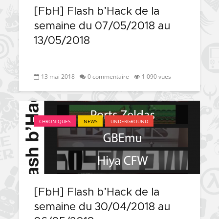
[FbH] Flash b’Hack de la
[PS4] Le point sur le
[PSP] Joye
fameux jailbreak pour
anniversair
semaine du 07/05/2018 au
6.72 / 7.02
qui fête ses
13/05/2018
[Vita] La team CBPS
Custom Pro
dévoile dans une
de retour !
vidéo une flopée de
13 mai 2018
0 commentaire
1 090 vues
nouveaux projets
CHRONIQUES
NEWS
UNDERGROUND
[FbH] Flash b’Hack de la
semaine du 30/04/2018 au