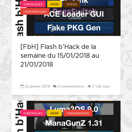
CHRONIQUES
NEWS
OUTILS
UNDERGROUND
[FbH] Flash b’Hack de la
semaine du 15/01/2018 au
21/01/2018
22 janvier 2018
3 commentaires
2 126 vues
CHRONIQUES
NEWS
UNDERGROUND