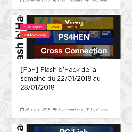
20 février 2018
1 commentaire
1 803 vues
CHRONIQUES
NEWS
OUTILS
UNDERGROUND
[FbH] Flash b’Hack de la
semaine du 22/01/2018 au
28/01/2018
29 janvier 2018
0 commentaire
1 094 vues