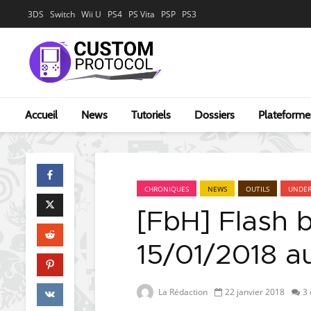
3DS
Switch
Wii U
PS4
PS Vita
PSP
PS3
Accueil
News
Tutoriels
Dossiers
Plateforme
CHRONIQUES
NEWS
OUTILS
UNDE
[FbH] Flash 
15/01/2018 a
La Rédaction
22 janvier 2018
3