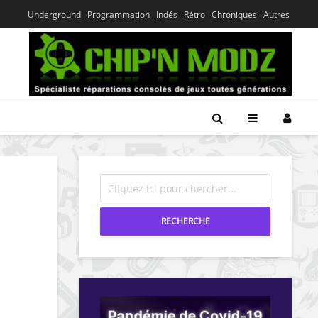
Underground
Programmation
Indés
Rétro
Chroniques
Autres
RECHERCHE