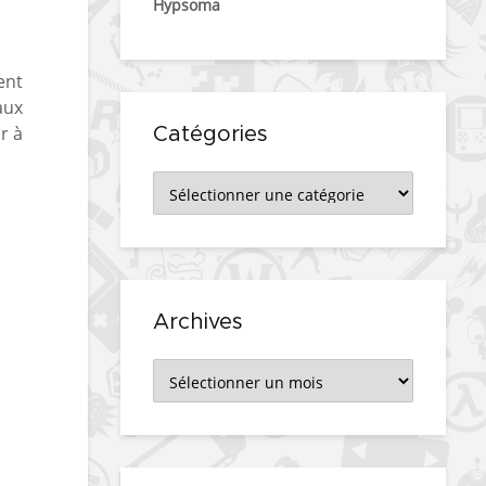
Hypsoma
ent
aux
r à
Catégories
Catégories
Archives
Archives