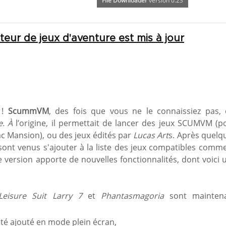
File Downloader
version 0.23
eur de jeux d'aventure est mis à jour
 !
ScummVM
, des fois que vous ne le connaissiez pas, 
e
. À
l’origine, il permettait de lancer des jeux SCUMVM (p
 Mansion), ou des jeux édités par
Lucas Art
s. Après quelq
 sont venus s'ajouter à la liste des jeux compatibles comme
e version apporte de nouvelles fonctionnalités, dont voici 
Leisure Suit Larry 7
et
Phantasmagoria
sont mainten
 été ajouté en mode plein écran,