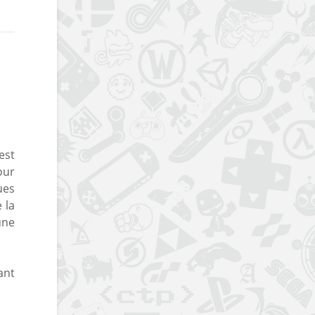
est
our
ues
 la
une
ant