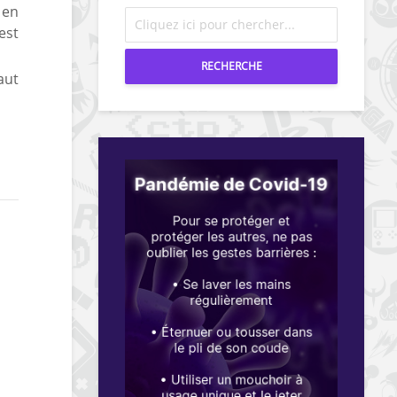
 en
est
RECHERCHE
aut