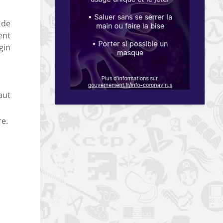
 de
ent
gin
aut
re.