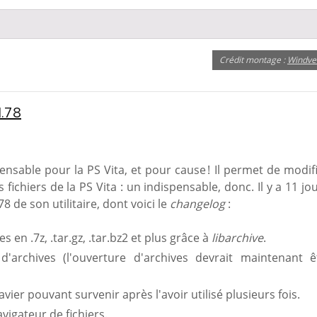
Crédit montage :
Windve
1.78
ensable pour la PS Vita, et pour cause ! Il permet de modifi
 fichiers de la PS Vita : un indispensable, donc. Il y a 11 jou
78 de son utilitaire, dont voici le
changelog
:
 en .7z, .tar.gz, .tar.bz2 et plus grâce à
libarchive
.
'archives (l'ouverture d'archives devrait maintenant ê
vier pouvant survenir après l'avoir utilisé plusieurs fois.
vigateur de fichiers.