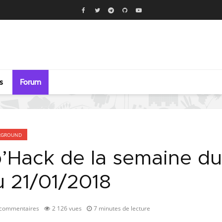
s
Forum
RGROUND
b’Hack de la semaine du
u 21/01/2018
 commentaires
2 126 vues
7 minutes de lecture