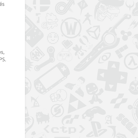
és
s,
PS.