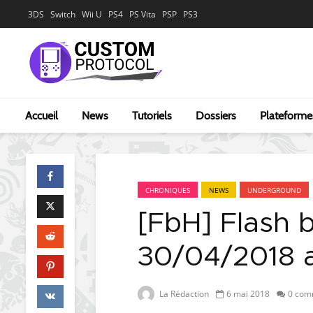
3DS
Switch
Wii U
PS4
PS Vita
PSP
PS3
Accueil
News
Tutoriels
Dossiers
Plateforme
CHRONIQUES
NEWS
UNDERGROUND
[FbH] Flash 
30/04/2018 
La Rédaction
6 mai 2018
0 com