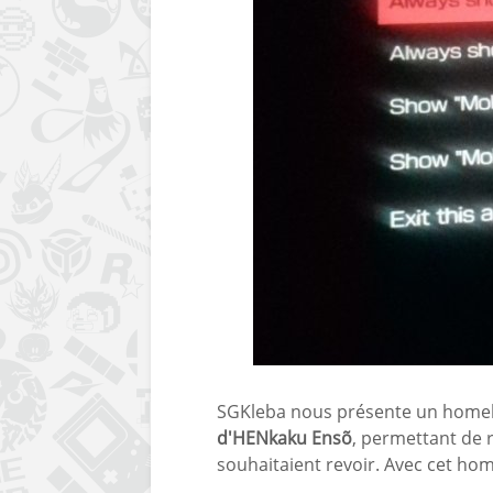
SGKleba nous présente un home
d'HENkaku Ensõ
, permettant de 
souhaitaient revoir. Avec cet h