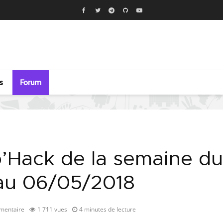
s
Forum
b’Hack de la semaine du
au 06/05/2018
mentaire
1 711 vues
4 minutes de lecture