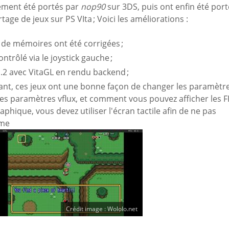
lement été portés par
nop90
sur 3DS, puis ont enfin été port
rtage de jeux
sur PS VIta ; Voici les améliorations :
 de mémoires ont été corrigées ;
ntrôlé via le joystick gauche ;
.2 avec VitaGL en rendu backend ;
ant, ces jeux ont une bonne façon de changer les paramètre
t les paramètres vflux, et comment vous pouvez afficher les F
aphique, vous devez utiliser l'écran tactile afin de ne pas
ême
Crédit image : Wololo.net