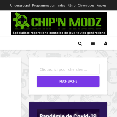
Underground
Programmation
Indés
Rétro
Chroniques
Autres
RECHERCHE