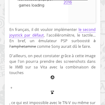
2016
games loading
[PS4] Le point sur le
[PSP] Joye
fameux jailbreak pour
anniversair
6.72 / 7.02
qui fête ses
[Vita] La team CBPS
Custom Pro
En français, il dit vouloir implémenter
le second
dévoile dans une
de retour !
joystick par défaut
, l'accéléromètre, le tactile...
vidéo une flopée de
nouveaux projets
En bref, un émulateur PSP surboosté
à
l'amphetamine
comme Sony aurait dû le faire.
D'ailleurs, on peut constater grâce à cette image
que l'on pourra prendre des screenshots dans
le XMB sur sa Vita avec la combinaison de
touches
+
, ce qui est impossible avec le TN-V ou même sur