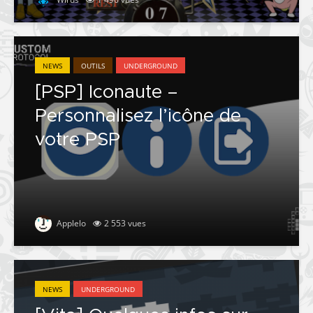
NEWS
OUTILS
UNDERGROUND
[PSP] Iconaute –
Personnalisez l’icône de
votre PSP
Applelo
2 553 vues
NEWS
UNDERGROUND