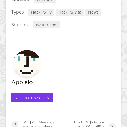
Types
Hack PS TV
Hack PS Vita
News
Sources
twitter.com
Applelo
VOIR TOUS LES ARTICLES
[Vita] Vita-Moonlight
[GekiHEN] [Vita] Jeu
n’est plus en alpha !
exclusif GekiHEN :