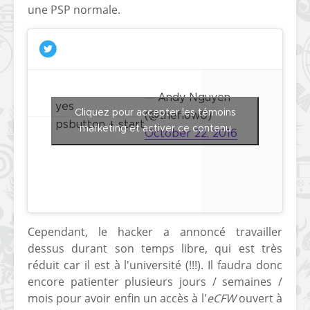
une PSP normale.
— Andy Nguyen
yes
Cliquez pour accepter les témoins
(@theflow0)
psbutton + start
marketing et activer ce contenu
October 22, 2016
Cependant, le hacker a annoncé travailler
dessus durant son temps libre, qui est très
réduit car il est à l'université (!!!). Il faudra donc
encore patienter plusieurs jours / semaines /
mois pour avoir enfin un accès à l'
eCFW
ouvert à