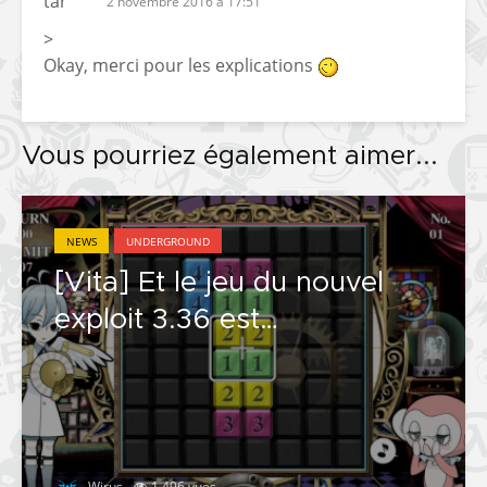
2 novembre 2016 à 17:51
>
Okay, merci pour les explications
Vous pourriez également aimer...
NEWS
UNDERGROUND
[Vita] Et le jeu du nouvel
exploit 3.36 est…
Wirus
1 496 vues