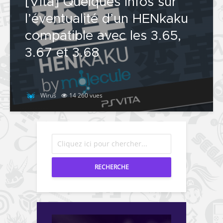
[Vita] Quelques infos sur
l’éventualité d’un HENkaku
compatible avec les 3.65,
3.67 et 3.68
Wirus
14 260 vues
RECHERCHE