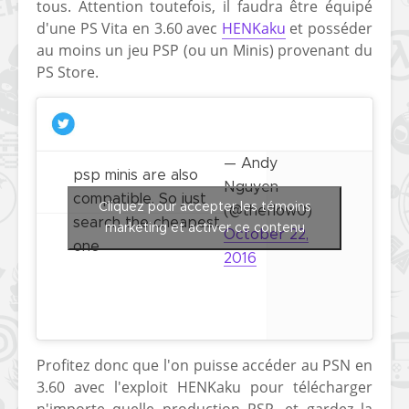
tous. Attention toutefois, il faudra être équipé
d'une PS Vita en 3.60 avec
HENKaku
et posséder
au moins un jeu PSP (ou un Minis) provenant du
PS Store.
— Andy
psp minis are also
Nguyen
compatible. So just
Cliquez pour accepter les témoins
(@theflow0)
search the cheapest
marketing et activer ce contenu
October 22,
one
2016
Profitez donc que l'on puisse accéder au PSN en
3.60 avec l'exploit HENKaku pour télécharger
n'importe quelle production PSP, et gardez la