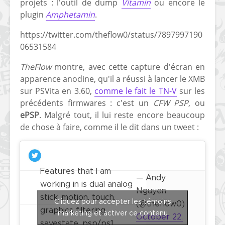
projets : l'outil de dump
Vitamin
ou encore le
plugin
Amphetamin
.
https://twitter.com/theflow0/status/7897997190
06531584
TheFlow
montre, avec cette capture d'écran en
apparence anodine, qu'il a réussi à lancer le XMB
[Vita] Ouverture de
[Switch] Le
sur PSVita en 3.60,
comme le fait le TN-V
sur les
KyûHEN, le nouveau
commande
précédents firmwares : c'est un
CFW PSP
, ou
concours de
nouveaux S
homebrews
SX Lite so
ePSP
. Malgré tout, il lui reste encore beaucoup
de chose à faire, comme il le dit dans un tweet :
[PSP] Débricker une
[Switch] S
PSP 2000/3000 est
SX Lite : re
désormais
prévoir ma
possible avec Baryon
de test lan
Features that I am
Sweeper !
— Andy
working in is dual analog
[3DS]
Nguyen
[PS4] TUTO - Hacker
TUTO - Inst
stick, motion, touch,
Cliquez pour accepter les témoins
(@theflow0)
/ Jailbreaker sa PS4
jouer à de
graphics filtering,
marketing et activer ce contenu
en 6.72
« .CIA » vi
October 22,
savestate, psp/ps1