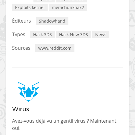
Exploits kernel
memchunkhax2
Éditeurs
Shadowhand
Types
Hack 3DS
Hack New 3DS
News
Sources
www.reddit.com
Wirus
Avez-vous déjà vu un gentil virus ? Maintenant,
oui.