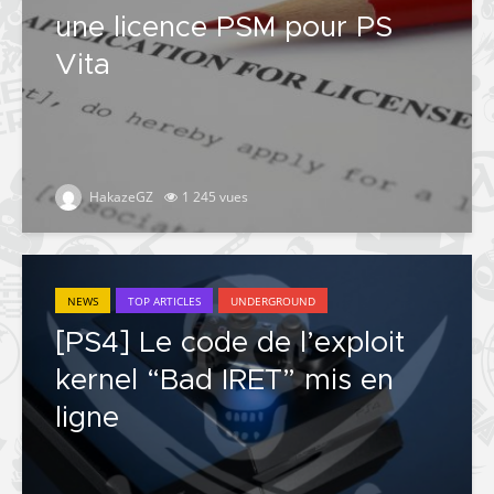
une licence PSM pour PS
Vita
HakazeGZ
1 245 vues
NEWS
TOP ARTICLES
UNDERGROUND
[PS4] Le code de l’exploit
kernel “Bad IRET” mis en
ligne