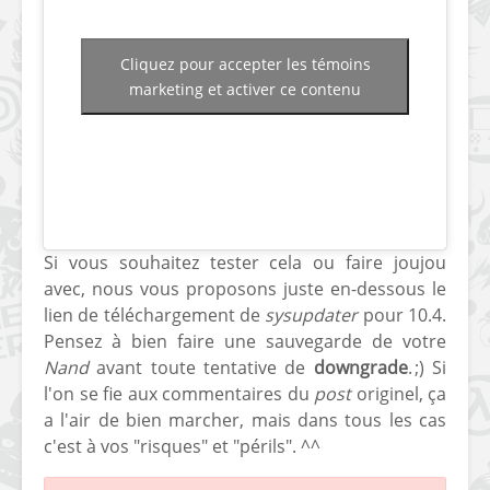
[PS4] Le point sur le
[PSP] Joye
fameux jailbreak pour
anniversair
Cliquez pour accepter les témoins
6.72 / 7.02
qui fête ses
marketing et activer ce contenu
[Vita] La team CBPS
Custom Pro
dévoile dans une
de retour !
vidéo une flopée de
nouveaux projets
Si vous souhaitez tester cela ou faire joujou
avec, nous vous proposons juste en-dessous le
lien de téléchargement de
sysupdater
pour 10.4.
Pensez à bien faire une sauvegarde de votre
Nand
avant toute tentative de
downgrade
. ;) Si
l'on se fie aux commentaires du
post
originel, ça
a l'air de bien marcher, mais dans tous les cas
c'est à vos "risques" et "périls". ^^