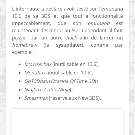
L'internaute a déclaré avoir testé sur l'
emunand
10.6 de sa 3DS et que tout a fonctionnalité
impeccablement, que son
emunand
est
maintenant descendu au 9.2. Cependant, il faut
passer par un autre
hack
afin de lancer un
homebrew
(le
sysupdater
), comme par
[Vita] Ouverture de
[Switch] Le
exemple :
KyûHEN, le nouveau
commande
concours de
nouveaux S
Browserhax
(inutilisable en 10.6) ;
homebrews
SX Lite so
Menuhax
(inutilisable en 10.6) ;
[PSP] Débricker une
[Switch] S
OoT3Dhax
(
Ocarina Of Time 3D
) ;
PSP 2000/3000 est
SX Lite : re
Ninjhax
(
Cubic Ninja
) ;
désormais
prévoir ma
Smashhax
(réservé aux New 3DS).
possible avec Baryon
de test lan
Sweeper !
[3DS]
[PS4] TUTO - Hacker
TUTO - Inst
/ Jailbreaker sa PS4
jouer à de
en 6.72
« .CIA » vi