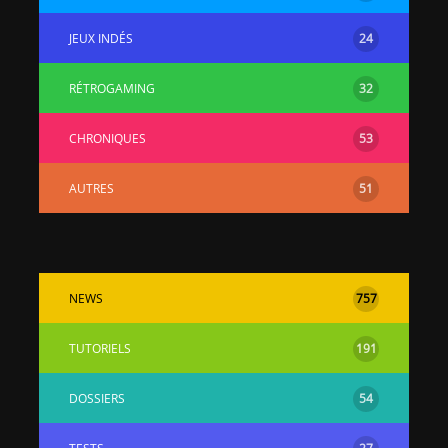
JEUX INDÉS
24
RÉTROGAMING
32
CHRONIQUES
53
AUTRES
51
NEWS
757
TUTORIELS
191
DOSSIERS
54