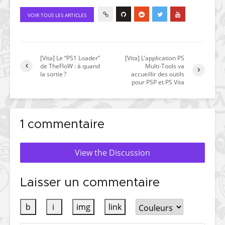
VOIR TOUS LES ARTICLES
[Vita] Le “PS1 Loader”
[Vita] L’application PS
de TheFloW : à quand
Multi-Tools va
la sortie ?
accueillir des outils
pour PSP et PS Vita
1 commentaire
View the Discussion
Laisser un commentaire