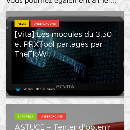
Vous pourriez également aimer...
NEWS
UNDERGROUND
[Vita] Les modules du 3.50
et PRXTool partagés par
TheFloW
Wirus
970 vues
TUTORIELS
UNDERGROUND
ASTUCE – Tenter d’obtenir