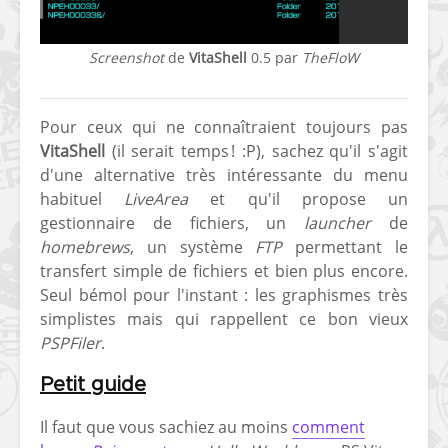
Screenshot
de
VitaShell
0.5 par
TheFloW
Pour ceux qui ne connaîtraient toujours pas
VitaShell
(il serait temps ! :P), sachez qu'il s'agit
[Vita] Ouverture de
[Switch] Le
d'une alternative très intéressante du menu
KyûHEN, le nouveau
commande
habituel
LiveArea
et qu'il propose un
concours de
nouveaux S
gestionnaire de fichiers, un
launcher
de
homebrews
SX Lite so
homebrews
, un système
FTP
permettant le
[PSP] Débricker une
[Switch] S
transfert simple de fichiers et bien plus encore.
PSP 2000/3000 est
SX Lite : re
Seul bémol pour l'instant : les graphismes très
désormais
prévoir ma
simplistes mais qui rappellent ce bon vieux
possible avec Baryon
de test lan
PSPFiler
.
Sweeper !
[3DS]
Petit guide
[PS4] TUTO - Hacker
TUTO - Inst
/ Jailbreaker sa PS4
jouer à de
Il faut que vous sachiez au moins
comment
en 6.72
« .CIA » vi