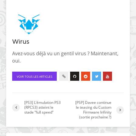
Wirus
Avez-vous déjà vu un gentil virus ? Maintenant,
oui.
VOIR TOUS LES ARTICLES
[PS3] L’émulation PS3
[PSP] Davee continue
(RPCS3) atteint le
le teasing du Custom
stade “full speed”
Firmware Infinity
(sortie prochaine ?)