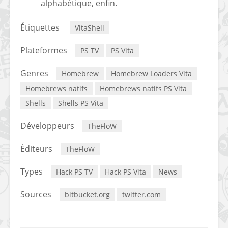
alphabétique, enfin.
Étiquettes
VitaShell
Plateformes
PS TV
PS Vita
Genres
Homebrew
Homebrew Loaders Vita
Homebrews natifs
Homebrews natifs PS Vita
Shells
Shells PS Vita
Développeurs
TheFloW
Éditeurs
TheFloW
Types
Hack PS TV
Hack PS Vita
News
Sources
bitbucket.org
twitter.com