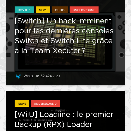
DOSSIERS
NEWS
OUTILS
UNDERGROUND
[Switch] Un hack imminent
pour les dernières consoles
Switch et Switch Lite grâce
à la Team Xecuter ?
Wirus
52 424 vues
NEWS
UNDERGROUND
[WiiU] Loadiine : le premier
Backup (RPX) Loader