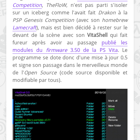
Competition
,
TheFloW
, n'est pas parti s'isoler
sur un iceberg comme l'avait fait
Drakon
à la
PSP Genesis Competition
(avec son
homebrew
Lamecraft
), mais est bien décidé à rester sur le
devant de la scène avec son
VitaShell
qui fait
fureur après avoir au passage
publié les
modules du
firmware
3.50 de la PS Vita
. Le
programme se dote donc d'une mise à jour 0.5
et signe son passage dans le merveilleux monde
de l'
Open Source
(code source disponible et
modifiable par tous).