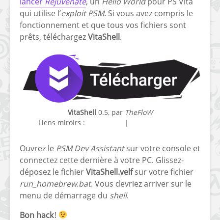
lancer
Rejuvenate
, un
Hello World
pour PS Vita
qui utilise l’
exploit PSM
. Si vous avez compris le
[PS4] Le point sur le
[PSP] Joye
fameux jailbreak pour
anniversair
fonctionnement et que tous vos fichiers sont
6.72 / 7.02
qui fête ses
prêts, téléchargez
VitaShell
.
[Vita] La team CBPS
Custom Pro
dévoile dans une
de retour !
vidéo une flopée de
nouveaux projets
VitaShell
0.5, par
TheFloW
Liens miroirs :
version 0.5
|
code source 0.5
Ouvrez le
PSM Dev Assistant
sur votre console et
connectez cette dernière à votre PC. Glissez-
déposez le fichier
VitaShell.velf
sur votre fichier
run_homebrew.bat
. Vous devriez arriver sur le
menu de démarrage du
shell
.
Bon hack
!