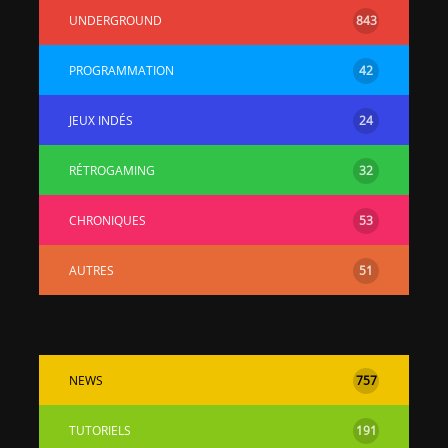
UNDERGROUND
843
PROGRAMMATION
42
JEUX INDÉS
24
RÉTROGAMING
32
CHRONIQUES
53
AUTRES
51
NEWS
757
TUTORIELS
191