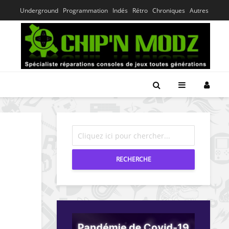
Underground
Programmation
Indés
Rétro
Chroniques
Autres
RECHERCHE