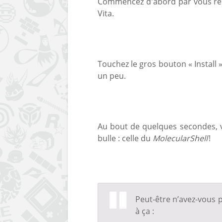
Commencez d'abord par vous r
Vita.
Touchez le gros bouton « Install »
un peu.
Au bout de quelques secondes, v
bulle : celle du
MolecularShell
!
Peut-être n’avez-vous 
à ça :