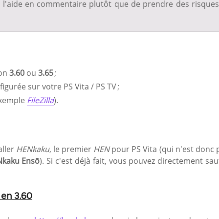
de l'aide en commentaire plutôt que de prendre des risques
ion
3.60
ou
3.65
;
gurée sur votre PS Vita / PS TV ;
exemple
FileZilla
).
aller
HENkaku
, le premier
HEN
pour PS Vita (qui n'est donc 
kaku Ensō
). Si c'est déjà fait, vous pouvez directement sau
 en 3.60