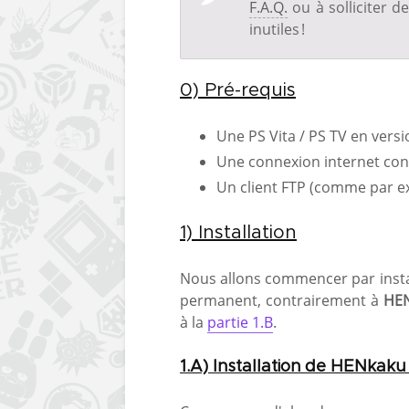
F.A.Q.
ou à solliciter 
inutiles !
0) Pré-requis
Une PS Vita / PS TV en vers
Une connexion internet confi
Un client FTP (comme par 
1) Installation
Nous allons commencer par inst
permanent, contrairement à
HEN
à la
partie 1.B
.
1.A) Installation de HENkaku