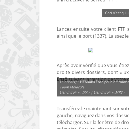
Ceci n'est qu'
Lancez ensuite votre client FTP 
ainsi que le port (1337). Laissez l
Après avoir vérifié que vous étie
droite divers dossiers, dont « ux
Ensō
suivant la version de votre 
Télécharger
HENkaku Ensō pour le firmwar
Team Molecule
Lien miroir « .VPK »
|
Lien miroir « .MP3 »
Transférez-le maintenant sur votre
gauche, naviguez dans vos dossie
télécharger. Sur la fenêtre de droi