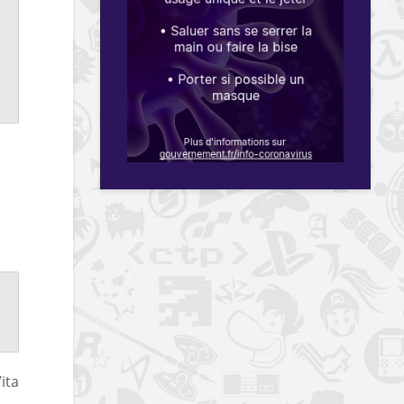
s
ita