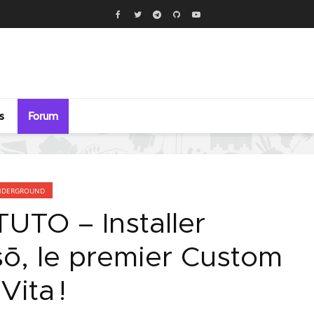
s
Forum
NDERGROUND
TUTO – Installer
ō, le premier Custom
ita !