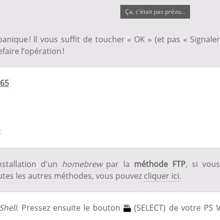
Ça, c'était pas prévu...
 panique ! Il vous suffit de toucher « OK » (et pas « Signaler
efaire l’opération !
.65
ō
installation d'un
homebrew
par la
méthode FTP
, si vou
utes les autres méthodes, vous pouvez
cliquer ici
.
Shell
. Pressez ensuite le bouton
(SELECT) de votre PS V