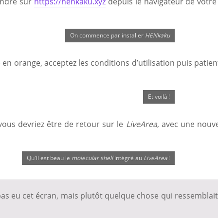
endre sur
https://henkaku.xyz
depuis le navigateur de votre
On commence par installer
HENkaku
 en orange, acceptez les conditions d’utilisation puis patien
Et voilà !
ous devriez être de retour sur le
LiveArea
, avec une nouve
Qu'il est beau le
molecular shell
intégré au
LiveArea
!
pas eu cet écran, mais plutôt quelque chose qui ressemblait