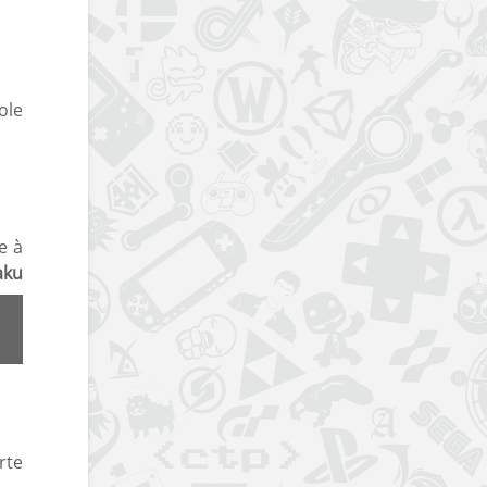
ole
e à
aku
rte