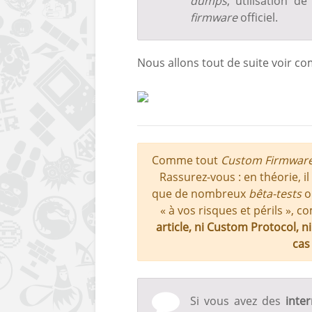
dumps
, utilisation d
firmware
officiel.
Nous allons tout de suite voir com
Comme tout
Custom Firmwar
Rassurez-vous : en théorie, il
que de nombreux
bêta-tests
on
« à vos risques et périls », c
article, ni Custom Protocol, 
cas
Si vous avez des
inte