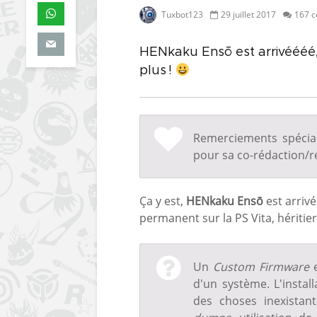
Tuxbot123
29 juillet 2017
167 
HENkaku Ensō est arrivéééé, sa
plus !
Remerciements spéci
pour sa co-rédaction/re
Ça y est,
HENkaku Ensō
est arrivé
permanent sur la PS Vita, héritie
Un
Custom Firmware
e
d'un système. L'instal
des choses inexistan