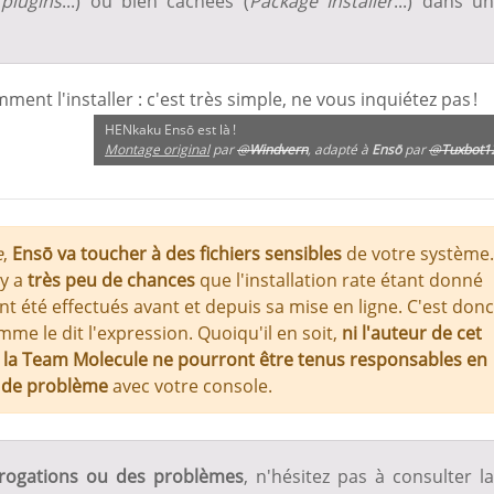
e
plugins
...) ou bien cachées (
Package Installer
...) dans u
ment l'installer : c'est très simple, ne vous inquiétez pas !
HENkaku Ensō est là !
Montage original
par
@
Windvern
, adapté à
Ensō
par
@
Tuxbot1
e
,
Ensō va toucher à des fichiers sensibles
de votre système.
 y a
très peu de chances
que l'installation rate étant donné
t été effectués avant et depuis sa mise en ligne. C'est donc
omme le dit l'expression. Quoiqu'il en soit,
ni l'auteur de cet
ni la Team Molecule ne pourront être tenus responsables en
 de problème
avec votre console.
rrogations ou des problèmes
, n'hésitez pas à consulter la