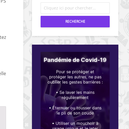
 PS
RECHERCHE
tez
lle