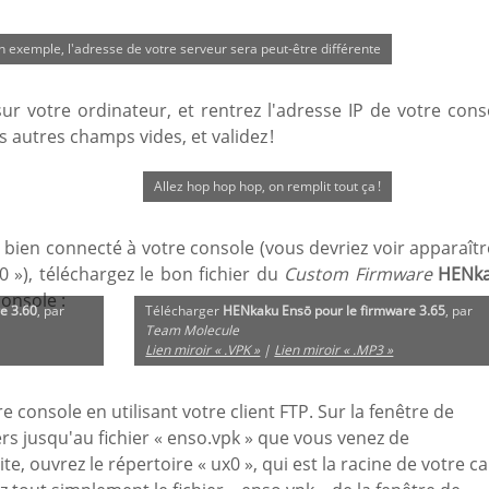
un exemple, l'adresse de votre serveur sera peut-être différente
sur votre ordinateur, et rentrez l'adresse IP de votre cons
es autres champs vides, et validez !
Allez hop hop hop, on remplit tout ça !
z bien connecté à votre console (vous devriez voir apparaîtr
0 »), téléchargez le bon fichier du
Custom Firmware
HENk
console :
e 3.60
, par
Télécharger
HENkaku Ensō pour le firmware 3.65
, par
Team Molecule
Lien miroir « .VPK »
|
Lien miroir « .MP3 »
 console en utilisant votre client FTP. Sur la fenêtre de
rs jusqu'au fichier « enso.vpk » que vous venez de
te, ouvrez le répertoire « ux0 », qui est la racine de votre ca