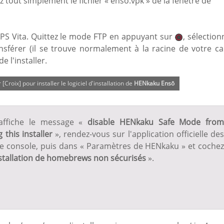
 tout simplement le fichier « enso.vpk » de la fenêtre de
PS Vita. Quittez le mode FTP en appuyant sur
, sélection
nsférer (il se trouve normalement à la racine de votre ca
de l'installer.
[Croix] pour installer le logiciel d'installation de
HENkaku Ensō
s affiche le message «
disable HENkaku Safe Mode fro
 this installer
», rendez-vous sur l'application officielle de
re console, puis dans « Paramètres de HENkaku » et cochez
nstallation de homebrews non sécurisés
».