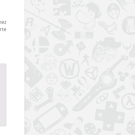
nez
rte
m
s