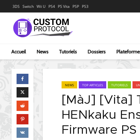
3DS
Switch
Wii U
PS4
PS Vita
PSP
PS3
Accueil
News
Tutoriels
Dossiers
Plateforme
NEWS
TOP ARTICLES
TUTORIELS
U
[MàJ] [Vita] 
HENkaku Ens
Firmware PS V