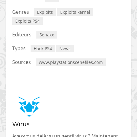
Genres
Exploits
Exploits kernel
Exploits PS4
Éditeurs
Senaxx
Types
Hack PS4
News
Sources
www.playstationscenefiles.com
Wirus
Avez-vous déjà vu un gentil virus ? Maintenant,