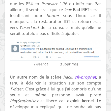
que les PS4 en
firmware
1.76 ou inférieur. Par
ailleurs, il semblerait que ce
leak
Bad IRET
serait
insuffisant pour
booter
sous Linux car il
manquerait la restauration IDT et retournerait
vers l'
userland
de la console, mais qu'elle ne
serait toutefois pas difficile à ajouter.
Tweet
de
CTurt
(supprimé)
Un autre nom de la scène
hack
,
cfwprophet
, a
tenu à éclaircir la situation sur son compte
Twitter
. C'est grâce à lui que j'ai compris qu'une
seule et même personne avait piraté
PlayStationHax
et libéré cet
exploit kernel
. Le
développeur a expliqué qu'il ne souhaitait pas