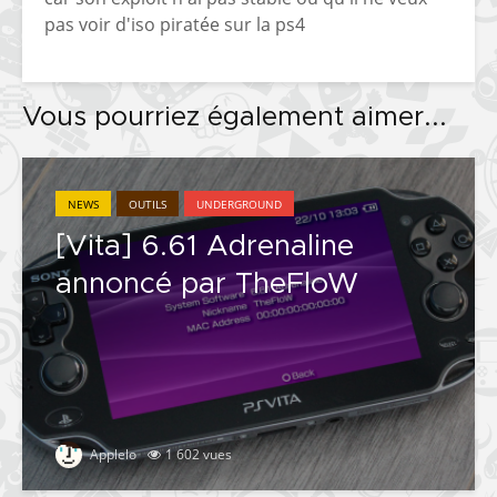
pas voir d'iso piratée sur la ps4
Vous pourriez également aimer...
NEWS
OUTILS
UNDERGROUND
[Vita] 6.61 Adrenaline
annoncé par TheFloW
Applelo
1 602 vues