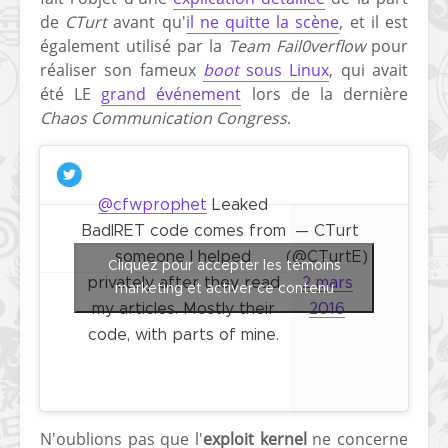
de
CTurt
avant qu'
il ne quitte la scène
, et il est
également utilisé par la
Team Fail0verflow
pour
réaliser son fameux
boot
sous Linux
, qui avait
été LE
grand événement
lors de la dernière
Chaos Communication Congress
.
@cfwprophet
Leaked
BadIRET code comes from
— CTurt
someone I helped
(@CTurtE)
Cliquez pour accepter les témoins
privately after they read
2 mars
marketing et activer ce contenu
my articles. Mostly their
2016
code, with parts of mine.
N'oublions pas que l'
exploit kernel
ne concerne