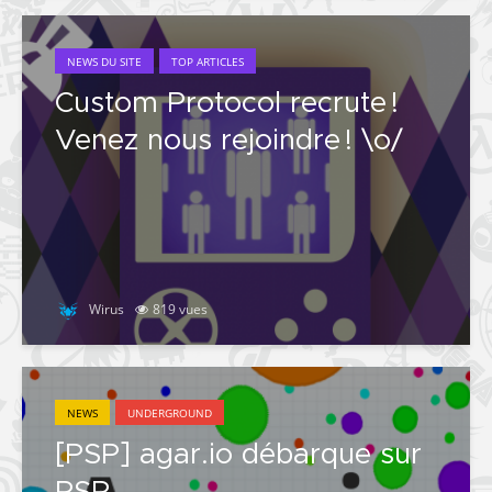
NEWS DU SITE
TOP ARTICLES
Custom Protocol recrute !
Venez nous rejoindre ! \o/
Wirus
819 vues
NEWS
UNDERGROUND
[PSP] agar.io débarque sur