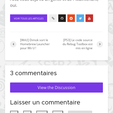
oui.
VOIR TOUS LES ARTICLES
[WiiU] Dimok sort le
[PS3] Le code source
Homebrew Launcher
du Rebug Toolbox est
pour Wii U !
mis en ligne
3 commentaires
View the Discussion
Laisser un commentaire