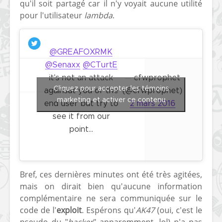
qu'il soit partagé car il n'y voyait aucune utilité
pour l'utilisateur
lambda
.
@GREAFOXRMK
@Senaxx
@CTurtE
it's not an attack
— cfwprophet
Cliquez pour accepter les témoins
againsat you or the
(@cfwprophet)
marketing et activer ce contenu
end user but try to
2 mars 2016
see it from our
point...
Bref, ces dernières minutes ont été très agitées,
mais on dirait bien qu'aucune information
complémentaire ne sera communiquée sur le
code de l'
exploit
. Espérons qu'
AK47
(oui, c'est le
pseudo du "
hacker
" apparemment, lol) n'a pas