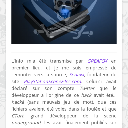
[Vita] Ouverture de
[Switch] Le
KyûHEN, le nouveau
commande
concours de
nouveaux S
L'info m'a été transmise par
GREAFOX
en
homebrews
SX Lite so
premier lieu, et je me suis empressé de
remonter vers la source,
Senaxx
, fondateur du
[PSP] Débricker une
[Switch] S
site
PlayStationSceneFiles.com
. Celui-ci avait
PSP 2000/3000 est
SX Lite : re
déclaré sur son compte
Twitter
que le
désormais
prévoir ma
possible avec Baryon
de test lan
développeur a l'origine de ce
hack
avait été...
Sweeper !
hacké
(sans mauvais jeu de mot), que ces
[3DS]
fichiers avaient été volés dans la foulée et que
[PS4] TUTO - Hacker
TUTO - Inst
CTurt
, grand développeur de la scène
/ Jailbreaker sa PS4
jouer à de
underground
, les avait finalement publiés sur
en 6.72
« .CIA » vi