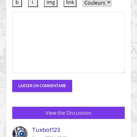
View the Discussion
Tuxbot123