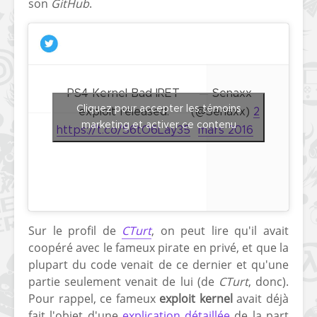
son
GitHub
.
[PS4] Le point sur le
[PSP] Joye
fameux jailbreak pour
anniversair
6.72 / 7.02
qui fête ses
[Vita] La team CBPS
Custom Pro
dévoile dans une
de retour !
PS4 Kernel Bad IRET
— Senaxx
vidéo une flopée de
Cliquez pour accepter les témoins
exploit released:
(@Senaxx)
2
nouveaux projets
marketing et activer ce contenu
https://t.co/S6tO6Lay35
mars 2016
Sur le profil de
CTurt
, on peut lire qu'il avait
coopéré avec le fameux pirate en privé, et que la
plupart du code venait de ce dernier et qu'une
partie seulement venait de lui (de
CTurt
, donc).
Pour rappel, ce fameux
exploit kernel
avait déjà
fait l'objet d'une
explication détaillée
de la part