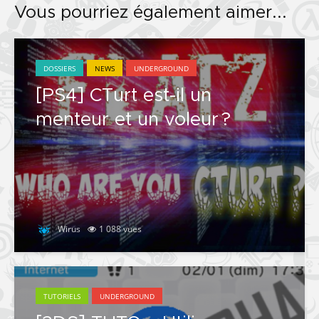
Vous pourriez également aimer...
DOSSIERS
NEWS
UNDERGROUND
[PS4] CTurt est-il un
menteur et un voleur ?
Wirus
1 088 vues
TUTORIELS
UNDERGROUND