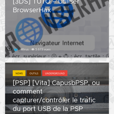
[3DS] TUTO – Utiliser
BrowserHax
Wirus
5 673 vues
NEWS
OUTILS
UNDERGROUND
[PSP] [Vita] CapusbPSP, ou
comment
capturer/contrôler le trafic
du port USB de la PSP