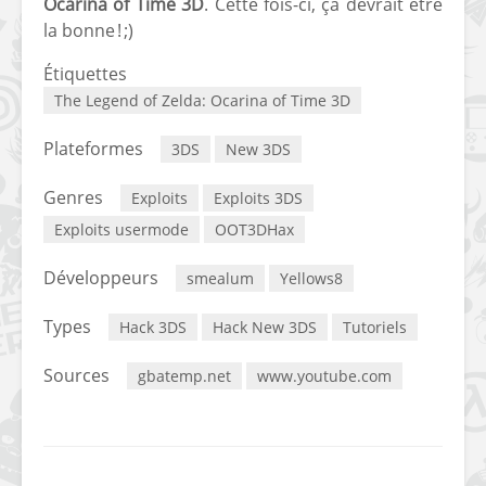
Ocarina of Time 3D
. Cette fois-ci, ça devrait être
la bonne ! ;)
[PS4] Le point sur le
[PSP] Joye
fameux jailbreak pour
anniversair
Étiquettes
6.72 / 7.02
qui fête ses
The Legend of Zelda: Ocarina of Time 3D
[Vita] La team CBPS
Custom Pro
dévoile dans une
de retour !
Plateformes
3DS
New 3DS
vidéo une flopée de
nouveaux projets
Genres
Exploits
Exploits 3DS
Exploits usermode
OOT3DHax
Développeurs
smealum
Yellows8
Types
Hack 3DS
Hack New 3DS
Tutoriels
Sources
gbatemp.net
www.youtube.com