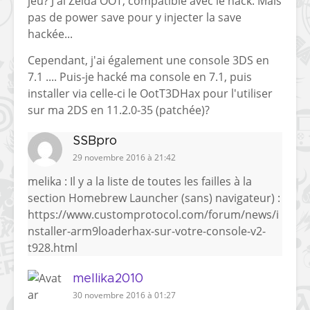
jeu? J'ai Zelda OOT, compatible avec le hack. Mais
pas de power save pour y injecter la save
hackée...
Cependant, j'ai également une console 3DS en
7.1 .... Puis-je hacké ma console en 7.1, puis
installer via celle-ci le OotT3DHax pour l'utiliser
sur ma 2DS en 11.2.0-35 (patchée)?
SSBpro
29 novembre 2016 à 21:42
melika : Il y a la liste de toutes les failles à la
section Homebrew Launcher (sans) navigateur) :
https://www.customprotocol.com/forum/news/i
nstaller-arm9loaderhax-sur-votre-console-v2-
t928.html
mellika2010
30 novembre 2016 à 01:27