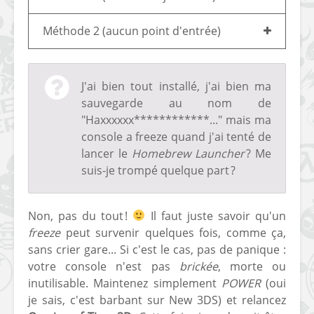
Méthode 2 (aucun point d'entrée)
J'ai bien tout installé, j'ai bien ma
sauvegarde au nom de
[Vita] Ouverture de
[Switch] Le
"Haxxxxxx************..." mais ma
KyûHEN, le nouveau
commande
console a freeze quand j'ai tenté de
concours de
nouveaux S
lancer le
Homebrew Launcher
? Me
homebrews
SX Lite so
suis-je trompé quelque part ?
[PSP] Débricker une
[Switch] S
PSP 2000/3000 est
SX Lite : re
Non, pas du tout !
Il faut juste savoir qu'un
désormais
prévoir ma
possible avec Baryon
de test lan
freeze
peut survenir quelques fois, comme ça,
Sweeper !
sans crier gare... Si c'est le cas, pas de panique :
[3DS]
votre console n'est pas
brickée
, morte ou
[PS4] TUTO - Hacker
TUTO - Inst
inutilisable. Maintenez simplement
POWER
(oui
/ Jailbreaker sa PS4
jouer à de
je sais, c'est barbant sur New 3DS) et relancez
en 6.72
« .CIA » vi