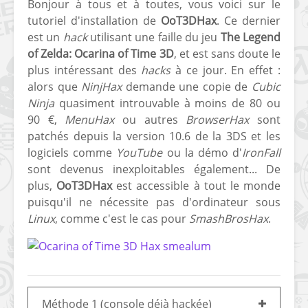
Bonjour à tous et à toutes, vous voici sur le
tutoriel d'installation de
OoT3DHax
. Ce dernier
est un
hack
utilisant une faille du jeu
The Legend
of Zelda: Ocarina of Time 3D
, et est sans doute le
plus intéressant des
hacks
à ce jour. En effet :
alors que
NinjHax
demande une copie de
Cubic
Ninja
quasiment introuvable à moins de 80 ou
90 €,
MenuHax
ou autres
BrowserHax
sont
patchés depuis la version 10.6 de la 3DS et les
logiciels comme
YouTube
ou la démo d'
IronFall
sont devenus inexploitables également... De
plus,
OoT3DHax
est accessible à tout le monde
puisqu'il ne nécessite pas d'ordinateur sous
Linux
, comme c'est le cas pour
SmashBrosHax
.
Méthode 1 (console déjà hackée)