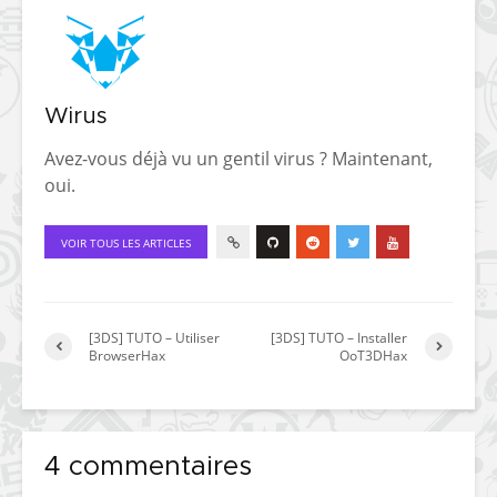
Wirus
Avez-vous déjà vu un gentil virus ? Maintenant,
oui.
VOIR TOUS LES ARTICLES
[3DS] TUTO – Utiliser
[3DS] TUTO – Installer
BrowserHax
OoT3DHax
4 commentaires