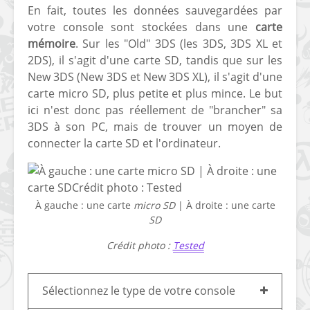
En fait, toutes les données sauvegardées par
votre console sont stockées dans une
carte
mémoire
. Sur les "Old" 3DS (les 3DS, 3DS XL et
2DS), il s'agit d'une carte SD, tandis que sur les
New 3DS (New 3DS et New 3DS XL), il s'agit d'une
carte micro SD, plus petite et plus mince. Le but
ici n'est donc pas réellement de "brancher" sa
[Vita] Ouverture de
[Switch] Le
3DS à son PC, mais de trouver un moyen de
KyûHEN, le nouveau
commande
concours de
nouveaux S
connecter la carte SD et l'ordinateur.
homebrews
SX Lite so
[PSP] Débricker une
[Switch] S
PSP 2000/3000 est
SX Lite : re
À gauche : une carte
micro SD
| À droite : une carte
désormais
prévoir ma
SD
possible avec Baryon
de test lan
Sweeper !
Crédit photo :
Tested
[3DS]
[PS4] TUTO - Hacker
TUTO - Inst
/ Jailbreaker sa PS4
jouer à de
Sélectionnez le type de votre console
en 6.72
« .CIA » vi