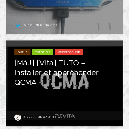
Wirus
6 194 vues
OUTILS
TUTORIELS
UNDERGROUND
[MàJ] [Vita] TUTO –
Installer et appréhender
QCMA
Applelo
42 910 vues