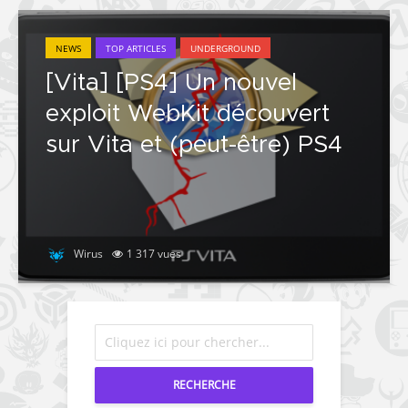
NEWS
TOP ARTICLES
UNDERGROUND
[Vita] [PS4] Un nouvel
exploit WebKit découvert
sur Vita et (peut-être) PS4
Wirus
1 317 vues
RECHERCHE