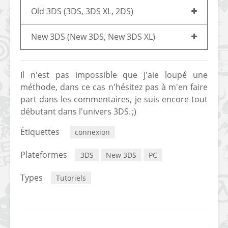
Old 3DS (3DS, 3DS XL, 2DS)
[PS4] Le point sur le
[PSP] Joye
fameux jailbreak pour
anniversair
6.72 / 7.02
qui fête ses
New 3DS (New 3DS, New 3DS XL)
[Vita] La team CBPS
Custom Pro
dévoile dans une
de retour !
Il n'est pas impossible que j'aie loupé une
vidéo une flopée de
méthode, dans ce cas n'hésitez pas à m'en faire
nouveaux projets
part dans les commentaires, je suis encore tout
débutant dans l'univers 3DS. ;)
Étiquettes
connexion
Plateformes
3DS
New 3DS
PC
Types
Tutoriels