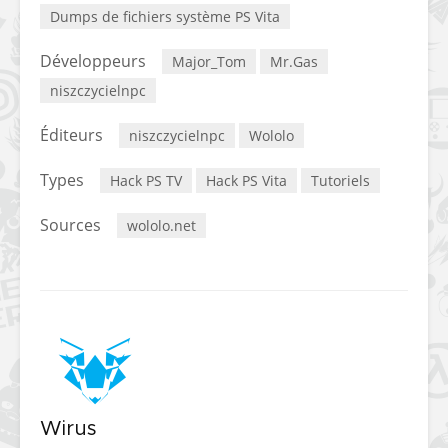
Dumps de fichiers système PS Vita
[PS4] Le point sur le
[PSP] Joye
fameux jailbreak pour
anniversair
Développeurs
Major_Tom
Mr.Gas
6.72 / 7.02
qui fête ses
niszczycielnpc
[Vita] La team CBPS
Custom Pro
dévoile dans une
de retour !
Éditeurs
niszczycielnpc
Wololo
vidéo une flopée de
nouveaux projets
Types
Hack PS TV
Hack PS Vita
Tutoriels
Sources
wololo.net
Wirus