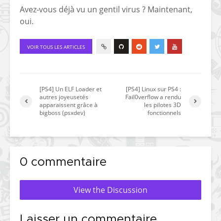
Avez-vous déjà vu un gentil virus ? Maintenant,
oui.
VOIR TOUS LES ARTICLES
[PS4] Un ELF Loader et
[PS4] Linux sur PS4 :
autres joyeusetés
Fail0verflow a rendu
apparaissent grâce à
les pilotes 3D
bigboss (psxdev)
fonctionnels
0 commentaire
View the Discussion
Laisser un commentaire