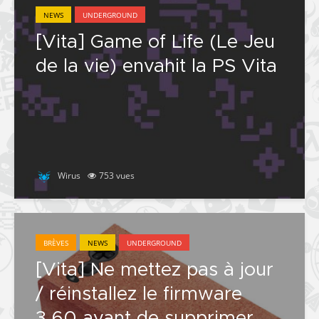
NEWS
UNDERGROUND
[Vita] Game of Life (Le Jeu
de la vie) envahit la PS Vita
Wirus
753 vues
BRÈVES
NEWS
UNDERGROUND
[Vita] Ne mettez pas à jour
/ réinstallez le firmware
3.60 avant de supprimer