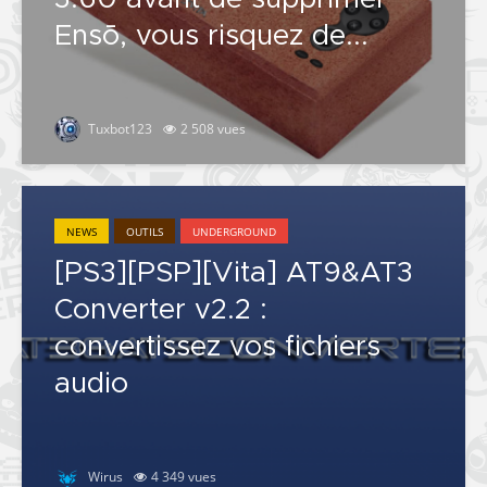
Ensō, vous risquez de...
Tuxbot123
2 508 vues
NEWS
OUTILS
UNDERGROUND
[PS3][PSP][Vita] AT9&AT3
Converter v2.2 :
convertissez vos fichiers
audio
Wirus
4 349 vues