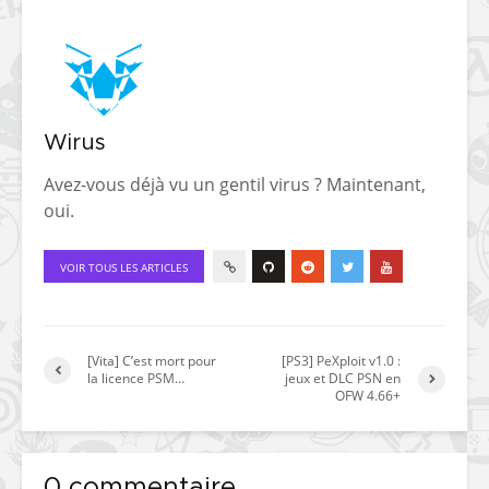
Wirus
Avez-vous déjà vu un gentil virus ? Maintenant,
oui.
VOIR TOUS LES ARTICLES
[Vita] C’est mort pour
[PS3] PeXploit v1.0 :
la licence PSM…
jeux et DLC PSN en
OFW 4.66+
0 commentaire