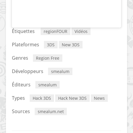
Étiquettes
regionFOUR
Vidéos
Plateformes
3DS
New 3DS
Genres
Region Free
Développeurs
smealum
Éditeurs
smealum
Types
Hack 3DS
Hack New 3DS
News
Sources
smealum.net