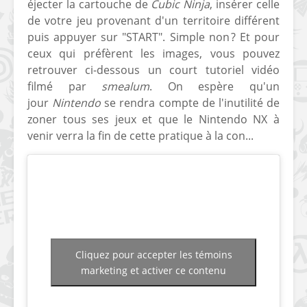
éjecter la cartouche de
Cubic Ninja
, insérer celle
[PS4] Le point sur le
[PSP] Joye
de votre jeu provenant d'un territoire différent
fameux jailbreak pour
anniversair
puis appuyer sur "START". Simple non ? Et pour
6.72 / 7.02
qui fête ses
ceux qui préfèrent les images, vous pouvez
retrouver ci-dessous un court tutoriel vidéo
[Vita] La team CBPS
Custom Pro
filmé par
smealum
. On espère qu'un
dévoile dans une
de retour !
jour
Nintendo
se rendra compte de l'inutilité de
vidéo une flopée de
zoner tous ses jeux et que le Nintendo NX à
nouveaux projets
venir verra la fin de cette pratique à la con...
Cliquez pour accepter les témoins
marketing et activer ce contenu