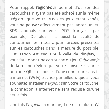
Pour rappel,
regionFour
permet d'utiliser des
cartouches n'ayant pas été acheté sur la même
"région" que votre 3DS (les jeux étant zonés,
vous ne pouvez effectivement pas lancer un jeu
3DS japonais sur votre 3DS française par
exemple). De plus, il a aussi la faculté de
[Vita] Ouverture de
[Switch] Le
contourner les mises à jour forcées présentes
KyûHEN, le nouveau
commande
sur les cartouches dans la mesure du possible.
concours de
nouveaux S
L'utilisation est similaire à celle de
Ninjhax
, il
homebrews
SX Lite so
vous faut donc une cartouche du jeu
Cubic Ninja
[PSP] Débricker une
[Switch] S
de la même région que votre console, scanner
PSP 2000/3000 est
SX Lite : re
un code QR et disposer d'une connexion sans fil
désormais
prévoir ma
à internet (Wi-Fi). Sachez par ailleurs que si vous
possible avec Baryon
de test lan
souhaitez installer l'
exploit
sur votre cartouche,
Sweeper !
la connexion à internet ne sera requise qu'une
[3DS]
seule fois.
[PS4] TUTO - Hacker
TUTO - Inst
/ Jailbreaker sa PS4
jouer à de
Une fois l'
exploit
en marche, il ne reste plus qu'à
en 6.72
« .CIA » vi