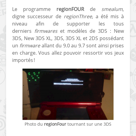
Le programme
regionFOUR
de
smealum
,
digne successeur de
regionThree
, a été mis à
niveau afin de supporter les tous
derniers
firmwares
et modèles de 3DS : New
3DS, New 3DS XL, 3DS, 3DS XL et 2DS possédant
un
firmware
allant du 9.0 au 9.7 sont ainsi prises
en charge. Vous allez pouvoir ressortir vos jeux
importés !
Photo du
regionFour
tournant sur une 3DS