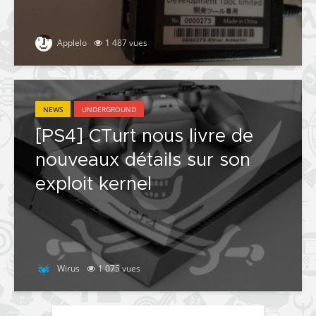
Applelo
1 487 vues
NEWS
UNDERGROUND
[PS4] CTurt nous livre de
nouveaux détails sur son
exploit kernel
Wirus
1 075 vues