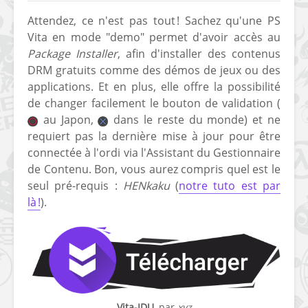
Attendez, ce n'est pas tout ! Sachez qu'une PS
Vita en mode "demo" permet d'avoir accès au
Package Installer
, afin d'installer des contenus
DRM gratuits comme des démos de jeux ou des
applications. Et en plus, elle offre la possibilité
de changer facilement le bouton de validation (
[Vita] Ouverture de
[Switch] Le
au Japon,
dans le reste du monde) et ne
KyûHEN, le nouveau
commande
requiert pas la dernière mise à jour pour être
concours de
nouveaux S
connectée à l'ordi via l'Assistant du Gestionnaire
homebrews
SX Lite so
de Contenu. Bon, vous aurez compris quel est le
[PSP] Débricker une
[Switch] S
seul pré-requis :
HENkaku
(
notre tuto est par
PSP 2000/3000 est
SX Lite : re
là !
).
désormais
prévoir ma
possible avec Baryon
de test lan
Sweeper !
[3DS]
[PS4] TUTO - Hacker
TUTO - Inst
/ Jailbreaker sa PS4
jouer à de
en 6.72
« .CIA » vi
Vita-IDU
, par
xyz