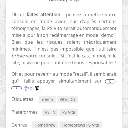
[PS4] Le point sur le
[PSP] Joye
fameux jailbreak pour
anniversair
Oh et
faites attention
: pensez à mettre votre
6.72 / 7.02
qui fête ses
console en mode avion, car d'après certains
témoignages, la PS Vita serait automatiquement
[Vita] La team CBPS
Custom Pro
mise à jour à son redémarrage en mode "demo".
dévoile dans une
de retour !
Bien que les risques soient théoriquement
vidéo une flopée de
minimes, il n'est pas impossible que l'utilitaire
nouveaux projets
bricke
votre console... Si c'est le cas, ni moi, ni le
site, ni
xyz
ne pourront être tenus responsables !
Oh et pour revenir au mode "retail", il semblerait
qu'il faille appuyer simultanément sur
,
,
et
.
Étiquettes
démo
Vita-IDU
Plateformes
PS TV
PS Vita
Genres
Homebrew
Homebrews PS Vita