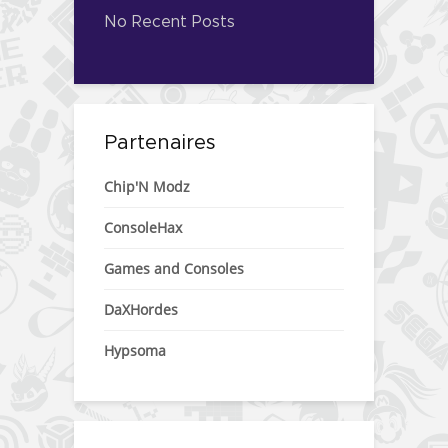
No Recent Posts
Partenaires
Chip'N Modz
ConsoleHax
Games and Consoles
DaXHordes
Hypsoma