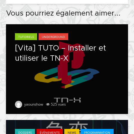
Vous pourriez également aimer...
TUTORIELS
UNDERGROUND
[Vita] TUTO – Installer et
utiliser le TN-X
yaounshow
525 vues
DOSSIERS
ÉVÉNEMENTS
NEWS
PROGRAMMATION