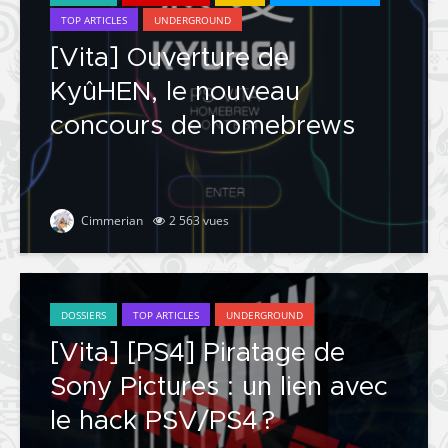
TOP ARTICLES
UNDERGROUND
[Vita] Ouverture de
KyûHEN, le nouveau
concours de homebrews
Cimmerian
2 563 vues
DOSSIERS
TOP ARTICLES
UNDERGROUND
[Vita] [PS4] Piratage de
Sony Pictures : un lien avec
le hack PSV/PS4 ?