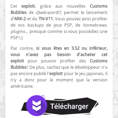
Cet
exploit
, grâce aux nouvelles
Customs
[PS4] Le point sur le
[PSP] Joye
Bubbles
de
Qwikrazor87
, permet le lancement
fameux jailbreak pour
anniversair
6.72 / 7.02
qui fête ses
d
'ARK-2
et du
TN-V11
. Vous pouvez ainsi profiter
de vos
backups
de jeux PSP, de
homebrews
,
[Vita] La team CBPS
Custom Pro
plugins
... presque comme si vous possédiez une
dévoile dans une
de retour !
PSP ! ;)
vidéo une flopée de
nouveaux projets
Par contre,
si vous êtes en 3.52 ou inférieur,
vous n'avez pas besoin d'acheter cet
exploit
pour pouvoir profiter des
Customs
Bubbles
! De plus, sachez que le développeur n'a
pas encore publié l'
exploit
pour le jeu japonais, il
n'y a donc pour le moment que la version
américaine.