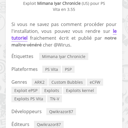
Exploit
Mimana Iyar Chronicle
(US) pour PS
Vita en 3.55
Si vous ne savez pas comment procéder pour
l'installation, vous pouvez vous rendre sur
le
tutoriel
fraichement écrit et publié par
notre
maître vénéré
cher @Wirus.
Étiquettes
Mimana Iyar Chronicle
Plateformes
PS Vita
PSP
Genres
ARK2
Custom Bubbles
eCFW
Exploit ePSP
Exploits
Exploits kernel
Exploits PS Vita
TN-V
Développeurs
Qwikrazor87
Éditeurs
Qwikrazor87