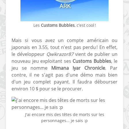
Les
Customs Bubbles
, c'est cool !
Mais si vous avez un compte américain ou
japonais en 3.55, tout n'est pas perdu ! En effet,
[Vita] Ouverture de
[Switch] Le
KyûHEN, le nouveau
commande
le développeur
Qwikrazor87
vient de publier un
concours de
nouveaux S
nouveau jeu exploitant ses
Customs Bubbles
, le
homebrews
SX Lite so
jeu se nomme
Mimana Iyar Chronicle
. Par
contre, il ne s'agit pas d'une démo mais bien
[PSP] Débricker une
[Switch] S
d'un jeu complet payant. Il faudra débourser
PSP 2000/3000 est
SX Lite : re
environ 10 $ pour se le procurer.
désormais
prévoir ma
possible avec Baryon
de test lan
Sweeper !
[3DS]
[PS4] TUTO - Hacker
TUTO - Inst
J'ai encore mis des têtes de morts sur les
/ Jailbreaker sa PS4
jouer à de
personnages... je sais :p
en 6.72
« .CIA » vi