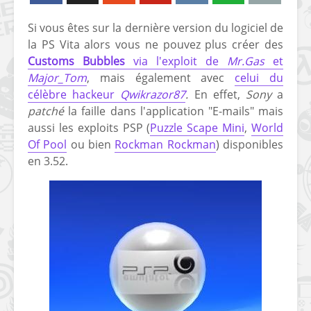
Si vous êtes sur la dernière version du logiciel de
la PS Vita alors vous ne pouvez plus créer des
Customs Bubbles
via l'exploit de
Mr.Gas
et
Major_Tom
, mais également avec
celui du
célèbre hackeur
Qwikrazor87
.
En effet,
Sony
a
patché
la faille dans l'application "E-mails" mais
aussi les exploits PSP (
Puzzle Scape Mini
,
World
Of Pool
ou bien
Rockman Rockman
) disponibles
en 3.52.