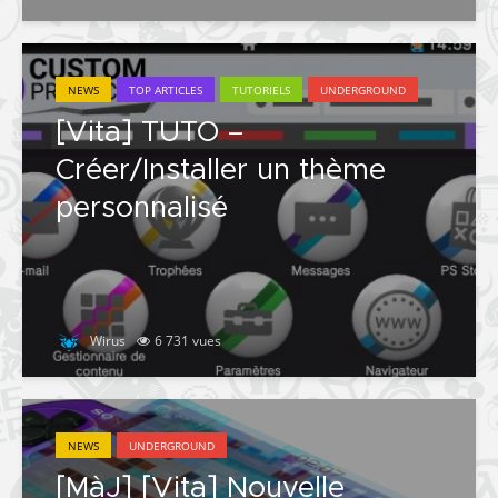
NEWS
TOP ARTICLES
TUTORIELS
UNDERGROUND
[Vita] TUTO –
Créer/Installer un thème
personnalisé
Wirus
6 731 vues
NEWS
UNDERGROUND
[MàJ] [Vita] Nouvelle