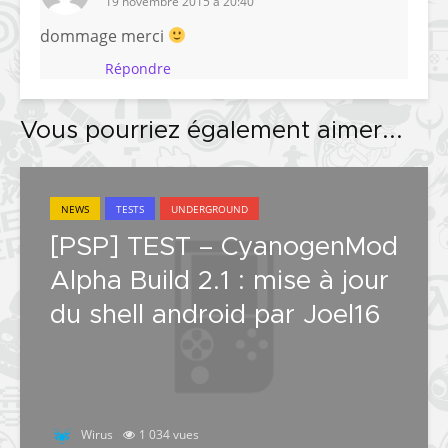
19 novembre 2015 à 20:40
dommage merci
Répondre
Vous pourriez également aimer...
NEWS
TESTS
UNDERGROUND
[PSP] TEST – CyanogenMod
Alpha Build 2.1 : mise à jour
du shell android par Joel16
Wirus
1 034 vues