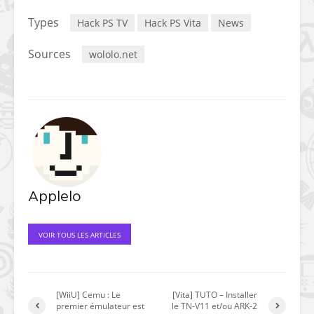
Types
Hack PS TV
Hack PS Vita
News
Sources
wololo.net
Applelo
VOIR TOUS LES ARTICLES
[WiiU] Cemu : Le
[Vita] TUTO – Installer
premier émulateur est
le TN-V11 et/ou ARK-2