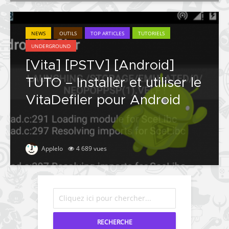
NEWS
OUTILS
TOP ARTICLES
TUTORIELS
UNDERGROUND
[Vita] [PSTV] [Android]
TUTO – Installer et utiliser le
VitaDefiler pour Android
Applelo
4 689 vues
RECHERCHE