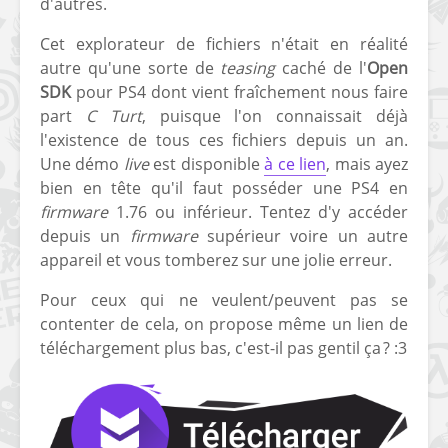
d'autres.
[PS4] Le point sur le
[PSP] Joye
Cet explorateur de fichiers n'était en réalité
fameux jailbreak pour
anniversair
autre qu'une sorte de
teasing
caché de l'
Open
6.72 / 7.02
qui fête ses
SDK
pour PS4 dont vient fraîchement nous faire
[Vita] La team CBPS
Custom Pro
part
C Turt
, puisque l'on connaissait déjà
dévoile dans une
de retour !
l'existence de tous ces fichiers depuis un an.
vidéo une flopée de
Une démo
live
est disponible
à ce lien
, mais ayez
nouveaux projets
bien en tête qu'il faut posséder une PS4 en
firmware
1.76 ou inférieur. Tentez d'y accéder
depuis un
firmware
supérieur voire un autre
appareil et vous tomberez sur une jolie erreur.
Pour ceux qui ne veulent/peuvent pas se
contenter de cela, on propose même un lien de
téléchargement plus bas, c'est-il pas gentil ça ? :3