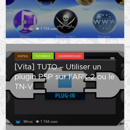
Wirus
1 154 vues
OUTILS
TUTORIELS
UNDERGROUND
[Vita] TUTO – Utiliser un
plugin PSP sur l’ARK-2 ou le
TN-V
Wirus
1 744 vues