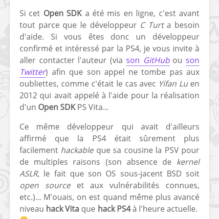
Si cet
Open SDK
a été mis en ligne, c'est avant
tout parce que le développeur
C Turt
a besoin
d'aide. Si vous êtes donc un développeur
confirmé et intéressé par la PS4, je vous invite à
aller contacter l'auteur (via
son
GitHub
ou
son
Twitter
) afin que son appel ne tombe pas aux
oubliettes, comme c'était le cas avec
Yifan Lu
en
2012 qui avait appelé à l'aide pour la réalisation
d'un
Open SDK
PS Vita...
Ce même développeur qui avait d'ailleurs
affirmé que la PS4 était sûrement plus
facilement
hackable
que sa cousine la PSV pour
de multiples raisons (son absence de
kernel
ASLR
, le fait que son OS sous-jacent BSD soit
open source
et aux vulnérabilités connues,
etc.)... M'ouais, on est quand même plus avancé
niveau
hack Vita
que
hack PS4
à l'heure actuelle.