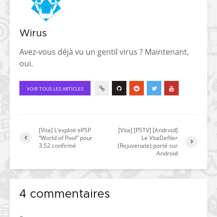
Wirus
Avez-vous déjà vu un gentil virus ? Maintenant,
oui.
VOIR TOUS LES ARTICLES
[Vita] L’exploit ePSP
[Vita] [PSTV] [Android]
“World of Pool” pour
Le VitaDefiler
3.52 confirmé
(Rejuvenate) porté sur
Android
4 commentaires