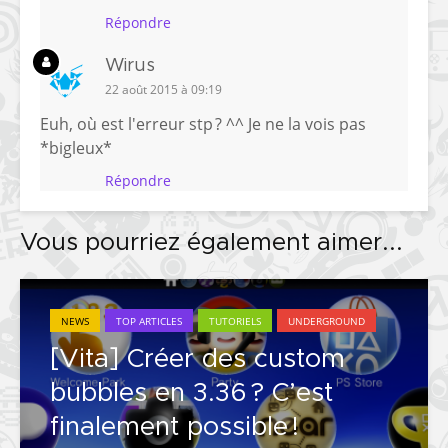
Répondre
Wirus
22 août 2015 à 09:19
Euh, où est l'erreur stp ? ^^ Je ne la vois pas
*bigleux*
Répondre
Vous pourriez également aimer...
NEWS
TOP ARTICLES
TUTORIELS
UNDERGROUND
[Vita] Créer des custom
bubbles en 3.36 ? C’est
finalement possible !