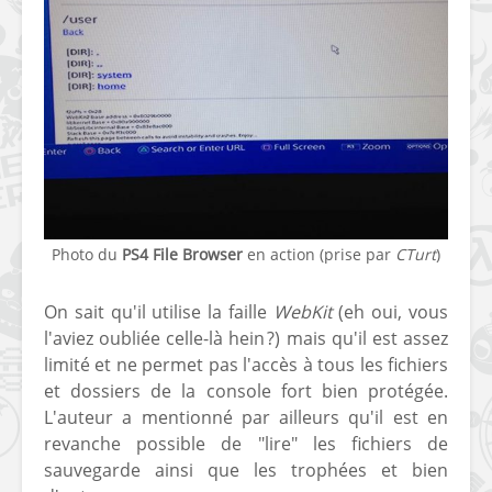
[Vita] Ouverture de
[Switch] Le
KyûHEN, le nouveau
commande
concours de
nouveaux S
homebrews
SX Lite so
Photo du
PS4 File Browser
en action (prise par
CTurt
)
[PSP] Débricker une
[Switch] S
On sait qu'il utilise la faille
WebKit
(eh oui, vous
PSP 2000/3000 est
SX Lite : re
l'aviez oubliée celle-là hein ?) mais qu'il est assez
désormais
prévoir ma
possible avec Baryon
de test lan
limité et ne permet pas l'accès à tous les fichiers
Sweeper !
et dossiers de la console fort bien protégée.
[3DS]
L'auteur a mentionné par ailleurs qu'il est en
[PS4] TUTO - Hacker
TUTO - Inst
revanche possible de "lire" les fichiers de
/ Jailbreaker sa PS4
jouer à de
sauvegarde ainsi que les trophées et bien
en 6.72
« .CIA » vi