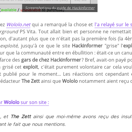
Screenshot
issu du
guide de
Hackinformer
hez
Wololo.net
qui a remarqué la chose et
l'a relayé sur le 
rground
PS Vita. Tout allait bien et personne ne remettait
tion, d'autant plus que ce n'était pas la première fois (la 4è
t
exploité
, jusqu'à ce que le site
Hackinformer
"grise" l'
expl
our que la communauté entre en ébullition : était-ce un canu
farce des
gars de chez Hackinformer
? Bref, avait-on payé p
 a grisé cet
exploit
, c'était purement volontaire car cela voul
t publié pour le moment... Les réactions ont cependant 
 rédacteur
The Zett
ainsi que
Wololo
notamment aient reçu 
ar
Wololo
sur son site :
, et
The Zett
ainsi que moi-même avons reçu des insul
nt le fait que nous mentions.