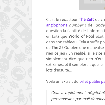
C'est le rédacteur
The Zett
de c
anglophone
number 1
de l'
unde
question la fiabilité de l'informa
en fait) que
World of Pool
étai
dans son tableau. Cela a suffit p
de
The Z
? Ou bien une mauvaise 
rien ce jeu ? En réalité, si le site
simplement dire que rien n'étai
extrêmes, et il semblerait que le
lots d'insulte...
Voilà un extrait du
billet publié p
Cela a rapidement dégénéré
personnelles par mail dénonça