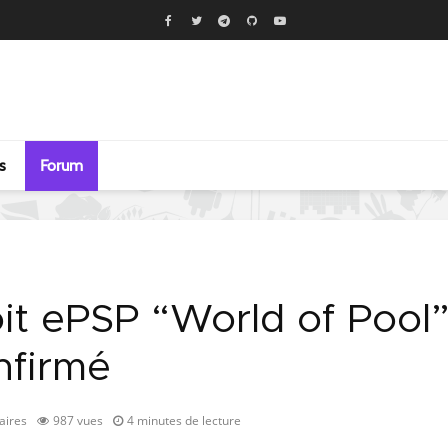
s
Forum
oit ePSP “World of Pool
nfirmé
aires
987 vues
4 minutes de lecture