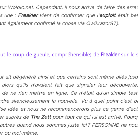
sur
Wololo.net
. Cependant, il nous arrive de faire des erreu
as une :
Freakler
vient de confirmer que l'
exploit
était bel
nt également confirmé la chose via
Qwikrazor87
).
tout le coup de gueule, compréhensible) de
Freakler
sur le s
t ait dégénéré ainsi et que certains sont même allés jusq
, alors qu'ils n'avaient fait que signaler leur découverte
té de ne rien mettre en ligne. Ce n'était qu'un simple test
e silencieusement la nouvelle. Vu à quel point c'est pa
aise idée et nous ne recommencerons plus ce genre d'act
ser auprès de
The Zett
pour tout ce qui lui est arrivé. Pourq
 autres quand nous sommes juste ici ? PERSONNE ne nou
er
ou moi-même.