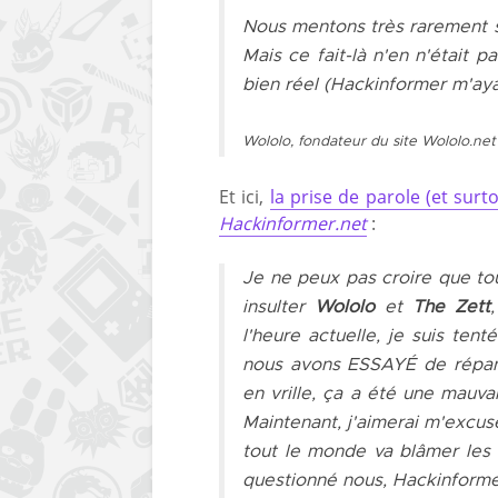
Nous mentons très rarement 
Mais ce fait-là n'en n'était p
bien réel (
Hackinformer
m'aya
Wololo, fondateur du site Wololo.net
Et ici,
la prise de parole (et sur
Hackinformer.net
:
Je ne peux pas croire que tou
insulter
Wololo
et
The Zett
l'heure actuelle, je suis ten
nous avons ESSAYÉ de répandr
en vrille, ça a été une mauv
Maintenant, j'aimerai m'excu
tout le monde va blâmer les
questionné nous,
Hackinform