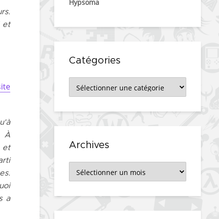
Hypsoma
rs.
 et
Catégories
Catégories
ite
u'à
. À
Archives
 et
rti
Archives
es.
uoi
s a