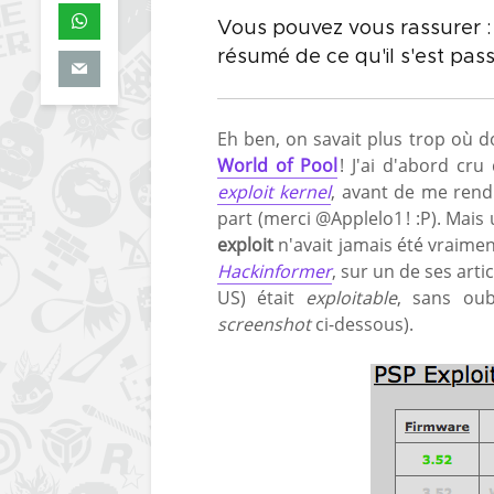
Vous pouvez vous rassurer : 
résumé de ce qu'il s'est pass
Eh ben, on savait plus trop où d
World of Pool
! J'ai d'abord cru
exploit kernel
, avant de me rendr
part (merci @Applelo1 ! :P). Mais
exploit
n'avait jamais été vraime
Hackinformer
, sur un de ses arti
US) était
exploitable
, sans ou
screenshot
ci-dessous).