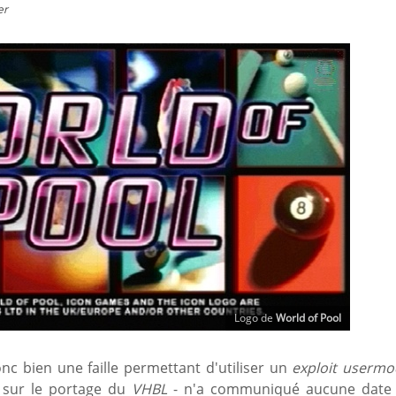
er
Logo de
World of Pool
c bien une faille permettant d'utiliser un
exploit userm
e sur le portage du
VHBL
- n'a communiqué aucune date