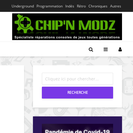
Underground
Programmation
Indés
Rétro
Chroniques
Autres
”
RECHERCHE