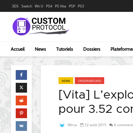
3DS
Switch
Wii U
PS4
PS Vita
PSP
PS3
Accueil
News
Tutoriels
Dossiers
Plateforme
NEWS
UNDERGROUND
[Vita] L’expl
pour 3.52 co
Wirus
22 août 2015
6 comment