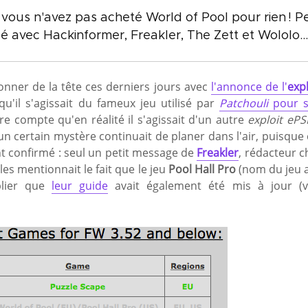
vous n'avez pas acheté World of Pool pour rien ! Pe
é avec Hackinformer, Freakler, The Zett et Wololo...
onner de la tête ces derniers jours avec
l'annonce de l'
expl
 qu'il s'agissait du fameux jeu utilisé par
Patchouli
pour 
e compte qu'en réalité il s'agissait d'un autre
exploit ePS
 un certain mystère continuait de planer dans l'air, puisque 
nt confirmé : seul un petit message de
Freakler
, rédacteur c
cles mentionnait le fait que le jeu
Pool Hall Pro
(nom du jeu 
blier que
leur guide
avait également été mis à jour (v