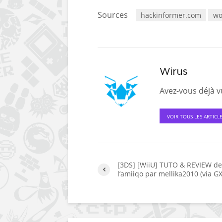
Sources
hackinformer.com
wo
Wirus
Avez-vous déjà vu
VOIR TOUS LES ARTICL
[3DS] [WiiU] TUTO & REVIEW de
l’amiiqo par mellika2010 (via G