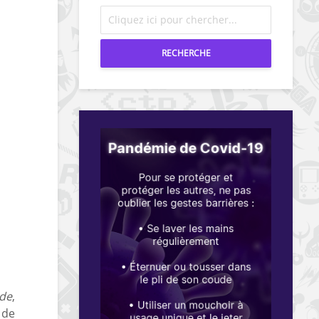
RECHERCHE
ode
,
 de