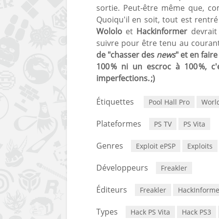
sortie. Peut-être même que, com
Quoiqu'il en soit, tout est rentr
Wololo
et
Hackinformer
devrait 
suivre pour être tenu au courant
de "chasser des
news
" et en fair
100 % ni un escroc à 100 %, c
imperfections. ;)
Étiquettes
Pool Hall Pro
World
Plateformes
PS TV
PS Vita
Genres
Exploit ePSP
Exploits
Développeurs
Freakler
Éditeurs
Freakler
HackInforme
Types
Hack PS Vita
Hack PS3