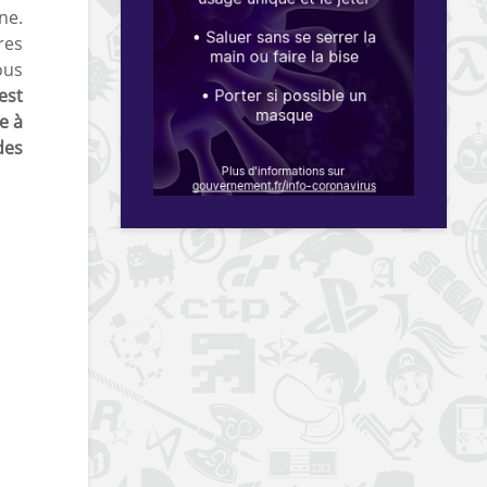
ne.
res
ous
est
e à
des