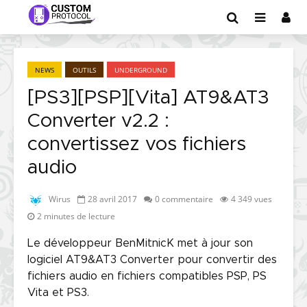
NEWS
OUTILS
UNDERGROUND
[PS3][PSP][Vita] AT9&AT3
Converter v2.2 :
convertissez vos fichiers
audio
Wirus
28 avril 2017
0 commentaire
4 349 vues
2 minutes de lecture
Le développeur BenMitnicK met à jour son
logiciel AT9&AT3 Converter pour convertir des
fichiers audio en fichiers compatibles PSP, PS
Vita et PS3.