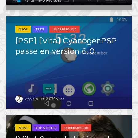
Wirus
3 940 vues
NEWS
TESTS
UNDERGROUND
[PSP] [Vita] CyanogenPSP
passe en version 6.0
Applelo
2 030 vues
NEWS
TOP ARTICLES
UNDERGROUND