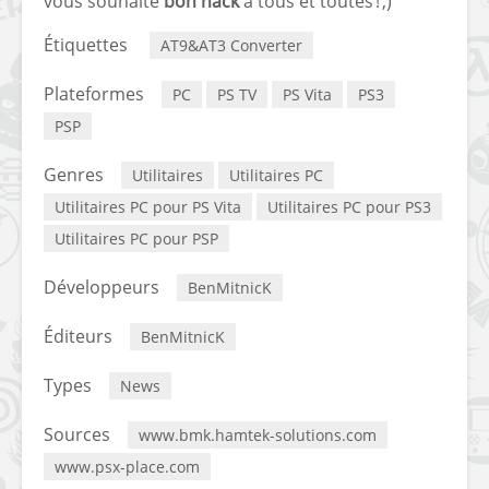
vous souhaite
bon hack
à tous et toutes ! ;)
Étiquettes
AT9&AT3 Converter
Plateformes
PC
PS TV
PS Vita
PS3
PSP
Genres
Utilitaires
Utilitaires PC
Utilitaires PC pour PS Vita
Utilitaires PC pour PS3
Utilitaires PC pour PSP
Développeurs
BenMitnicK
Éditeurs
BenMitnicK
Types
News
Sources
www.bmk.hamtek-solutions.com
www.psx-place.com