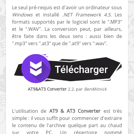
Le seul pré-requis est d'avoir un ordinateur sous
Windows
et installé
.NET Framework 4.5
. Les
formats supportés par le logiciel sont le ".MP3"
et le ".WAV". La conversion peut, par ailleurs,
être faite dans les deux sens : aussi bien de
".mp3" vers ".at3" que de ".at9" vers ".wav".
[Vita] Ouverture de
[Switch] Le
KyûHEN, le nouveau
commande
concours de
nouveaux S
homebrews
SX Lite so
[PSP] Débricker une
[Switch] S
PSP 2000/3000 est
SX Lite : re
AT9&AT3 Converter
2.2, par
BenMitnick
désormais
prévoir ma
Lien miroir
possible avec Baryon
de test lan
Sweeper !
L'utilisation de
AT9 & AT3 Converter
est très
[3DS]
[PS4] TUTO - Hacker
TUTO - Inst
simple : il vous suffit pour commencer d'extraire
/ Jailbreaker sa PS4
jouer à de
le contenu de l'archive quelque part au chaud
en 6.72
« .CIA » vi
sur votre PC. Un répertoire nommé