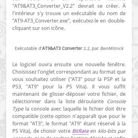
"AT9&AT3_Converter_V2.2" devrait se créer. À
[PS4] Le point sur le
[PSP] Joye
l'intérieur s'y trouve un exécutable du nom de
fameux jailbreak pour
anniversair
"AT9-AT3_Converter.exe", exécutez-le en double-
6.72 / 7.02
qui fête ses
cliquant sur son icône.
[Vita] La team CBPS
Custom Pro
dévoile dans une
de retour !
vidéo une flopée de
Exécutable d'
AT9&AT3 Converter
2.2, par
BenMitnick
nouveaux projets
Le logiciel ouvra ensuite une nouvelle fenêtre.
Choisissez l'onglet correspondant au format que
vous souhaitez utiliser ("AT3" pour la PSP et la
PS3, "AT9" pour la PS Vita). Il vous suffit
maintenant de glisser-déposer votre fichier, de
sélectionner dans la liste déroulante
Console
Type
la console avec laquelle le fichier doit être
compatible (cette option n'apparaît que pour le
format "AT3", le format "AT9" étant réservé à la
PS Vita), de choisir votre
BitRate
en
kilo-bits par