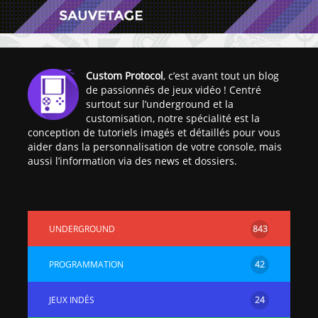
Custom Protocol
, c’est avant tout un blog
de passionnés de jeux vidéo ! Centré
surtout sur l’underground et la
[Vita] Ouverture de
[Switch] Le
customisation, notre spécialité est la
KyûHEN, le nouveau
commande
conception de tutoriels imagés et détaillés pour vous
concours de
nouveaux S
aider dans la personnalisation de votre console, mais
homebrews
SX Lite so
aussi l’information via des news et dossiers.
[PSP] Débricker une
[Switch] S
PSP 2000/3000 est
SX Lite : re
désormais
prévoir ma
UNDERGROUND
843
possible avec Baryon
de test lan
Sweeper !
[3DS]
PROGRAMMATION
42
[PS4] TUTO - Hacker
TUTO - Inst
/ Jailbreaker sa PS4
jouer à de
JEUX INDÉS
24
en 6.72
« .CIA » vi