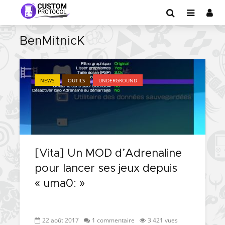
BenMitnicK
NEWS
OUTILS
UNDERGROUND
[Vita] Un MOD d’Adrenaline
pour lancer ses jeux depuis
« uma0: »
22 août 2017
1 commentaire
3 421 vues