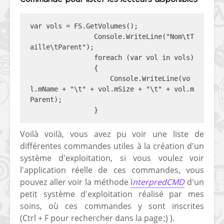
var vols = FS.GetVolumes();

                Console.WriteLine("Nom\tT
aille\tParent");

                foreach (var vol in vols)

                {

                    Console.WriteLine(vo
l.mName + "\t" + vol.mSize + "\t" + vol.m
Parent);

                }
Voilà voilà, vous avez pu voir une liste de
différentes commandes utiles à la création d'un
système d'exploitation, si vous voulez voir
l'application réelle de ces commandes, vous
pouvez aller voir la méthode
I
nterpredCMD
d'un
petit système d'exploitation réalisé par mes
soins, où ces commandes y sont inscrites
(Ctrl + F pour rechercher dans la page ;) ).