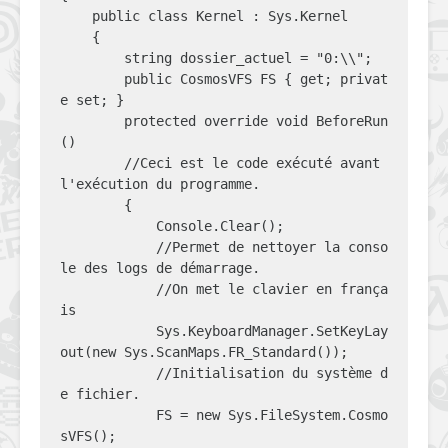
    public class Kernel : Sys.Kernel

    {

        string dossier_actuel = "0:\\";

        public CosmosVFS FS { get; privat
e set; }

        protected override void BeforeRun
()

        //Ceci est le code exécuté avant 
l'exécution du programme.

        {

            Console.Clear();

            //Permet de nettoyer la conso
le des logs de démarrage.

            //On met le clavier en frança
is

            Sys.KeyboardManager.SetKeyLay
out(new Sys.ScanMaps.FR_Standard());

            //Initialisation du système d
e fichier.

            FS = new Sys.FileSystem.Cosmo
sVFS();
