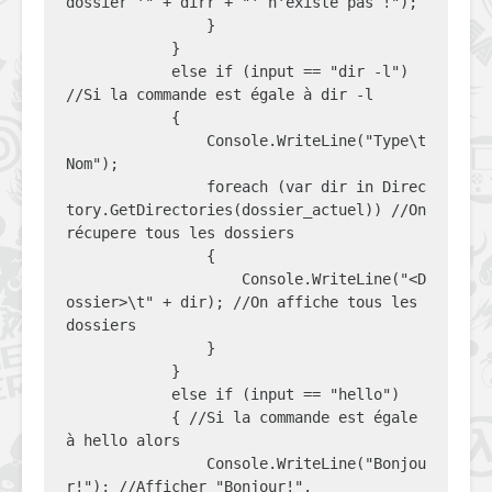
dossier '" + dirr + "' n'existe pas !");

                }

            }

            else if (input == "dir -l") 
//Si la commande est égale à dir -l

            {

                Console.WriteLine("Type\t     
Nom");

                foreach (var dir in Direc
tory.GetDirectories(dossier_actuel)) //On 
récupere tous les dossiers

                {

                    Console.WriteLine("<D
ossier>\t" + dir); //On affiche tous les 
dossiers

                }

            }

            else if (input == "hello")

            { //Si la commande est égale 
à hello alors

                Console.WriteLine("Bonjou
r!"); //Afficher "Bonjour!".
