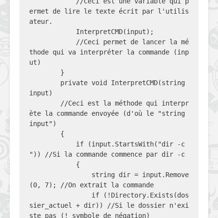
            //Ceci est une variable qui p
ermet de lire le texte écrit par l'utilis
ateur.

            InterpretCMD(input);

            //Ceci permet de lancer la mé
thode qui va interpréter la commande (inp
ut)

        }

        private void InterpretCMD(string 
input)

        //Ceci est la méthode qui interpr
ète la commande envoyée (d'où le "string 
input") 

        {

            if (input.StartsWith("dir -c 
")) //Si la commande commence par dir -c

            {

                string dir = input.Remove
(0, 7); //On extrait la commande

                if (!Directory.Exists(dos
sier_actuel + dir)) //Si le dossier n'exi
ste pas (! symbole de négation)
