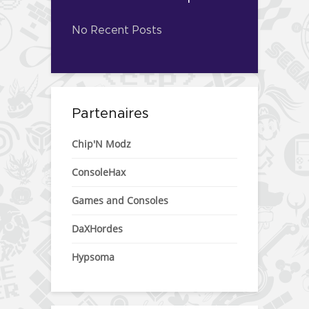
No Recent Posts
Partenaires
Chip'N Modz
ConsoleHax
Games and Consoles
DaXHordes
Hypsoma