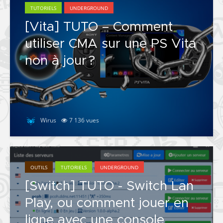
TUTORIELS
UNDERGROUND
[Vita] TUTO – Comment
utiliser CMA sur une PS Vita
non à jour ?
Wirus
7 136 vues
OUTILS
TUTORIELS
UNDERGROUND
[Switch] TUTO - Switch Lan
Play, ou comment jouer en
ligne avec une console