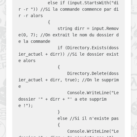
            else if (input.StartsWith("di
r -r ")) //Si la commande commence par di
r -r alors

            {

                string dirr = input.Remov
e(0, 7); //On extrait le nom du dossier d
e la commande

                if (Directory.Exists(doss
ier_actuel + dirr)) //Si le dossier exist
e alors

                {

                    Directory.Delete(doss
ier_actuel + dirr, true); //On le supprim
e

                    Console.WriteLine("Le 
dossier '" + dirr + "' a ete supprim
e !");

                }

                else //Si il n'existe pas

                {

                    Console.WriteLine("Le 