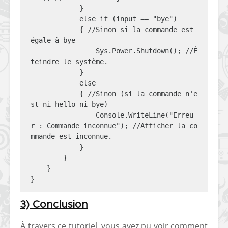
            }

            else if (input == "bye")

            { //Sinon si la commande est 
égale à bye

                Sys.Power.Shutdown(); //É
teindre le système.

            }

            else

            { //Sinon (si la commande n'e
st ni hello ni bye)

                Console.WriteLine("Erreu
r : Commande inconnue"); //Afficher la co
mmande est inconnue.

            }

        }

    }

}
3) Conclusion
À travers ce tutoriel, vous avez pu voir comment