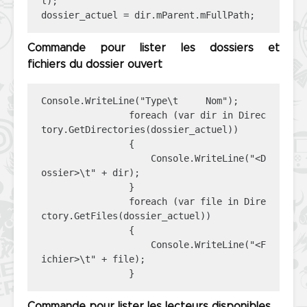
l);

dossier_actuel = dir.mParent.mFullPath;
Commande pour lister les dossiers et
fichiers du dossier ouvert
Console.WriteLine("Type\t     Nom");

                foreach (var dir in Direc
tory.GetDirectories(dossier_actuel))

                {

                    Console.WriteLine("<D
ossier>\t" + dir);

                }

                foreach (var file in Dire
ctory.GetFiles(dossier_actuel))

                {

                    Console.WriteLine("<F
ichier>\t" + file);

                }
Commande pour lister les lecteurs disponibles