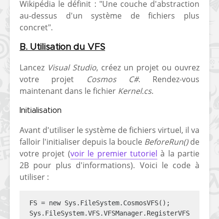
Wikipédia le définit : "Une couche d'abstraction
[PS4] Le point sur le
[PSP] Joye
au-dessus d'un système de fichiers plus
fameux jailbreak pour
anniversair
concret".
6.72 / 7.02
qui fête ses
B. Utilisation du VFS
[Vita] La team CBPS
Custom Pro
dévoile dans une
de retour !
Lancez
Visual Studio
, créez un projet ou ouvrez
vidéo une flopée de
votre projet
Cosmos C#
. Rendez-vous
nouveaux projets
maintenant dans le fichier
Kernel.cs
.
Initialisation
Avant d'utiliser le système de fichiers virtuel, il va
falloir l'initialiser depuis la boucle
BeforeRun()
de
votre projet (
voir le premier tutoriel
à la partie
2B pour plus d'informations). Voici le code à
utiliser :
FS = new Sys.FileSystem.CosmosVFS();

Sys.FileSystem.VFS.VFSManager.RegisterVFS