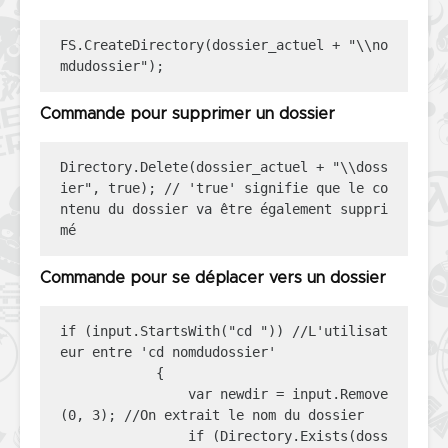
FS.CreateDirectory(dossier_actuel + "\\no
mdudossier");
Commande pour supprimer un dossier
Directory.Delete(dossier_actuel + "\\doss
ier", true); // 'true' signifie que le co
ntenu du dossier va être également suppri
mé
Commande pour se déplacer vers un dossier
if (input.StartsWith("cd ")) //L'utilisat
eur entre 'cd nomdudossier'

            {

                var newdir = input.Remove
(0, 3); //On extrait le nom du dossier

                if (Directory.Exists(doss