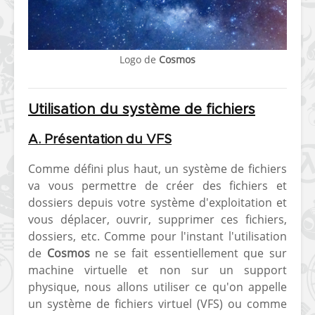
Logo de
Cosmos
Utilisation du système de fichiers
[Vita] Ouverture de
[Switch] Le
KyûHEN, le nouveau
commande
A. Présentation du VFS
concours de
nouveaux S
homebrews
SX Lite so
Comme défini plus haut, un système de fichiers
va vous permettre de créer des fichiers et
[PSP] Débricker une
[Switch] S
dossiers depuis votre système d'exploitation et
PSP 2000/3000 est
SX Lite : re
désormais
prévoir ma
vous déplacer, ouvrir, supprimer ces fichiers,
possible avec Baryon
de test lan
dossiers, etc. Comme pour l'instant l'utilisation
Sweeper !
de
Cosmos
ne se fait essentiellement que sur
[3DS]
machine virtuelle et non sur un support
[PS4] TUTO - Hacker
TUTO - Inst
physique, nous allons utiliser ce qu'on appelle
/ Jailbreaker sa PS4
jouer à de
un système de fichiers virtuel (VFS) ou comme
en 6.72
« .CIA » vi