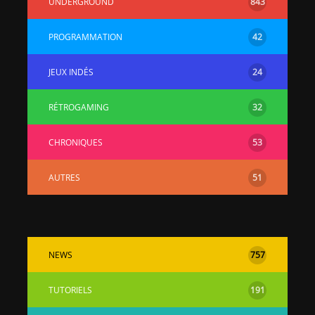
UNDERGROUND
843
PROGRAMMATION
42
JEUX INDÉS
24
RÉTROGAMING
32
CHRONIQUES
53
AUTRES
51
NEWS
757
TUTORIELS
191