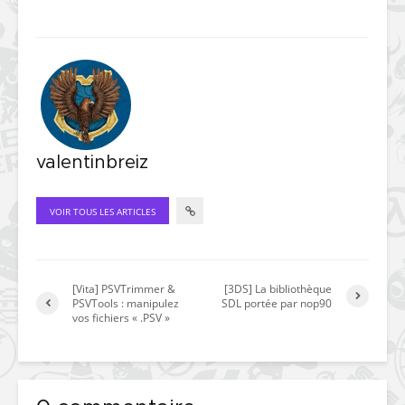
valentinbreiz
VOIR TOUS LES ARTICLES
[Vita] PSVTrimmer &
[3DS] La bibliothèque
PSVTools : manipulez
SDL portée par nop90
vos fichiers « .PSV »