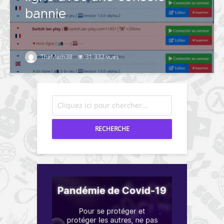
bannie
TheMath38
31 332 vues
RECHERCHE