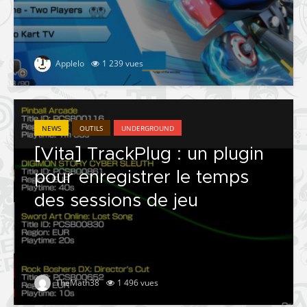
Applelo
1 239 vues
NEWS
OUTILS
UNDERGROUND
[Vita] TrackPlug : un plugin
pour enregistrer le temps
des sessions de jeu
TheMath38
1 496 vues