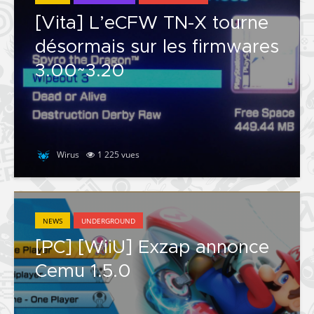
[Vita] L’eCFW TN-X tourne
désormais sur les firmwares
3.00~3.20
Wirus
1 225 vues
NEWS
UNDERGROUND
[PC] [WiiU] Exzap annonce
Cemu 1.5.0