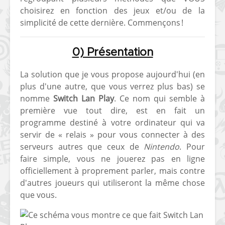
choisirez en fonction des jeux et/ou de la
[PS4] Le point sur le
[PSP] Joye
simplicité de cette dernière. Commençons !
fameux jailbreak pour
anniversair
6.72 / 7.02
qui fête ses
0) Présentation
[Vita] La team CBPS
Custom Pro
dévoile dans une
de retour !
La solution que je vous propose aujourd'hui (en
vidéo une flopée de
plus d'une autre, que vous verrez plus bas) se
nouveaux projets
nomme
Switch Lan Play
. Ce nom qui semble à
première vue tout dire, est en fait un
programme destiné à votre ordinateur qui va
servir de « relais » pour vous connecter à des
serveurs autres que ceux de
Nintendo
. Pour
faire simple, vous ne jouerez pas en ligne
officiellement à proprement parler, mais contre
d'autres joueurs qui utiliseront la même chose
que vous.