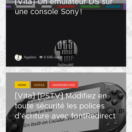
[Vita] Un émulateur DS sur
une console Sony !
Applelo
6 646 vues
NEWS
OUTILS
UNDERGROUND
[Vita] [PSTV] Modifiez en
toute sécurité les polices
d’écriture avec fontRedirect