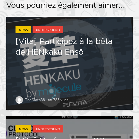
Vous pourriez également aimer...
NEWS
UNDERGROUND
[Vita] Participez à la bêta
de HENkaku Ensō
TheMath38
785 vues
NEWS
UNDERGROUND