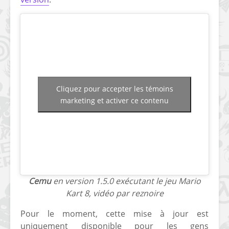
[PS4] Le point sur le
[PSP] Joye
fameux jailbreak pour
anniversair
6.72 / 7.02
qui fête ses
[Vita] La team CBPS
Custom Pro
dévoile dans une
de retour !
vidéo une flopée de
nouveaux projets
Cliquez pour accepter les témoins
marketing et activer ce contenu
Cemu
en version 1.5.0 exécutant le jeu Mario
Kart 8, vidéo par reznoire
Pour le moment, cette mise à jour est
uniquement disponible pour les gens