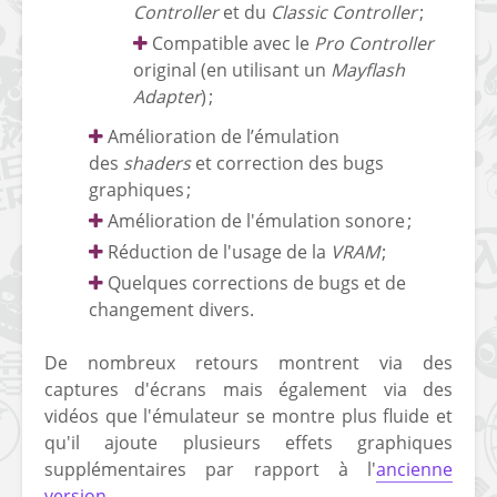
Controller
et du
Classic Controller
;
Compatible avec le
Pro Controller
original (en utilisant un
Mayflash
Adapter
) ;
Amélioration de l’émulation
des
shaders
et correction des bugs
[Vita] Ouverture de
[Switch] Le
graphiques ;
KyûHEN, le nouveau
commande
Amélioration de l'émulation sonore ;
concours de
nouveaux S
homebrews
SX Lite so
Réduction de l'usage de la
VRAM
;
Quelques corrections de bugs et de
[PSP] Débricker une
[Switch] S
changement divers.
PSP 2000/3000 est
SX Lite : re
désormais
prévoir ma
De nombreux retours montrent via des
possible avec Baryon
de test lan
captures d'écrans mais également via des
Sweeper !
[3DS]
vidéos que l'émulateur se montre plus fluide et
[PS4] TUTO - Hacker
TUTO - Inst
qu'il ajoute plusieurs effets graphiques
/ Jailbreaker sa PS4
jouer à de
supplémentaires par rapport à l'
ancienne
en 6.72
« .CIA » vi
version
.