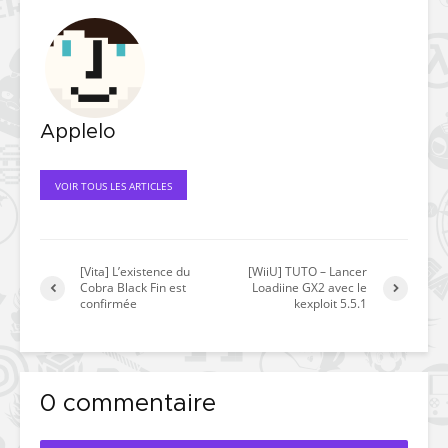
Applelo
VOIR TOUS LES ARTICLES
[Vita] L’existence du
[WiiU] TUTO – Lancer
Cobra Black Fin est
Loadiine GX2 avec le
confirmée
kexploit 5.5.1
0 commentaire