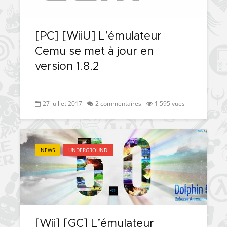
[PS4] Le point sur le
[PSP] Joye
fameux jailbreak pour
anniversair
6.72 / 7.02
qui fête ses
[PC] [WiiU] L’émulateur
Cemu se met à jour en
[Vita] La team CBPS
Custom Pro
dévoile dans une
de retour !
version 1.8.2
vidéo une flopée de
nouveaux projets
27 juillet 2017
2 commentaires
1 595 vues
NEWS
UNDERGROUND
[Wii] [GC] L’émulateur