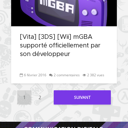
[Vita] [3DS] [Wii] mGBA
supporté officiellement par
son développeur
6 février 2016
2 commentaires
2 382 vues
1
2
SUIVANT