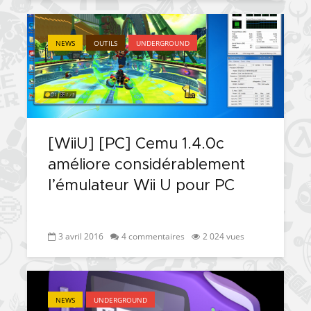
NEWS
OUTILS
UNDERGROUND
[WiiU] [PC] Cemu 1.4.0c
améliore considérablement
l’émulateur Wii U pour PC
3 avril 2016
4 commentaires
2 024 vues
NEWS
UNDERGROUND