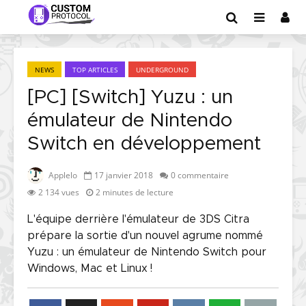
NEWS
TOP ARTICLES
UNDERGROUND
[PC] [Switch] Yuzu : un
émulateur de Nintendo
Switch en développement
Applelo
17 janvier 2018
0 commentaire
2 134 vues
2 minutes de lecture
L'équipe derrière l'émulateur de 3DS Citra
prépare la sortie d'un nouvel agrume nommé
Yuzu : un émulateur de Nintendo Switch pour
Windows, Mac et Linux !