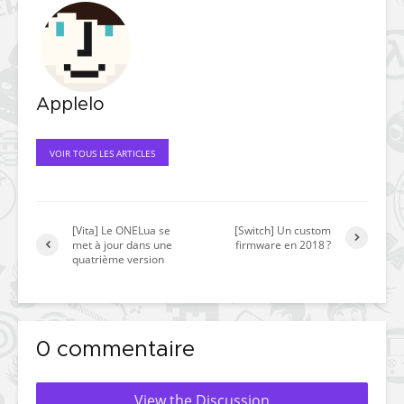
Applelo
VOIR TOUS LES ARTICLES
[Vita] Le ONELua se
[Switch] Un custom
met à jour dans une
firmware en 2018 ?
quatrième version
0 commentaire
View the Discussion