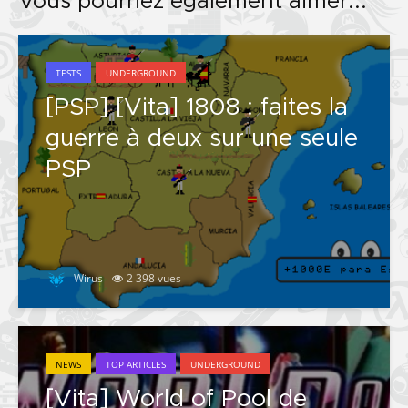
Vous pourriez également aimer...
TESTS
UNDERGROUND
[PSP] [Vita] 1808 : faites la
guerre à deux sur une seule
PSP
Wirus
2 398 vues
NEWS
TOP ARTICLES
UNDERGROUND
[Vita] World of Pool de