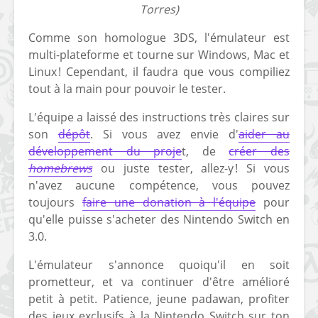
Torres)
[PS4] Le point sur le
[PSP] Joye
fameux jailbreak pour
anniversair
Comme son homologue 3DS, l'émulateur est
6.72 / 7.02
qui fête ses
multi-plateforme et tourne sur Windows, Mac et
Linux ! Cependant, il faudra que vous compiliez
[Vita] La team CBPS
Custom Pro
tout à la main pour pouvoir le tester.
dévoile dans une
de retour !
vidéo une flopée de
L'équipe a laissé des instructions très claires sur
nouveaux projets
son
dépôt
. Si vous avez envie d'
aider au
développement du proje
t, de
créer des
homebrews
ou juste tester, allez-y ! Si vous
n'avez aucune compétence, vous pouvez
toujours
faire une donation à l'équipe
pour
qu'elle puisse s'acheter des Nintendo Switch en
3.0.
L'émulateur s'annonce quoiqu'il en soit
prometteur, et va continuer d'être amélioré
petit à petit. Patience, jeune padawan, profiter
des jeux exclusifs à la Nintendo Switch sur ton