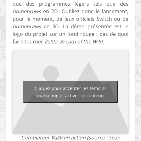
que des programmes légers tels que des
homebrews
en 2D. Oubliez donc le lancement,
pour le moment, de jeux officiels Switch ou de
homebrews
en 3D. La démo présentée est le
logo du projet sur un fond rouge : pas de quoi
faire tourner
Zelda: Breath of the Wild.
[Vita] Ouverture de
[Switch] Le
KyûHEN, le nouveau
commande
concours de
nouveaux S
homebrews
SX Lite so
[PSP] Débricker une
[Switch] S
Cliquez pour accepter les témoins
PSP 2000/3000 est
SX Lite : re
marketing et activer ce contenu
désormais
prévoir ma
possible avec Baryon
de test lan
Sweeper !
[3DS]
[PS4] TUTO - Hacker
TUTO - Inst
/ Jailbreaker sa PS4
jouer à de
en 6.72
« .CIA » vi
L'émulateur
Yuzu
en action (source : Sean