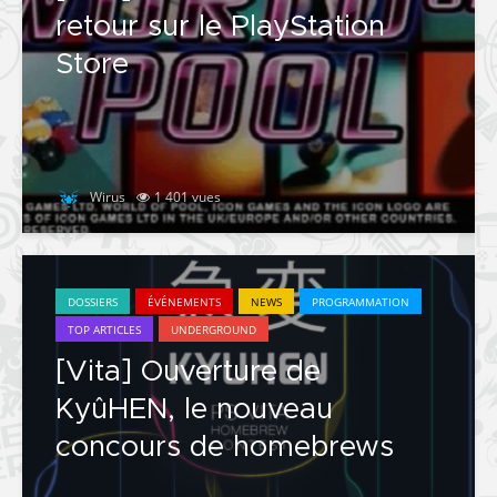
retour sur le PlayStation
Store
Wirus
1 401 vues
DOSSIERS
ÉVÉNEMENTS
NEWS
PROGRAMMATION
TOP ARTICLES
UNDERGROUND
[Vita] Ouverture de
KyûHEN, le nouveau
concours de homebrews