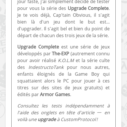
jour faste, j'ai simplement décidé de tester
pour vous la série des
Upgrade Complete
.
Je te vois déjà, Cap'tain Obvious, il s'agit
bien là d'un jeu dont le but est...
d'upgrader. Il s'agit bel et bien du point de
départ de chacun des trois jeux de la série.
[Vita] Ouverture de
[Switch] Le
Upgrade Complete
est une série de jeux
KyûHEN, le nouveau
commande
développés par
The-EXP
(autrement connu
concours de
nouveaux S
pour avoir réalisé
K.O.L.M
et la série culte
homebrews
SX Lite so
des
IndestructoTank
pour nous autres,
enfants éloignés de la Game Boy qui
[PSP] Débricker une
[Switch] S
squattaient alors le PC pour jouer à ces
PSP 2000/3000 est
SX Lite : re
titres sur des sites de jeux gratuits) et
désormais
prévoir ma
possible avec Baryon
de test lan
édités par
Armor Games
.
Sweeper !
[3DS]
Consultez les tests indépendamment à
[PS4] TUTO - Hacker
TUTO - Inst
l'aide des onglets en tête d'article 一 en
/ Jailbreaker sa PS4
jouer à de
voilà une
upgrade
à CustomProtocol !
en 6.72
« .CIA » vi