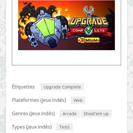
[PS4] Le point sur le
[PSP] Joye
fameux jailbreak pour
anniversair
6.72 / 7.02
qui fête ses
[Vita] La team CBPS
Custom Pro
dévoile dans une
de retour !
vidéo une flopée de
nouveaux projets
Étiquettes
Upgrade Complete
Plateformes (jeux indés)
Web
Genres (jeux indés)
Arcade
Shoot'em up
Types (jeux indés)
Tests