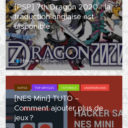
[PSP] 7th Dragon 2020 : la
traduction anglaise est
disponible
Wirus
1 582 vues
OUTILS
TOP ARTICLES
TUTORIELS
UNDERGROUND
[NES Mini] TUTO –
Comment ajouter plus de
jeux ?