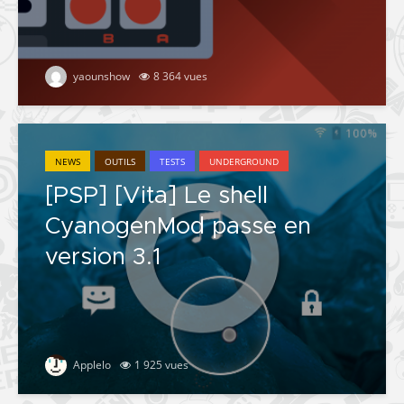
yaounshow
8 364 vues
NEWS
OUTILS
TESTS
UNDERGROUND
[PSP] [Vita] Le shell
CyanogenMod passe en
version 3.1
Applelo
1 925 vues