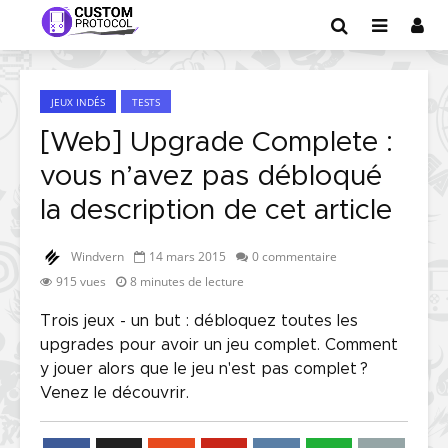
JEUX INDÉS
TESTS
[Web] Upgrade Complete :
vous n’avez pas débloqué
la description de cet article
Windvern
14 mars 2015
0 commentaire
915 vues
8 minutes de lecture
Trois jeux - un but : débloquez toutes les
upgrades pour avoir un jeu complet. Comment
y jouer alors que le jeu n'est pas complet ?
Venez le découvrir.