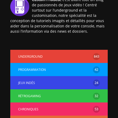
de passionnés de jeux vidéo ! Centré
surtout sur l’underground et la
customisation, notre spécialité est la
conception de tutoriels imagés et détaillés pour vous
aider dans la personnalisation de votre console, mais
aussi l’information via des news et dossiers.
[Vita] Ouverture de
[Switch] Le
KyûHEN, le nouveau
commande
concours de
nouveaux S
UNDERGROUND
843
homebrews
SX Lite so
PROGRAMMATION
42
[PSP] Débricker une
[Switch] S
PSP 2000/3000 est
SX Lite : re
désormais
prévoir ma
JEUX INDÉS
24
possible avec Baryon
de test lan
Sweeper !
RÉTROGAMING
32
[3DS]
[PS4] TUTO - Hacker
TUTO - Inst
/ Jailbreaker sa PS4
jouer à de
CHRONIQUES
53
en 6.72
« .CIA » vi