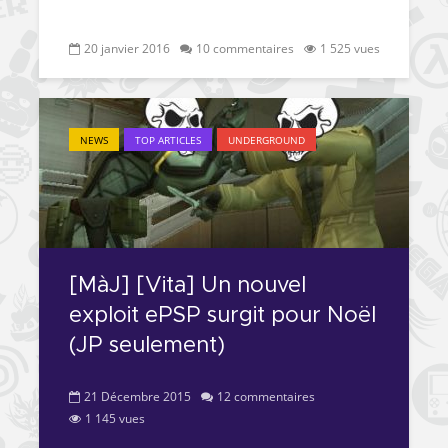
20 janvier 2016
10 commentaires
1 525 vues
NEWS
TOP ARTICLES
UNDERGROUND
[MàJ] [Vita] Un nouvel
exploit ePSP surgit pour Noël
(JP seulement)
21 Décembre 2015
12 commentaires
1 145 vues