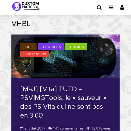
VHBL
OUTILS
TOP ARTICLES
TUTORIELS
UNDERGROUND
[MàJ] [Vita] TUTO –
PSVIMGTools, le « sauveur »
des PS Vita qui ne sont pas
en 3.60
2 juillet 2017
141 commentaires
12 018 vues