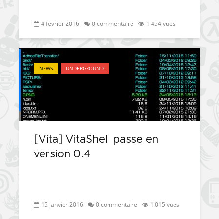
4 février 2016
0 commentaire
1 454 vues
NEWS
UNDERGROUND
[Vita] VitaShell passe en
version 0.4
15 janvier 2016
0 commentaire
1 015 vues