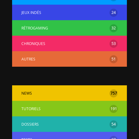
JEUX INDÉS
24
RÉTROGAMING
32
CHRONIQUES
53
AUTRES
51
NEWS
757
TUTORIELS
191
DOSSIERS
54