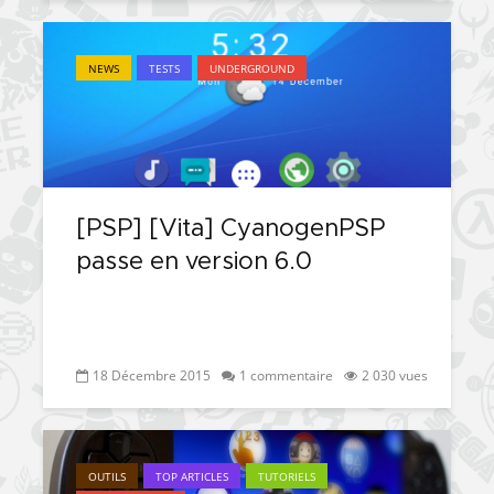
NEWS
TESTS
UNDERGROUND
[PSP] [Vita] CyanogenPSP
passe en version 6.0
18 Décembre 2015
1 commentaire
2 030 vues
OUTILS
TOP ARTICLES
TUTORIELS