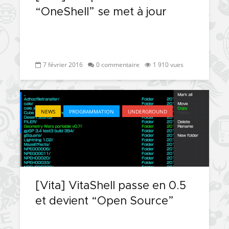
“OneShell” se met à jour
7 février 2016
0 commentaire
1 910 vues
NEWS
PROGRAMMATION
UNDERGROUND
[Vita] VitaShell passe en 0.5
et devient “Open Source”