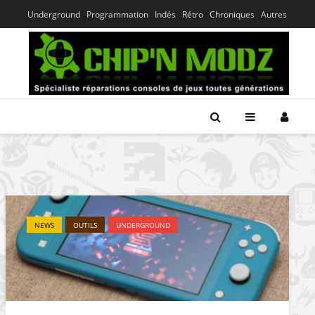
Underground
Programmation
Indés
Rétro
Chroniques
Autres
NEWS
OUTILS
UNDERGROUND