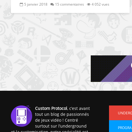
5 janvier 2018
15 commentaires
4 052 vues
Custom Protocol
, c’est avant
UNDER
tout un blog de passionnés
de jeux vidéo ! Centré
surtout sur l’underground
PROGRA
et la customisation, notre spécialité est