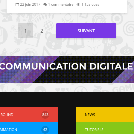
22 juin 2017
1 commentaire
1 153 vues
1
2
SUIVANT
GROUND
843
NEWS
MMATION
42
TUTORIELS