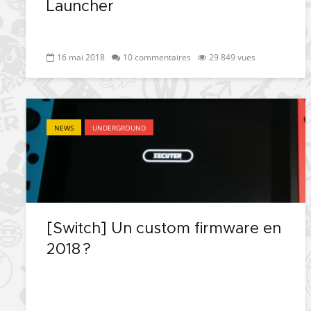
Launcher
16 mai 2018
10 commentaires
29 849 vues
NEWS
UNDERGROUND
[Switch] Un custom firmware en
2018 ?