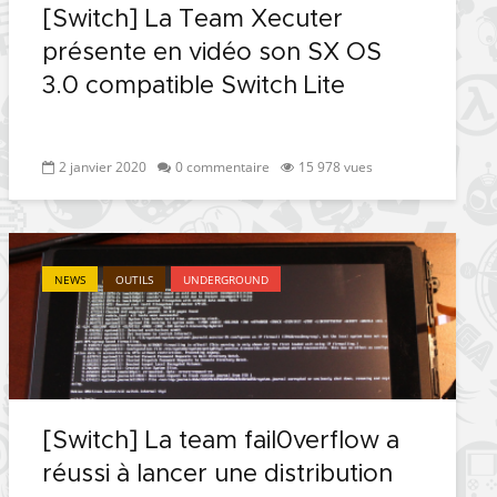
[Switch] La Team Xecuter
présente en vidéo son SX OS
3.0 compatible Switch Lite
2 janvier 2020
0 commentaire
15 978 vues
[Vita] Ouverture de
[Switch] Les p
NEWS
OUTILS
UNDERGROUND
KyûHEN, le nouveau
commandes d
concours de
nouveaux SX C
homebrews
SX Lite sont o
[PSP] Débricker une
[Switch] SX C
PSP 2000/3000 est
SX Lite : retard
désormais
prévoir mais 
[Switch] La team fail0verflow a
possible avec Baryon
de test lancée
réussi à lancer une distribution
Sweeper !