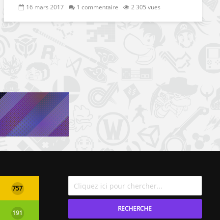
16 mars 2017
1 commentaire
2 305 vues
757
RECHERCHE
191