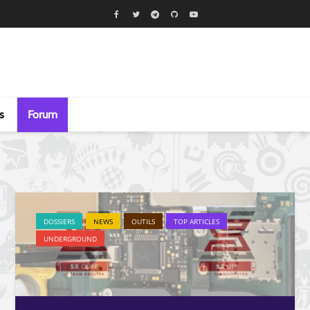
s
Forum
DOSSIERS
NEWS
OUTILS
TOP ARTICLES
UNDERGROUND