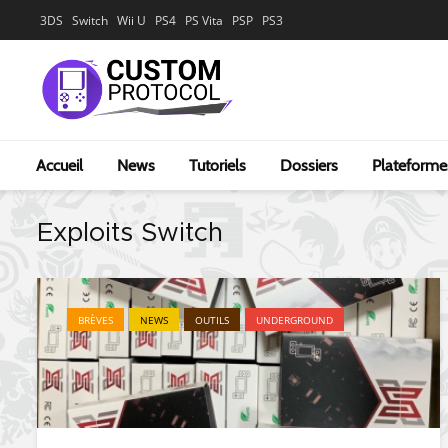
3DS
Switch
Wii U
PS4
PS Vita
PSP
PS3
Accueil
News
Tutoriels
Dossiers
Plateforme
Exploits Switch
BRÈVES
NEWS
OUTILS
UNDERGROUND