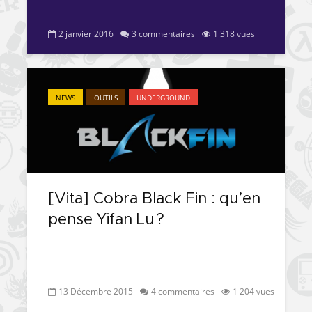
2 janvier 2016
3 commentaires
1 318 vues
NEWS
OUTILS
UNDERGROUND
[Vita] Cobra Black Fin : qu’en
pense Yifan Lu ?
13 Décembre 2015
4 commentaires
1 204 vues