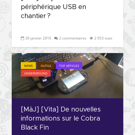
périphérique USB en
chantier ?
30 janvier 2016
2 commentaires
2 053 vues
NEWS
OUTILS
TOP ARTICLES
UNDERGROUND
[MàJ] [Vita] De nouvelles
informations sur le Cobra
Black Fin