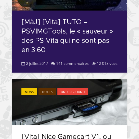
[PS4] Le point sur le
[PSP] Joye
fameux jailbreak pour
anniversair
6.72 / 7.02
qui fête ses
[MàJ] [Vita] TUTO –
PSVIMGTools, le « sauveur »
[Vita] La team CBPS
Custom Pro
dévoile dans une
de retour !
des PS Vita qui ne sont pas
vidéo une flopée de
en 3.60
nouveaux projets
2 juillet 2017
141 commentaires
12 018 vues
NEWS
OUTILS
UNDERGROUND
[Vita] Nice Gamecart V1, ou