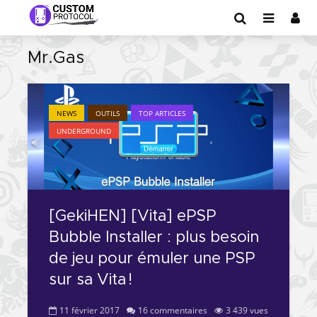
Mr.Gas
NEWS
OUTILS
TOP ARTICLES
UNDERGROUND
[GekiHEN] [Vita] ePSP
Bubble Installer : plus besoin
de jeu pour émuler une PSP
sur sa Vita !
11 février 2017
16 commentaires
3 439 vues