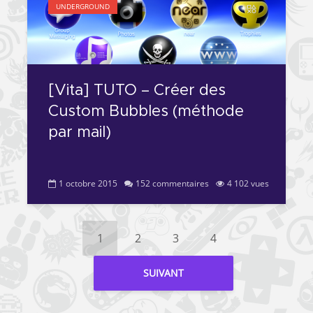
UNDERGROUND
[Vita] TUTO – Créer des
Custom Bubbles (méthode
par mail)
1 octobre 2015
152 commentaires
4 102 vues
1
2
3
4
SUIVANT