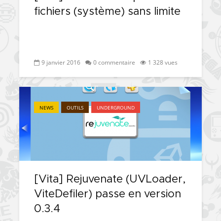
fichiers (système) sans limite
9 janvier 2016
0 commentaire
1 328 vues
NEWS
OUTILS
UNDERGROUND
[Vita] Rejuvenate (UVLoader,
ViteDefiler) passe en version
0.3.4