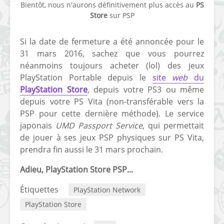
Bientôt, nous n'aurons définitivement plus accès au
PS
Store
sur PSP
Si la date de fermeture a été annoncée pour le
31 mars 2016, sachez que vous pourrez
néanmoins toujours acheter (lol) des jeux
PlayStation Portable depuis le
site
web
du
[Vita] Ouverture de
[Switch] Le
PlayStation Store
, depuis votre PS3 ou même
KyûHEN, le nouveau
commande
depuis votre PS Vita (non-transférable vers la
concours de
nouveaux S
homebrews
SX Lite so
PSP pour cette dernière méthode). Le service
japonais
UMD Passport Service
, qui permettait
[PSP] Débricker une
[Switch] S
de jouer à ses jeux PSP physiques sur PS Vita,
PSP 2000/3000 est
SX Lite : re
prendra fin aussi le 31 mars prochain.
désormais
prévoir ma
possible avec Baryon
de test lan
Adieu, PlayStation Store PSP...
Sweeper !
[3DS]
Étiquettes
PlayStation Network
[PS4] TUTO - Hacker
TUTO - Inst
PlayStation Store
/ Jailbreaker sa PS4
jouer à de
en 6.72
« .CIA » vi