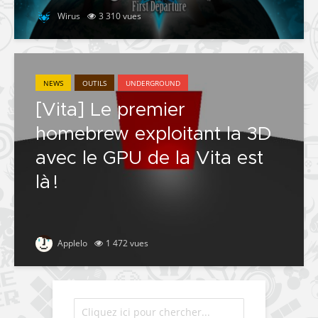
Wirus
3 310 vues
NEWS
OUTILS
UNDERGROUND
[Vita] Le premier
homebrew exploitant la 3D
avec le GPU de la Vita est
là !
Applelo
1 472 vues