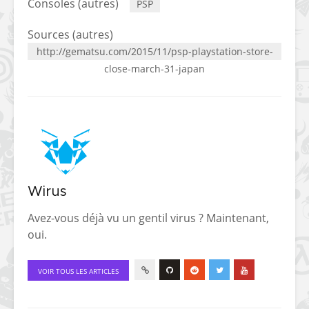
Consoles (autres)
PSP
[PS4] Le point sur le
[PSP] Joye
fameux jailbreak pour
anniversair
Sources (autres)
6.72 / 7.02
qui fête ses
http://gematsu.com/2015/11/psp-playstation-store-
close-march-31-japan
[Vita] La team CBPS
Custom Pro
dévoile dans une
de retour !
vidéo une flopée de
nouveaux projets
Wirus
Avez-vous déjà vu un gentil virus ? Maintenant,
oui.
VOIR TOUS LES ARTICLES