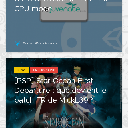
CPU mode
Wirus
2 748 vues
NEWS
UNDERGROUND
[PSP] Star Ocean First
Departure : que devient le
patch FR de MickL39 ?