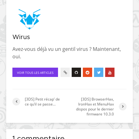
Wirus
Avez-vous déjà vu un gentil virus ? Maintenant,
oui.
VOIR TOUS LES ARTICLES
[3DS] Petit récap’ de
[3DS] BrowserHax,
ce qu’il se passe…
IronHax et MenuHax
dispos pour le dernier
firmware 10.3.0
1 commentaire