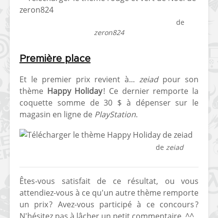
[PS4] Le point sur le
[PSP] Joye
Télécharger le thème rouge et vert de Noël
de
fameux jailbreak pour
anniversair
zeron824
6.72 / 7.02
qui fête ses
[Vita] La team CBPS
Custom Pro
Première place
dévoile dans une
de retour !
vidéo une flopée de
Et le premier prix revient à...
zeiad
pour son
nouveaux projets
thème
Happy Holiday
! Ce dernier remporte la
coquette somme de 30 $ à dépenser sur le
magasin en ligne de
PlayStation
.
Télécharger le thème
Happy Holiday
de
zeiad
Êtes-vous satisfait de ce résultat, ou vous
attendiez-vous à ce qu'un autre thème remporte
un prix ? Avez-vous participé à ce concours ?
N'hésitez pas à lâcher un petit commentaire. ^^