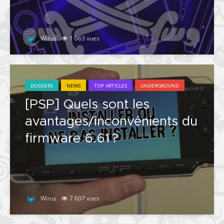
Wirus
1 063 vues
DOSSIERS
NEWS
TOP ARTICLES
UNDERGROUND
[PSP] Quels sont les
avantages/inconvénients du
firmware 6.61 ?
Wirus
7 607 vues