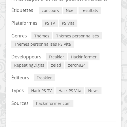
Étiquettes
concours
Noël
résultats
Plateformes
PS TV
PS Vita
Genres
Thèmes
Thèmes personnalisés
Thèmes personnalisés PS Vita
Développeurs
Freakler
Hackinformer
RepeatingDigits
zeiad
zeron824
Éditeurs
Freakler
Types
Hack PS TV
Hack PS Vita
News
Sources
hackinformer.com