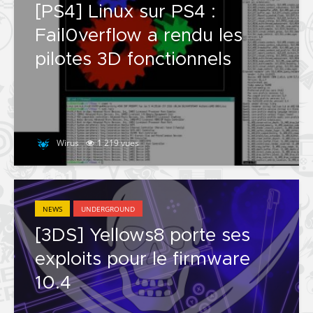
[PS4] Linux sur PS4 :
Fail0verflow a rendu les
pilotes 3D fonctionnels
Wirus
1 219 vues
NEWS
UNDERGROUND
[3DS] Yellows8 porte ses
exploits pour le firmware
10.4