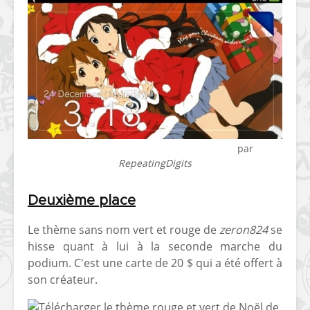
[Vita] Ouverture de
[Switch] Le
KyûHEN, le nouveau
commande
concours de
nouveaux S
Télécharger le thème
K-On! Christmas
par
homebrews
SX Lite so
RepeatingDigits
[PSP] Débricker une
[Switch] S
PSP 2000/3000 est
SX Lite : re
Deuxième place
désormais
prévoir ma
possible avec Baryon
de test lan
Le thème sans nom vert et rouge de
zeron824
se
Sweeper !
hisse quant à lui à la seconde marche du
[3DS]
podium. C'est une carte de 20 $ qui a été offert à
[PS4] TUTO - Hacker
TUTO - Inst
son créateur.
/ Jailbreaker sa PS4
jouer à de
en 6.72
« .CIA » vi