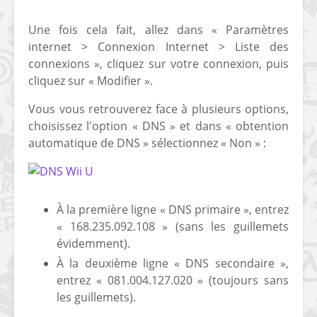
[PS4] Le point sur le
[PSP] Joye
Une fois cela fait, allez dans « Paramètres
fameux jailbreak pour
anniversair
internet > Connexion Internet > Liste des
6.72 / 7.02
qui fête ses
connexions », cliquez sur votre connexion, puis
[Vita] La team CBPS
Custom Pro
cliquez sur « Modifier ».
dévoile dans une
de retour !
vidéo une flopée de
Vous vous retrouverez face à plusieurs options,
nouveaux projets
choisissez l'option « DNS » et dans « obtention
automatique de DNS » sélectionnez « Non » :
À la première ligne « DNS primaire », entrez
« 168.235.092.108 » (sans les guillemets
évidemment).
À la deuxième ligne « DNS secondaire »,
entrez « 081.004.127.020 » (toujours sans
les guillemets).