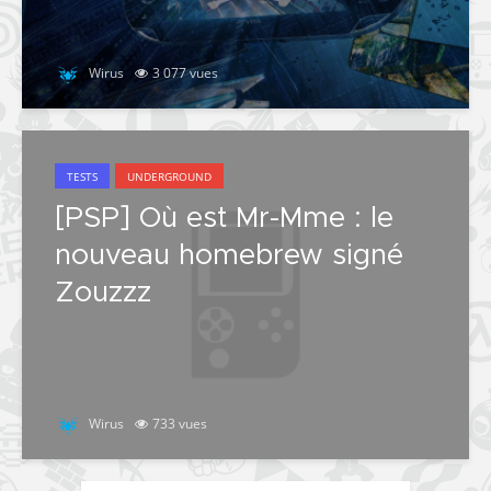
Wirus
3 077 vues
TESTS
UNDERGROUND
[PSP] Où est Mr-Mme : le
nouveau homebrew signé
Zouzzz
Wirus
733 vues