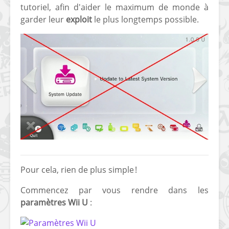
tutoriel, afin d'aider le maximum de monde à
garder leur
exploit
le plus longtemps possible.
[Vita] Ouverture de
[Switch] Le
KyûHEN, le nouveau
commande
concours de
nouveaux S
homebrews
SX Lite so
[PSP] Débricker une
[Switch] S
PSP 2000/3000 est
SX Lite : re
désormais
prévoir ma
possible avec Baryon
de test lan
Pour cela, rien de plus simple !
Sweeper !
Commencez par vous rendre dans les
[3DS]
[PS4] TUTO - Hacker
TUTO - Inst
paramètres Wii U
:
/ Jailbreaker sa PS4
jouer à de
en 6.72
« .CIA » vi