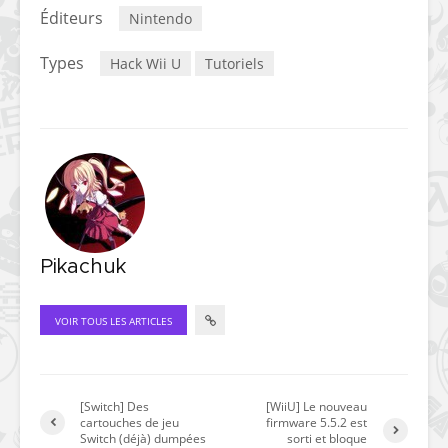
Éditeurs
Nintendo
Types
Hack Wii U
Tutoriels
Pikachuk
VOIR TOUS LES ARTICLES
[Switch] Des
[WiiU] Le nouveau
cartouches de jeu
firmware 5.5.2 est
Switch (déjà) dumpées
sorti et bloque