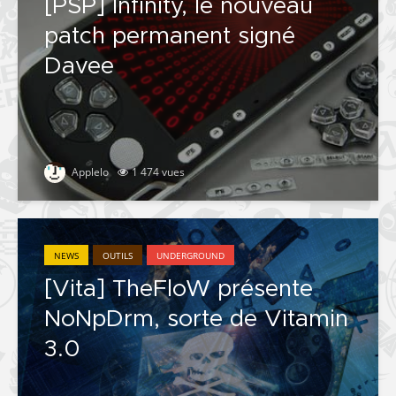
[PSP] Infinity, le nouveau
patch permanent signé
Davee
Applelo
1 474 vues
NEWS
OUTILS
UNDERGROUND
[Vita] TheFloW présente
NoNpDrm, sorte de Vitamin
3.0