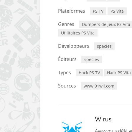
Plateformes
PS TV
PS Vita
Genres
Dumpers de jeux PS Vita
Utilitaires PS Vita
Développeurs
species
Éditeurs
species
Types
Hack PS TV
Hack PS Vita
Sources
www.91wii.com
Wirus
Avez-vous déjà vu