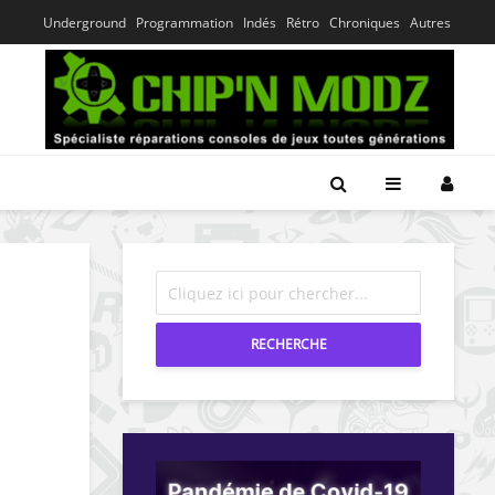
Underground
Programmation
Indés
Rétro
Chroniques
Autres
RECHERCHE