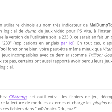
un utilitaire chinois au nom très indicateur de
MaiDumpTo
un logiciel de
dump
de jeux vidéo pour PS Vita, à l'instar
e la version de l'utilitaire soit la 233.0, ce serait en fait un 
it "233" (explications en anglais
par ici
). En tout cas, d'ap
ool
fonctionne bien, voire peut-être même mieux que
Vita
 jeux incompatibles avec ce dernier (comme
Trillion: God
existe pas, certains ont aussi rapporté avoir perdu leurs jeux
ogiciel.
chez
GBAtemp
, cet outil extrait les fichiers de jeu, décry
tre la lecture de modules externes et charge les
plugins
da
s ces fichiers dans "ux0:/mai/<IDduJeu>/".