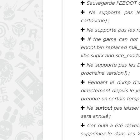
Sauvegarde l'
EBOOT
o
Ne supporte pas l
cartouche) ;
Ne supporte pas les r
If the game can not 
eboot.bin replaced mai_
libc.suprx and sce_modul
Ne supporte pas les DL
prochaine version !) ;
Pendant le
dump
d'un
directement depuis le j
prendre un certain temp
Ne
surtout
pas laisser
sera annulé ;
Cet outil
a été dével
supprimez-le dans les 2