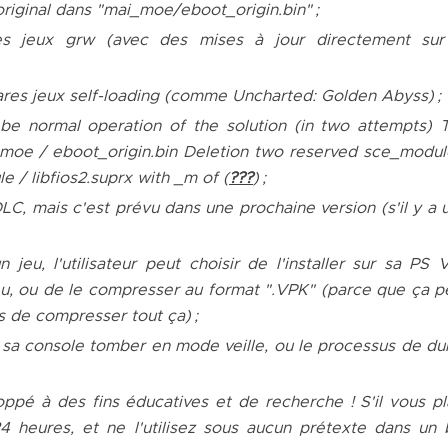
riginal dans "mai_moe/eboot_origin.bin" ;
es jeux
grw
(avec des mises à jour directement sur
ares jeux
self-loading
(comme
Uncharted: Golden Abyss
) ;
be normal operation of the solution (in two attempts) 
moe / eboot_origin.bin Deletion two reserved sce_modul
e / libfios2.suprx with _m of
(
???
) ;
C, mais c'est prévu dans une prochaine version (s'il y a 
 jeu, l'utilisateur peut choisir de l'installer sur sa PS V
eu, ou de le compresser au format ".VPK" (parce que ça p
s de compresser tout ça) ;
 sa console tomber en mode veille, ou le processus de
du
oppé à des fins éducatives
et de recherche
!
S'il vous pl
4 heures, et ne l'utilisez sous aucun prétexte dans un 