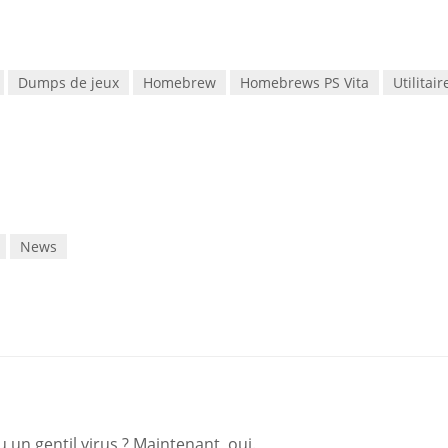
Dumps de jeux
Homebrew
Homebrews PS Vita
Utilitair
News
 un gentil virus ? Maintenant, oui.