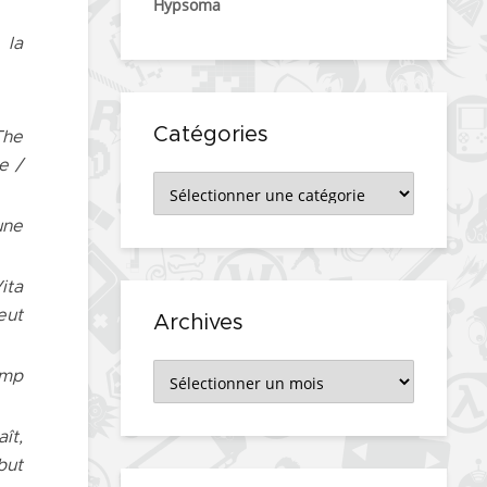
Hypsoma
 la
Catégories
The
e /
Catégories
une
ita
eut
Archives
Archives
mp
aît,
but