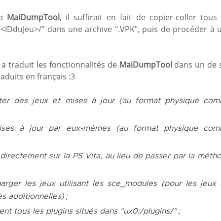
ia
MaiDumpTool
, il suffirait en fait de copier-coller tous 
/<IDduJeu>/" dans une archive ".VPK", puis de procéder à 
 a traduit les fonctionnalités de
MaiDumpTool
dans un de 
raduits en français :3
ter des jeux et mises à jour (au format physique co
ises à jour par eux-mêmes (au format physique co
 directement sur la PS Vita, au lieu de passer par la méth
rger les jeux utilisant les
sce_modules
(pour les jeux 
s additionnelles) ;
nt tous les
plugins
situés dans "ux0:/plugins/" ;