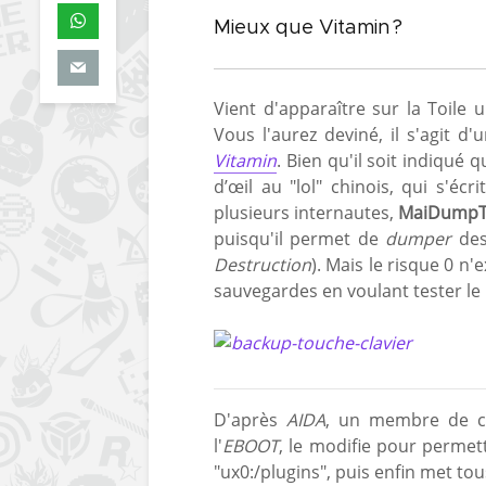
Mieux que Vitamin ?
Vient d'apparaître sur la Toile 
Vous l'aurez deviné, il s'agit d'
Vitamin
. Bien qu'il soit indiqué qu
d’œil au "lol" chinois, qui s'écr
plusieurs internautes,
MaiDumpT
puisqu'il permet de
dumper
des
Destruction
). Mais le risque 0 n'
sauvegardes en voulant tester le l
D'après
AIDA
, un membre de 
l'
EBOOT
, le modifie pour permet
"ux0:/plugins", puis enfin met tou