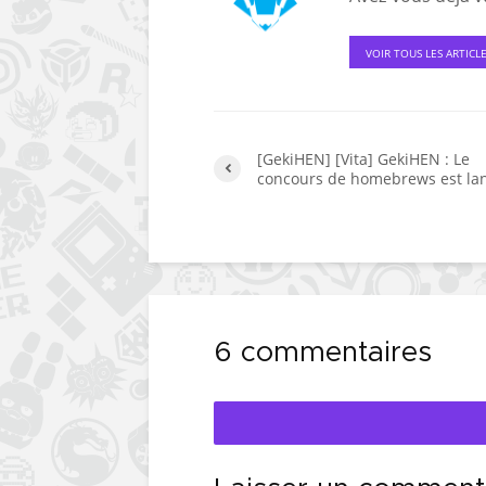
VOIR TOUS LES ARTICL
[GekiHEN] [Vita] GekiHEN : Le
concours de homebrews est la
6 commentaires