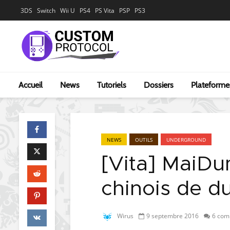
3DS
Switch
Wii U
PS4
PS Vita
PSP
PS3
Accueil
News
Tutoriels
Dossiers
Plateforme
NEWS
OUTILS
UNDERGROUND
[Vita] MaiDum
chinois de d
Wirus
9 septembre 2016
6 com