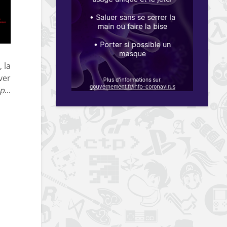
 la
ver
p
...