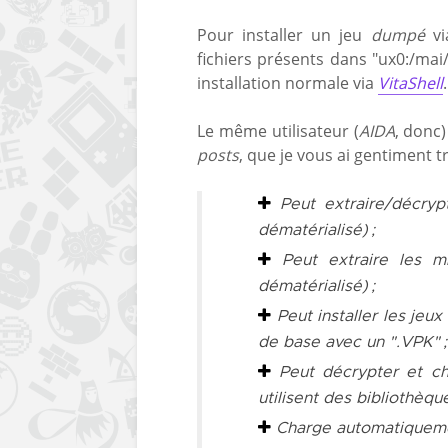
Pour installer un jeu
dumpé
v
fichiers présents dans "ux0:/mai
installation normale via
VitaShell
.
Le même utilisateur (
AIDA
, donc)
posts
, que je vous ai gentiment t
Peut extraire/décryp
dématérialisé) ;
Peut extraire les m
dématérialisé) ;
Peut installer les jeux
de base avec un ".VPK" ;
Peut décrypter et cha
utilisent des bibliothèque
Charge automatiqueme