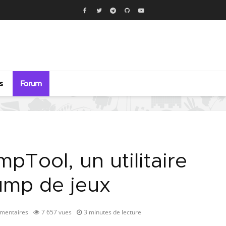
s
Forum
pTool, un utilitaire
ump de jeux
mentaires
7 657 vues
3 minutes de lecture