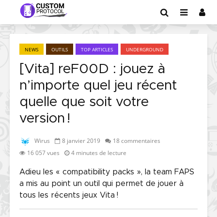
NEWS
OUTILS
TOP ARTICLES
UNDERGROUND
[Vita] reF00D : jouez à
n’importe quel jeu récent
quelle que soit votre
version !
Wirus
8 janvier 2019
18 commentaires
16 057 vues
4 minutes de lecture
Adieu les « compatibility packs », la team FAPS
a mis au point un outil qui permet de jouer à
tous les récents jeux Vita !