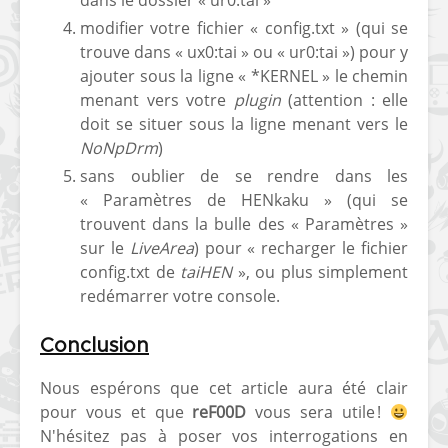
dans le dossier « ur0:tai »
modifier votre fichier « config.txt » (qui se
trouve dans « ux0:tai » ou « ur0:tai ») pour y
ajouter sous la ligne « *KERNEL » le chemin
menant vers votre
plugin
(attention : elle
doit se situer sous la ligne menant vers le
NoNpDrm
)
sans oublier de se rendre dans les
« Paramètres de HENkaku » (qui se
trouvent dans la bulle des « Paramètres »
sur le
LiveArea
) pour « recharger le fichier
config.txt de
taiHEN
», ou plus simplement
redémarrer votre console.
Conclusion
Nous espérons que cet article aura été clair
pour vous et que
reF00D
vous sera utile !
N'hésitez pas à poser vos interrogations en