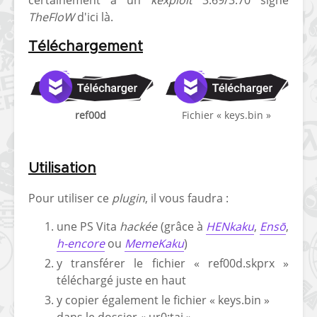
TheFloW
d'ici là.
Téléchargement
ref00d
Fichier « keys.bin »
Lien miroir
Lien miroir
Utilisation
Pour utiliser ce
plugin
, il vous faudra :
une PS Vita
hackée
(grâce à
HENkaku
,
Ensō
,
h-encore
ou
MemeKaku
)
y transférer le fichier « ref00d.skprx »
téléchargé juste en haut
y copier également le fichier « keys.bin »