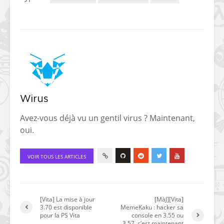
Wirus
Avez-vous déjà vu un gentil virus ? Maintenant,
oui.
VOIR TOUS LES ARTICLES
[Vita] La mise à jour
[MàJ][Vita]
3.70 est disponible
MemeKaku : hacker sa
pour la PS Vita
console en 3.55 ou
3.57, c’est maintenant