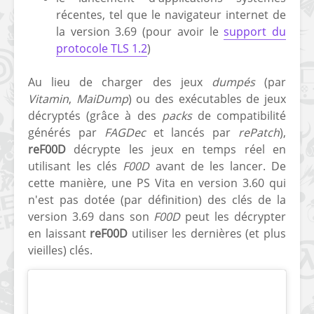
récentes, tel que le navigateur internet de
[PS4] Le point sur le
[PSP] Joye
la version 3.69 (pour avoir le
support du
fameux jailbreak pour
anniversair
protocole TLS 1.2
)
6.72 / 7.02
qui fête ses
[Vita] La team CBPS
Custom Pro
Au lieu de charger des jeux
dumpés
(par
dévoile dans une
de retour !
Vitamin
,
MaiDump
) ou des exécutables de jeux
vidéo une flopée de
décryptés (grâce à des
packs
de compatibilité
nouveaux projets
générés par
FAGDec
et lancés par
rePatch
),
reF00D
décrypte les jeux en temps réel en
utilisant les clés
F00D
avant de les lancer. De
cette manière, une PS Vita en version 3.60 qui
n'est pas dotée (par définition) des clés de la
version 3.69 dans son
F00D
peut les décrypter
en laissant
reF00D
utiliser les dernières (et plus
vieilles) clés.