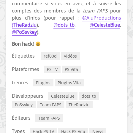
commentaire si vous en avez, et à suivre les
comptes des membres de la
team FAPS
pour
plus d'infos (pour rappel :
@AluProductions
(
TheRadziu
),
@
dots_tb
,
@
CelesteBlue
,
@
PoSsvkey
).
Bon hack
!
Étiquettes
ref00d
Vidéos
Plateformes
PS TV
PS Vita
Genres
Plugins
Plugins Vita
Développeurs
CelesteBlue
dots_tb
PoSsvkey
Team FAPS
TheRadziu
Éditeurs
Team FAPS
Types
Hack PS TV
Hack PS Vita
News