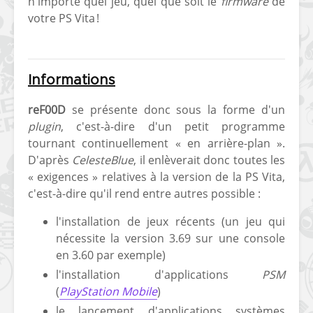
n'importe quel jeu, quel que soit le
firmware
de
votre PS Vita !
Informations
reF00D
se présente donc sous la forme d'un
[Vita] Ouverture de
[Switch] Le
plugin
, c'est-à-dire d'un petit programme
KyûHEN, le nouveau
commande
tournant continuellement « en arrière-plan ».
concours de
nouveaux S
homebrews
SX Lite so
D'après
CelesteBlue
, il enlèverait donc toutes les
« exigences » relatives à la version de la PS Vita,
[PSP] Débricker une
[Switch] S
c'est-à-dire qu'il rend entre autres possible :
PSP 2000/3000 est
SX Lite : re
désormais
prévoir ma
l'installation de jeux récents (un jeu qui
possible avec Baryon
de test lan
nécessite la version 3.69 sur une console
Sweeper !
en 3.60 par exemple)
[3DS]
l'installation d'applications
PSM
[PS4] TUTO - Hacker
TUTO - Inst
/ Jailbreaker sa PS4
jouer à de
(
PlayStation Mobile
)
en 6.72
« .CIA » vi
le lancement d'applications systèmes