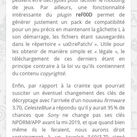
de jeux. Par ailleurs, une fonctionnalité
intéressante du
plugin
reF00D
permet de
générer justement un pack de compatibilité
pour un jeu précis en maintenant la gâchette L à
son démarrage, les fichiers étant sauvegardés
dans le répertoire « ux0:rePatch/ ». Utile pour
les obtenir de manière simple et « légale », le
téléchargement de ces derniers étant en
principe contraire à la loi vu qu'ils contiennent
du contenu
copyrighté
.
Enfin, par rapport à la crainte que pourrait
susciter un éventuel changement des clés de
décryptage avec l'arrivée d'un nouveau
firmware
3.70,
CelesteBlue
a répondu qu'il y aurait 95 % de
chances que
Sony
ne change pas ses clés
NPDRM/APP avant la mi-2019, et que quand bien
même ils le feraient, nous aurons droit
certainement à un
kexploit
3.69/3.70 signé