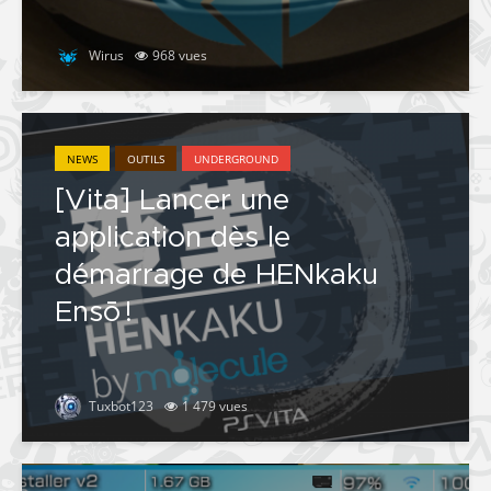
Wirus
968 vues
NEWS
OUTILS
UNDERGROUND
[Vita] Lancer une
application dès le
démarrage de HENkaku
Ensō !
Tuxbot123
1 479 vues