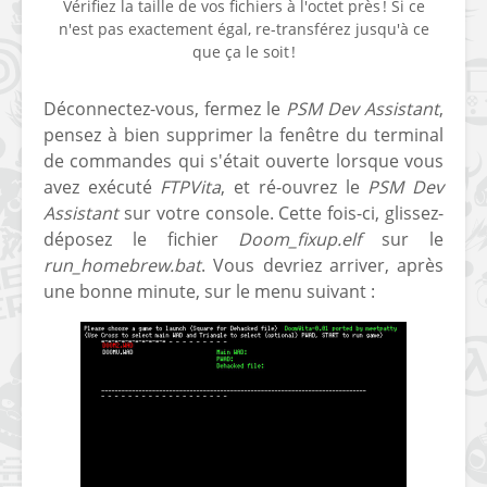
Vérifiez la taille de vos fichiers à l'octet près ! Si ce
n'est pas exactement égal, re-transférez jusqu'à ce
que ça le soit !
Déconnectez-vous, fermez le
PSM Dev Assistant
,
pensez à bien supprimer la fenêtre du terminal
de commandes qui s'était ouverte lorsque vous
avez exécuté
FTPVita
, et ré-ouvrez le
PSM Dev
Assistant
sur votre console. Cette fois-ci, glissez-
déposez le fichier
Doom_fixup.elf
sur le
run_homebrew.bat
. Vous devriez arriver, après
une bonne minute, sur le menu suivant :