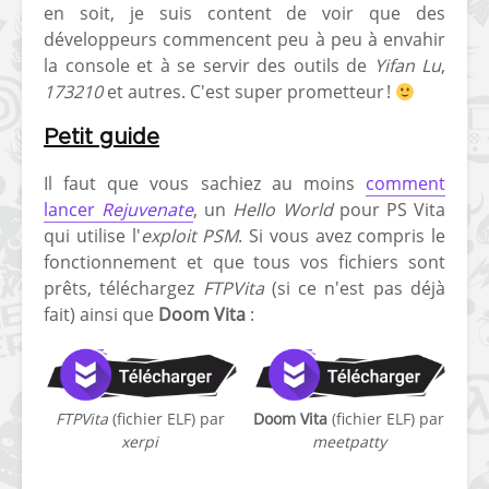
en soit, je suis content de voir que des
[PS4] Le point sur le
[PSP] Joye
développeurs commencent peu à peu à envahir
fameux jailbreak pour
anniversair
la console et à se servir des outils de
Yifan Lu
,
6.72 / 7.02
qui fête ses
173210
et autres. C'est super prometteur !
[Vita] La team CBPS
Custom Pro
Petit guide
dévoile dans une
de retour !
vidéo une flopée de
Il faut que vous sachiez au moins
comment
nouveaux projets
lancer
Rejuvenate
, un
Hello World
pour PS Vita
qui utilise l'
exploit PSM
. Si vous avez compris le
fonctionnement et que tous vos fichiers sont
prêts, téléchargez
FTPVita
(si ce n'est pas déjà
fait) ainsi que
Doom Vita
:
FTPVita
(fichier ELF) par
Doom Vita
(fichier ELF) par
xerpi
meetpatty