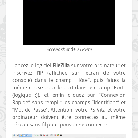
Screenshot
de
FTPVita
Lancez le logiciel
FileZilla
sur votre ordinateur et
inscrivez l’IP (affichée sur l’écran de votre
console) dans le champ “Hôte”, puis faites la
même chose pour le port dans le champ “Port”
(logique :)), et enfin cliquez sur “Connexion
Rapide” sans remplir les champs “Identifiant” et
“Mot de Passe”. Attention, votre PS Vita et votre
ordinateur doivent être connectés au même
réseau sans-fil pour pouvoir se connecter.