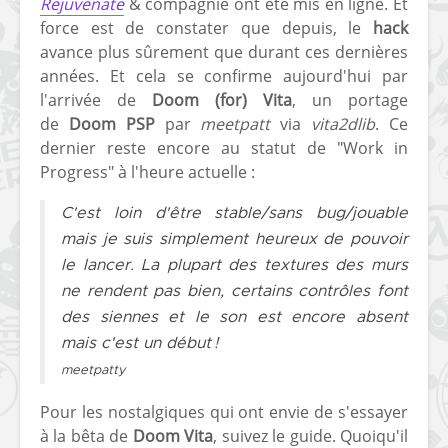
Rejuvenate
& compagnie ont été mis en ligne. Et
force est de constater que depuis, le
hack
avance plus sûrement que durant ces dernières
années. Et cela se confirme aujourd'hui par
l'arrivée de
Doom (for) Vita
, un portage
de
Doom PSP
par
meetpatt
via
vita2dlib
. Ce
dernier reste encore au statut de "Work in
[Vita] Ouverture de
[Switch] Le
Progress" à l'heure actuelle :
KyûHEN, le nouveau
commande
concours de
nouveaux S
C'est loin d'être stable/sans bug/jouable
homebrews
SX Lite so
mais je suis simplement heureux de pouvoir
[PSP] Débricker une
[Switch] S
le lancer. La plupart des textures des murs
PSP 2000/3000 est
SX Lite : re
ne rendent pas bien, certains contrôles font
désormais
prévoir ma
des siennes et le son est encore absent
possible avec Baryon
de test lan
mais c'est un début !
Sweeper !
[3DS]
meetpatty
[PS4] TUTO - Hacker
TUTO - Inst
Pour les nostalgiques qui ont envie de s'essayer
/ Jailbreaker sa PS4
jouer à de
en 6.72
« .CIA » vi
à la bêta de
Doom Vita
, suivez le guide. Quoiqu'il