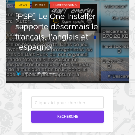
NEWS
OUTILS
UNDERGROUND
[PSP] Le One Installer
supporte désormais le
français, l’anglais et
l’espagnol
Wirus
989 vues
RECHERCHE