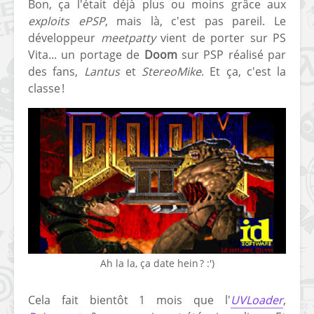
Bon, ça l'était déjà plus ou moins grâce aux
exploits ePSP
, mais là, c'est pas pareil. Le
développeur
meetpatty
vient de porter sur PS
Vita... un portage de
Doom
sur PSP réalisé par
des fans,
Lantus
et
StereoMike
. Et ça, c'est la
classe !
Ah la la, ça date hein ? :')
Cela fait bientôt 1 mois que l'
UVLoader
,