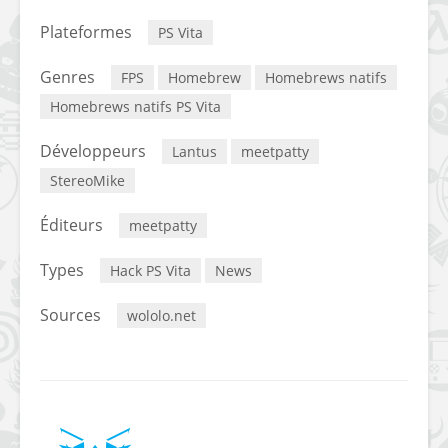
Plateformes
PS Vita
Genres
FPS
Homebrew
Homebrews natifs
Homebrews natifs PS Vita
Développeurs
Lantus
meetpatty
StereoMike
Éditeurs
meetpatty
Types
Hack PS Vita
News
Sources
wololo.net