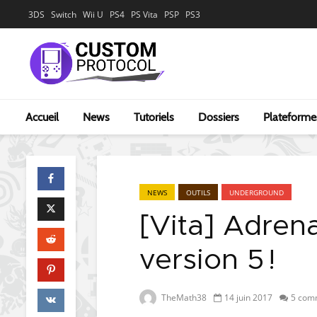
3DS
Switch
Wii U
PS4
PS Vita
PSP
PS3
Accueil
News
Tutoriels
Dossiers
Plateforme
NEWS
OUTILS
UNDERGROUND
[Vita] Adrena
version 5 !
TheMath38
14 juin 2017
5 com