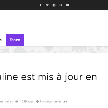
s
Forum
line est mis à jour en
mentaires
1 529 vues
1 minutes de lecture