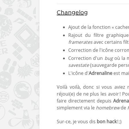
Changelog
Ajout de la fonction « cacher
Rajout du filtre graphiqu
framerates
avec certains fil
Correction de l'icône corro
Correction d'un
bug
où la 
savestate
(sauvegarde perso
L'icône d'
Adrenaline
est mai
Voilà voilà, donc si vous aviez
réjoui(e) de ne plus les avoir ! P
faire directement depuis
Adrena
simplement via le
homebrew
de
Sur-ce, je vous dis
bon hack
! ;)