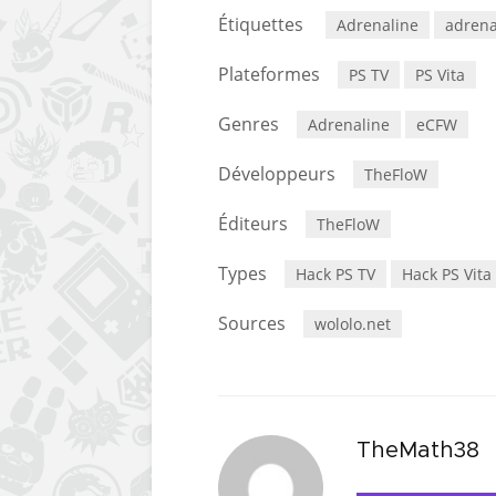
Étiquettes
Adrenaline
adrena
Plateformes
PS TV
PS Vita
Genres
Adrenaline
eCFW
Développeurs
TheFloW
Éditeurs
TheFloW
Types
Hack PS TV
Hack PS Vita
Sources
wololo.net
TheMath38