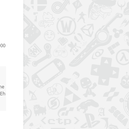
000
ine
 Eh