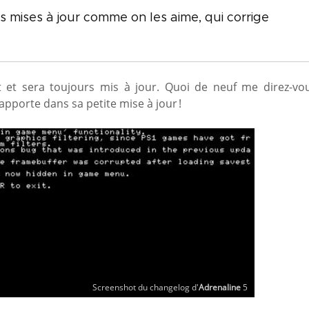
 mises à jour comme on les aime, qui corrige
 et sera toujours mis à jour. Quoi de neuf me direz-vou
pporte dans sa petite mise à jour !
Screenshot du changelog d'
Adrenaline
5