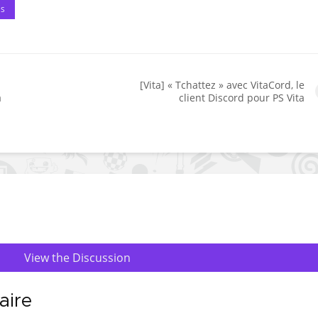
ES
[Vita] « Tchattez » avec VitaCord, le
a
client Discord pour PS Vita
View the Discussion
aire