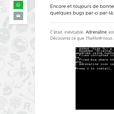
Encore et toujours de bonnes
quelques bugs par-ci par-là.
C'était inévitable,
Adrenaline
est
Découvrez ce que
TheFloW
nous a