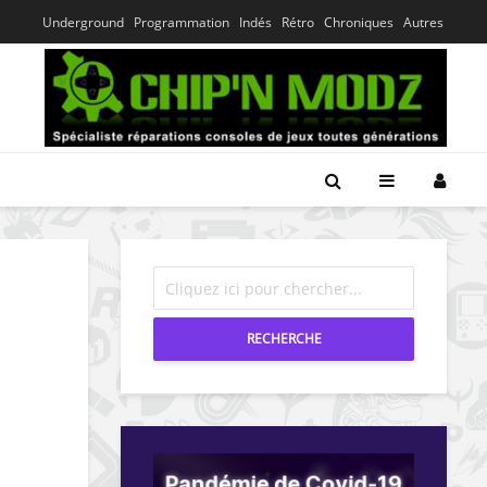
Underground
Programmation
Indés
Rétro
Chroniques
Autres
RECHERCHE