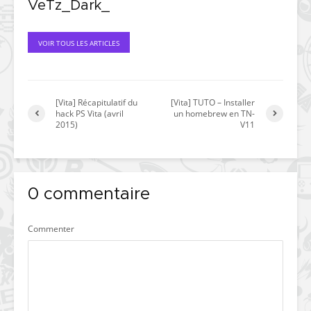
VeTz_Dark_
VOIR TOUS LES ARTICLES
[Vita] Récapitulatif du
[Vita] TUTO – Installer
hack PS Vita (avril
un homebrew en TN-
2015)
V11
0 commentaire
Commenter