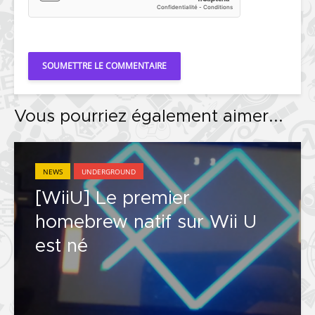
Vous pourriez également aimer...
NEWS
UNDERGROUND
[WiiU] Le premier
homebrew natif sur Wii U
est né