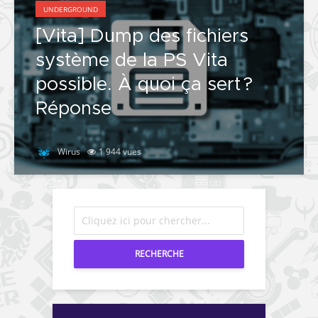
UNDERGROUND
[Vita] Dump des fichiers
système de la PS Vita
possible. À quoi ça sert ?
Réponse
Wirus
1 944 vues
RECHERCHE