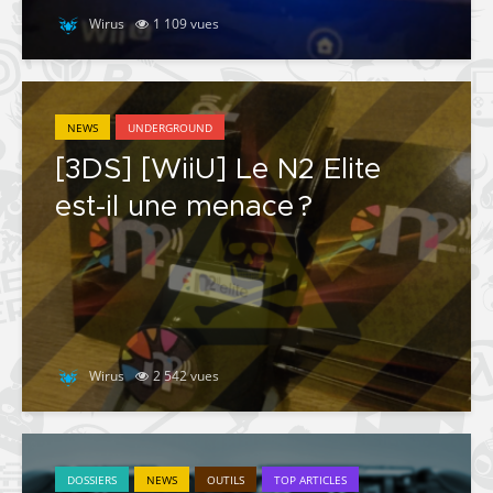
Wirus
1 109 vues
NEWS
UNDERGROUND
[3DS] [WiiU] Le N2 Elite
est-il une menace ?
Wirus
2 542 vues
DOSSIERS
NEWS
OUTILS
TOP ARTICLES