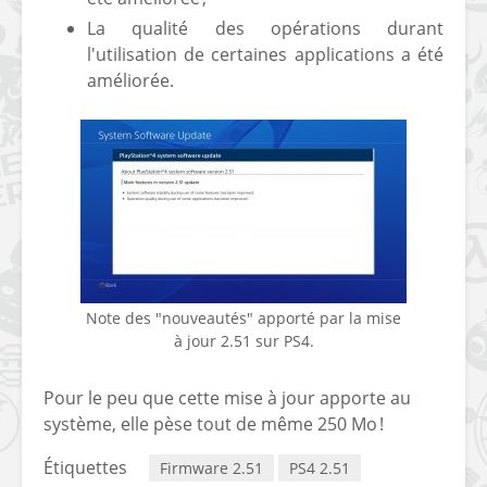
La qualité des opérations durant
l'utilisation de certaines applications a été
améliorée.
[Vita] Ouverture de
[Switch] Le
KyûHEN, le nouveau
commande
concours de
nouveaux S
homebrews
SX Lite so
[PSP] Débricker une
[Switch] S
PSP 2000/3000 est
SX Lite : re
Note des "nouveautés" apporté par la mise
désormais
prévoir ma
à jour 2.51 sur PS4.
possible avec Baryon
de test lan
Sweeper !
Pour le peu que cette mise à jour apporte au
[3DS]
système, elle pèse tout de même 250 Mo !
[PS4] TUTO - Hacker
TUTO - Inst
/ Jailbreaker sa PS4
jouer à de
Étiquettes
Firmware 2.51
PS4 2.51
en 6.72
« .CIA » vi