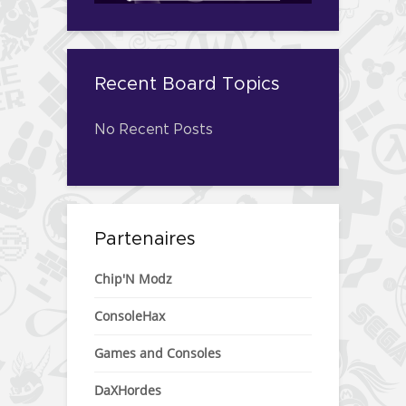
Recent Board Topics
No Recent Posts
Partenaires
Chip'N Modz
ConsoleHax
Games and Consoles
DaXHordes