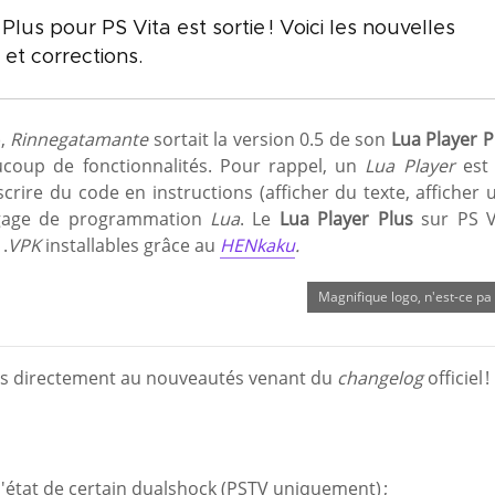
Plus pour PS Vita est sortie ! Voici les nouvelles
 et corrections.
),
Rinnegatamante
sortait la version 0.5 de son
Lua Player P
ucoup de fonctionnalités. Pour rappel, un
Lua Player
est
crire du code en instructions (afficher du texte, afficher 
ngage de programmation
Lua
. Le
Lua Player Plus
sur PS V
.
VPK
installables grâce au
HENkaku
.
Magnifique logo, n'est-ce pa 
ns directement au nouveautés venant du
changelog
officiel !
'état de certain dualshock (PSTV uniquement) ;