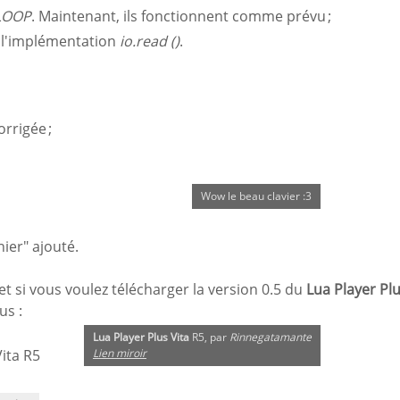
LOOP
. Maintenant, ils fonctionnent comme prévu ;
s l'implémentation
io.read ()
.
rrigée ;
Wow le beau clavier :3
ier" ajouté.
 et si vous voulez télécharger la version 0.5 du
Lua Player Pl
us :
Lua Player Plus Vita
R5, par
Rinnegatamante
Lien miroir