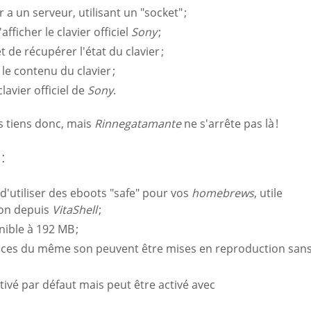
 a un serveur, utilisant un "socket" ;
fficher le clavier officiel
Sony
;
 de récupérer l'état du clavier ;
le contenu du clavier ;
clavier officiel de
Sony
.
s tiens donc, mais
Rinnegatamante
ne s'arrête pas là !
:
'utiliser des eboots "safe" pour vos
homebrews
, utile
ion depuis
VitaShell
;
ible à 192 MB ;
nces du même son peuvent être mises en reproduction san
tivé par défaut mais peut être activé avec