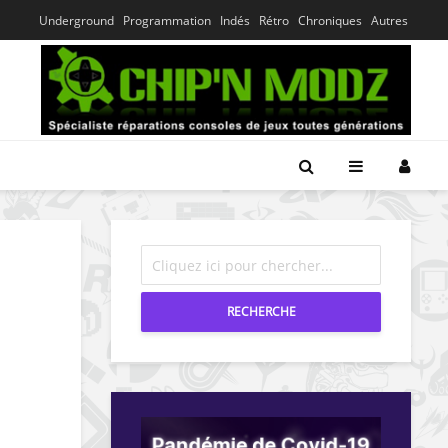
Underground
Programmation
Indés
Rétro
Chroniques
Autres
RECHERCHE