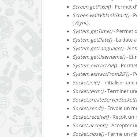
Screen.getPixel()
- Permet d'
Screen.waitVblankStart()
- P
(
vSync
) ;
System.getTime()
- Permet d
System.getDate()
- La date au
System.getLanguage()
- Ains
System.getUsername()
- Et 
System.extractZIP()
- Permet 
System.extractFromZIP()
- P
Socket.init()
- Initialiser une
Socket.term()
- Terminer une
Socket.createServerSocket()
Socket.send()
- Envoie un me
Socket.receive()
- Reçoit un 
Socket.accept()
- Accepter u
Socket.close()
- Ferme un ré