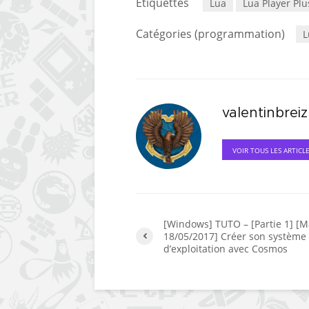
Étiquettes
Lua
Lua Player Plu
Catégories (programmation)
L
valentinbreiz
VOIR TOUS LES ARTICL
[Windows] TUTO – [Partie 1] [Mà
18/05/2017] Créer son système
d’exploitation avec Cosmos