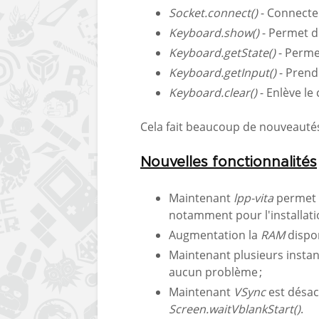
Socket.connect()
- Connecter
Keyboard.show()
- Permet d'a
Keyboard.getState()
- Permet
Keyboard.getInput()
- Prend 
Keyboard.clear()
- Enlève le 
Cela fait beaucoup de nouveauté
Nouvelles fonctionnalités
Maintenant
lpp-vita
permet d
notamment pour l'installat
Augmentation la
RAM
dispon
Maintenant plusieurs insta
aucun problème ;
Maintenant
VSync
est désac
Screen.waitVblankStart()
.