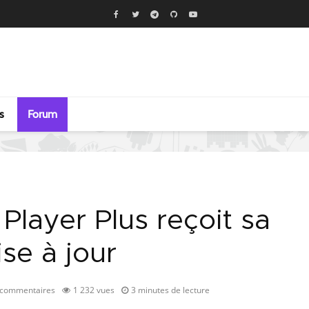
s
Forum
 Player Plus reçoit sa
se à jour
 commentaires
1 232 vues
3 minutes de lecture