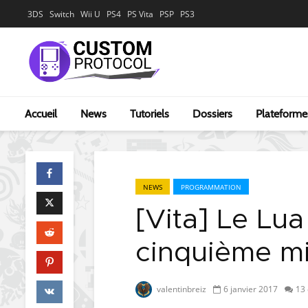
3DS
Switch
Wii U
PS4
PS Vita
PSP
PS3
Accueil
News
Tutoriels
Dossiers
Plateforme
NEWS
PROGRAMMATION
[Vita] Le Lua
cinquième mi
valentinbreiz
6 janvier 2017
13