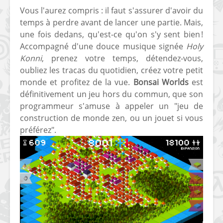
Vous l'aurez compris : il faut s'assurer d'avoir du
[PS4] Le point sur le
[PSP] Joye
temps à perdre avant de lancer une partie. Mais,
fameux jailbreak pour
anniversair
une fois dedans, qu'est-ce qu'on s'y sent bien !
6.72 / 7.02
qui fête ses
Accompagné d'une douce musique signée
Holy
[Vita] La team CBPS
Custom Pro
Konni
, prenez votre temps, détendez-vous,
dévoile dans une
de retour !
oubliez les tracas du quotidien, créez votre petit
vidéo une flopée de
monde et profitez de la vue.
Bonsai Worlds
est
nouveaux projets
définitivement un jeu hors du commun, que son
programmeur s'amuse à appeler un "jeu de
construction de monde zen, ou un jouet si vous
préférez".