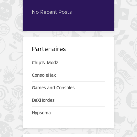
No Recent Posts
Partenaires
Chip'N Modz
ConsoleHax
Games and Consoles
DaXHordes
Hypsoma