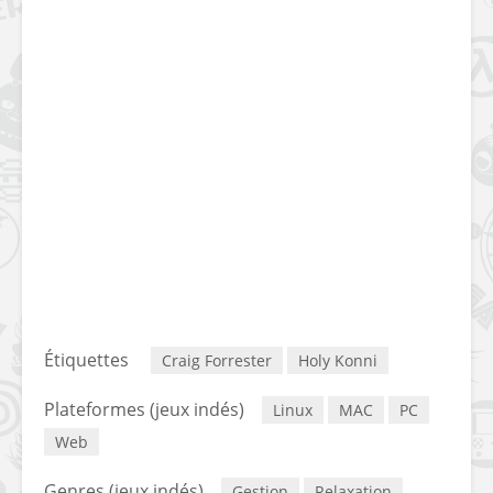
Étiquettes
Craig Forrester
Holy Konni
Plateformes (jeux indés)
Linux
MAC
PC
Web
Genres (jeux indés)
Gestion
Relaxation