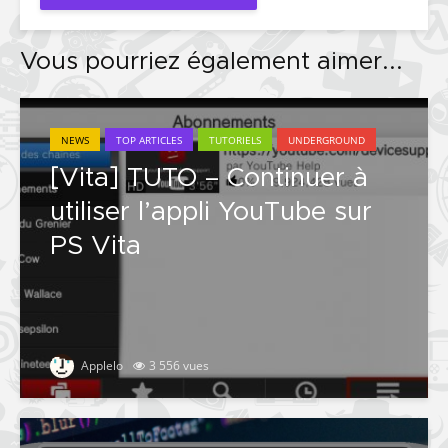
Vous pourriez également aimer...
NEWS
TOP ARTICLES
TUTORIELS
UNDERGROUND
[Vita] TUTO – Continuer à
utiliser l’appli YouTube sur
PS Vita
Applelo
3 556 vues