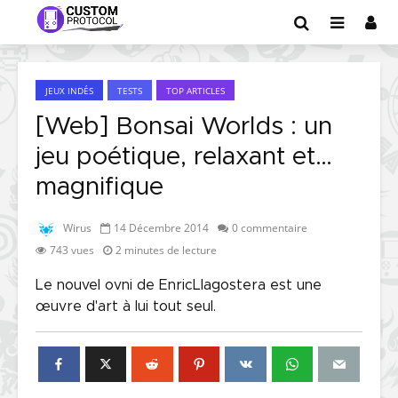
JEUX INDÉS
TESTS
TOP ARTICLES
[Web] Bonsai Worlds : un
jeu poétique, relaxant et…
magnifique
Wirus
14 Décembre 2014
0 commentaire
743 vues
2 minutes de lecture
Le nouvel ovni de EnricLlagostera est une
œuvre d'art à lui tout seul.