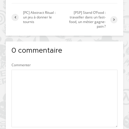
[PC] Abstract Ritual :
[PSP] Stand O’Food :
un jeu à donner le
travailler dans un fast-
tournis
food, un métier gagne-
pain ?
0 commentaire
Commenter