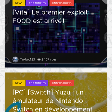
NEWS
TOP ARTICLES
UNDERGROUND
[Vita] Le premier exploit
F00D est arrivé !
Tuxbot123
2 167 vues
NEWS
TOP ARTICLES
UNDERGROUND
[PC] [Switch] Yuzu : un
émulateur de Nintendo
Switch en développement