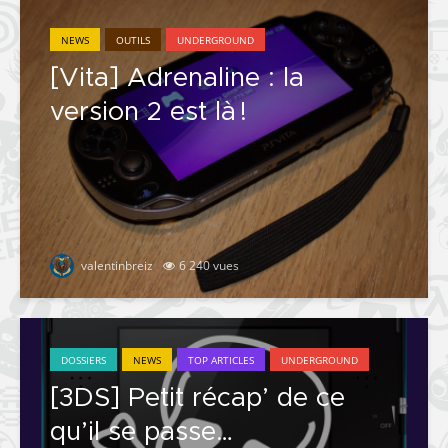
NEWS
OUTILS
UNDERGROUND
[Vita] Adrenaline : la
version 2 est là !
valentinbreiz
6 240 vues
DOSSIERS
NEWS
TOP ARTICLES
UNDERGROUND
[3DS] Petit récap’ de ce
qu’il se passe…