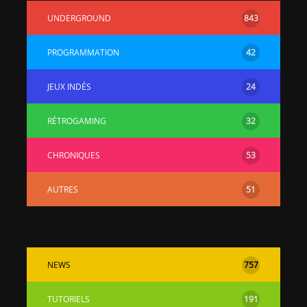
UNDERGROUND
843
PROGRAMMATION
42
JEUX INDÉS
24
RÉTROGAMING
32
CHRONIQUES
53
AUTRES
51
NEWS
757
TUTORIELS
191