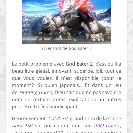
Screnshot de God Eater 2
[Vita] Ouverture de
[Switch] Le
KyûHEN, le nouveau
commande
concours de
nouveaux S
Le petit problème avec
God Eater 2
, c'est qu'il a
homebrews
SX Lite so
beau être génial, innovant, superbe, joli, tout ce
que vous voulez, il n'est disponible (pour le
[PSP] Débricker une
[Switch] S
moment ? :S) qu'en japonais... Et dans un jeu
PSP 2000/3000 est
SX Lite : re
désormais
prévoir ma
de
Hunting-Game
, Dieu sait que ne pas savoir le
possible avec Baryon
de test lan
nom de certains items, explications ou autres
Sweeper !
peut être trèèès handicapant.
[3DS]
[PS4] TUTO - Hacker
TUTO - Inst
Heureusement,
Coldbird
, grand nom de la scène
/ Jailbreaker sa PS4
jouer à de
hack
PSP surtout connu pour son
PRO Online
,
en 6.72
« .CIA » vi
ainsi que
noname120
, programmeur confirmé