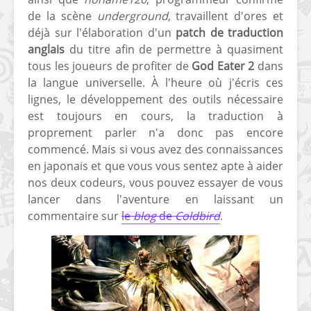
de la scène
underground
, travaillent d'ores et
[PS4] Le point sur le
[PSP] Joye
déjà sur l'élaboration d'un
patch de traduction
fameux jailbreak pour
anniversair
6.72 / 7.02
qui fête ses
anglais
du titre afin de permettre à quasiment
tous les joueurs de profiter de
God Eater 2
dans
[Vita] La team CBPS
Custom Pro
la langue universelle. À l'heure où j'écris ces
dévoile dans une
de retour !
lignes, le développement des outils nécessaire
vidéo une flopée de
est toujours en cours, la traduction à
nouveaux projets
proprement parler n'a donc pas encore
commencé. Mais si vous avez des connaissances
en japonais et que vous vous sentez apte à aider
nos deux codeurs, vous pouvez essayer de vous
lancer dans l'aventure en laissant un
commentaire sur
le
blog
de
Coldbird
.