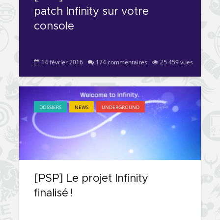
patch Infinity sur votre
console
14 février 2016
174 commentaires
25 459 vues
DOSSIERS
NEWS
UNDERGROUND
[PSP] Le projet Infinity
finalisé !