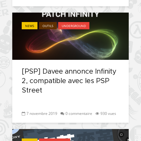
NEWS
OUTILS
UNDERGROUND
[PSP] Davee annonce Infinity
2, compatible avec les PSP
Street
7 novembre 2019
0 commentaire
930 vues