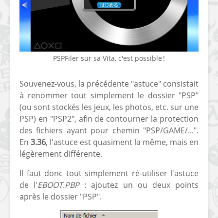
PSPFiler sur sa Vita, c'est possible !
[Vita] Ouverture de
[Switch] Le
Souvenez-vous, la précédente "astuce" consistait
KyûHEN, le nouveau
commande
à renommer tout simplement le dossier "PSP"
concours de
nouveaux S
(ou sont stockés les jeux, les photos, etc. sur une
homebrews
SX Lite so
PSP) en "PSP2", afin de contourner la protection
[PSP] Débricker une
[Switch] S
des fichiers ayant pour chemin "PSP/GAME/...".
PSP 2000/3000 est
SX Lite : re
En
3.36
, l'astuce est quasiment la même, mais en
désormais
prévoir ma
légèrement différente.
possible avec Baryon
de test lan
Sweeper !
Il faut donc tout simplement ré-utiliser l'astuce
[3DS]
de l'
EBOOT.PBP
: ajoutez un ou deux points
[PS4] TUTO - Hacker
TUTO - Inst
après le dossier "PSP".
/ Jailbreaker sa PS4
jouer à de
en 6.72
« .CIA » vi