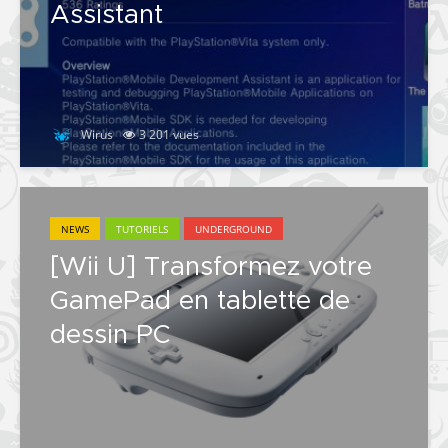
Assistant
Wirus
3 201 vues
NEWS
TUTORIELS
UNDERGROUND
[Wii U] Transformez votre
GamePad en tablette de
dessin PC