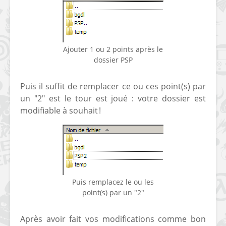
[PS4] Le point sur le
[PSP] Joye
fameux jailbreak pour
anniversair
6.72 / 7.02
qui fête ses
Ajouter 1 ou 2 points après le
[Vita] La team CBPS
Custom Pro
dossier PSP
dévoile dans une
de retour !
vidéo une flopée de
Puis il suffit de remplacer ce ou ces point(s) par
nouveaux projets
un "2" est le tour est joué : votre dossier est
modifiable à souhait !
Puis remplacez le ou les
point(s) par un "2"
Après avoir fait vos modifications comme bon