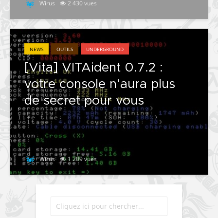
Wirus
2 430 vues
NEWS
OUTILS
UNDERGROUND
[Vita] VITAident 0.7.2 :
votre console n’aura plus
de secret pour vous
Wirus
1 209 vues