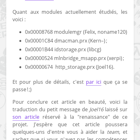
Quant aux modules actuellement étudiés, les
voici :
0x00008768 modulemgr (Felix, noname120)
0x00001C84 dmacman.prx (Kern–) ;
0x00001B44 idstorage.prx (libcg)
0x00000524 mlnbridge_msapp.prx (xerpi) ;
0x00000674 http_storage.prx (Joel16).
Et pour plus de détails, c'est
par ici
que ça se
passe ! ;)
Pour conclure cet article en beauté, voici la
traduction du petit message de
Joel16
laissé sur
son article
réservé à la "renaissance" de ce
projet. J'espère que cet article poussera
quelques-uns d'entre vous à aider la
team
, et
sachez que si vous n'avez pas les compétences