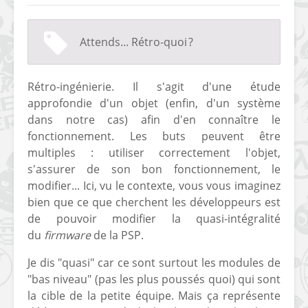
Attends... Rétro-quoi ?
Rétro-ingénierie. Il s'agit d'une étude
approfondie d'un objet (enfin, d'un système
[Vita] Ouverture de
[Switch] Le
dans notre cas) afin d'en connaître le
KyûHEN, le nouveau
commande
fonctionnement. Les buts peuvent être
concours de
nouveaux S
multiples : utiliser correctement l'objet,
homebrews
SX Lite so
s'assurer de son bon fonctionnement, le
[PSP] Débricker une
[Switch] S
modifier... Ici, vu le contexte, vous vous imaginez
PSP 2000/3000 est
SX Lite : re
bien que ce que cherchent les développeurs est
désormais
prévoir ma
de pouvoir modifier la quasi-intégralité
possible avec Baryon
de test lan
du
firmware
de la PSP.
Sweeper !
[3DS]
Je dis "quasi" car ce sont surtout les modules de
[PS4] TUTO - Hacker
TUTO - Inst
"bas niveau" (pas les plus poussés quoi) qui sont
/ Jailbreaker sa PS4
jouer à de
la cible de la petite équipe. Mais ça représente
en 6.72
« .CIA » vi