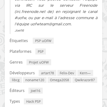
via IRC sur le serveur Freenode
(irc.freenode.net de) en rejoignant le canal
#uofw, ou par e-mail à l'adresse commune à
l'équipe
uofwteam@gmail.com
.
Joel16
Étiquettes
PSP uOFW
Plateformes
PSP
Genres
Projet uOFW
Développeurs
artart78
Felix-Dev
Kern—
libcg
noname120
Omega2058
Qwikrazor87
Éditeurs
Joel16
Types
Hack PSP