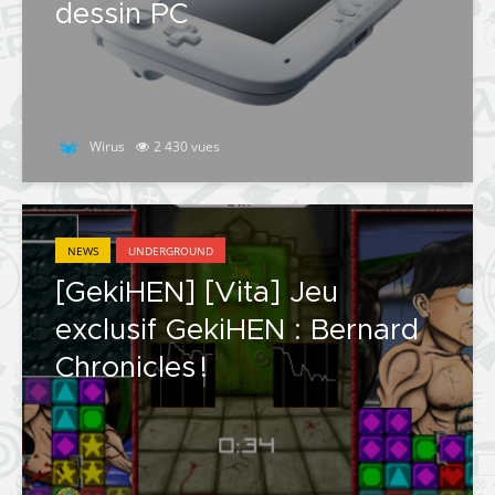
dessin PC
Wirus
2 430 vues
NEWS
UNDERGROUND
[GekiHEN] [Vita] Jeu
exclusif GekiHEN : Bernard
Chronicles !