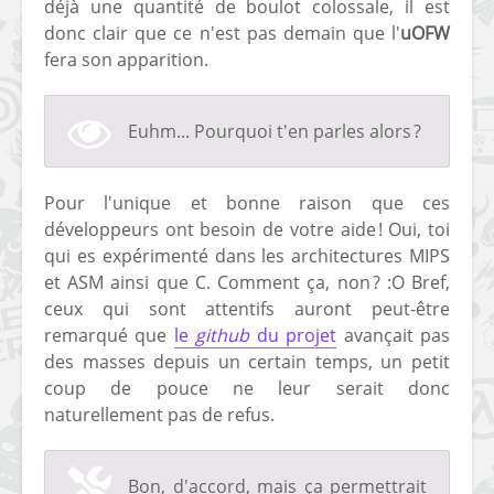
déjà une quantité de boulot colossale, il est
[PS4] Le point sur le
[PSP] Joye
donc clair que ce n'est pas demain que l'
uOFW
fameux jailbreak pour
anniversair
fera son apparition.
6.72 / 7.02
qui fête ses
[Vita] La team CBPS
Custom Pro
Euhm... Pourquoi t'en parles alors ?
dévoile dans une
de retour !
vidéo une flopée de
nouveaux projets
Pour l'unique et bonne raison que ces
développeurs ont besoin de votre aide ! Oui, toi
qui es expérimenté dans les architectures MIPS
et ASM ainsi que C. Comment ça, non ? :O Bref,
ceux qui sont attentifs auront peut-être
remarqué que
le
github
du projet
avançait pas
des masses depuis un certain temps, un petit
coup de pouce ne leur serait donc
naturellement pas de refus.
Bon, d'accord, mais ça permettrait