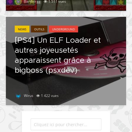
Barthorgg
1 511 vues
NEWS
OUTILS
UNDERGROUND
[PS4] Un ELF Loader et
autres joyeusetés
apparaissent grâce à
bigboss (psxdev)
Wirus
1 422 vues