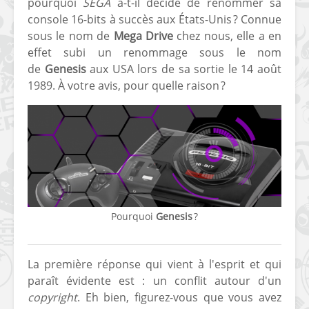
pourquoi
SEGA
a-t-il décidé de renommer sa
console 16-bits à succès aux États-Unis ? Connue
sous le nom de
Mega Drive
chez nous, elle a en
effet subi un renommage sous le nom
de
Genesis
aux USA lors de sa sortie le 14 août
1989. À votre avis, pour quelle raison ?
[Vita] Ouverture de
[Switch] Le
KyûHEN, le nouveau
commande
concours de
nouveaux S
homebrews
SX Lite so
[PSP] Débricker une
[Switch] S
PSP 2000/3000 est
SX Lite : re
désormais
prévoir ma
Pourquoi
Genesis
?
possible avec Baryon
de test lan
Sweeper !
[3DS]
La première réponse qui vient à l'esprit et qui
[PS4] TUTO - Hacker
TUTO - Inst
paraît évidente est : un conflit autour d'un
/ Jailbreaker sa PS4
jouer à de
copyright
. Eh bien, figurez-vous que vous avez
en 6.72
« .CIA » vi