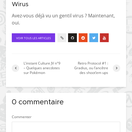
Wirus
Avez-vous déjà vu un gentil virus ? Maintenant,
oui.
VOIR TOUS LES ARTICLES
L’instant Culture JV n°9
Retro Protocol #1 :
– Quelques anecdotes
Gradius, ou l’ancêtre
sur Pokémon
des shoot’em ups
0 commentaire
Commenter