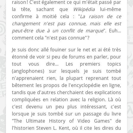
raison ! C'est également ce qui m'était passé par
[PS4] Le point sur le
[PSP] Joye
la tête, sachant que
Wikipédia
lui-même
fameux jailbreak pour
anniversair
confirme à moitié cela : "
La raison de ce
6.72 / 7.02
qui fête ses
changement n'est pas connue, mais elle est
peut-être due à un conflit de marque
". Euh...
[Vita] La team CBPS
Custom Pro
comment cela "n'est pas connue" ?
dévoile dans une
de retour !
vidéo une flopée de
Je suis donc allé fouiner sur le net et ai été très
nouveaux projets
étonné de voir si peu de forums en parler, pour
tout vous dire... Les premiers topics
(anglophones) sur lesquels je suis tombé
n'apprenaient rien, la plupart reprenant tout
bêtement les propos de l'encyclopédie en ligne,
tandis que d'autres cherchaient des explications
compliquées en relation avec la religion. Là où
c'est devenu un peu plus intéressant, c'est
lorsque je suis tombé sur un passage du livre
"The Ultimate History of Video Games" de
l'historien Steven L. Kent, où il cite les dires du