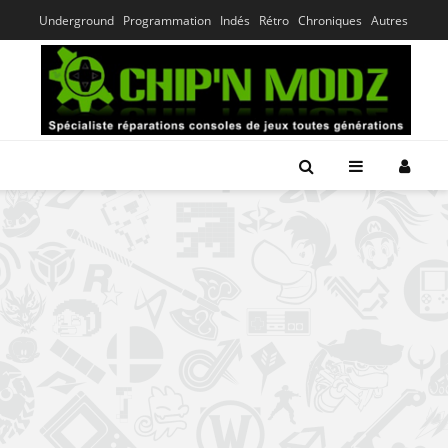
Underground
Programmation
Indés
Rétro
Chroniques
Autres