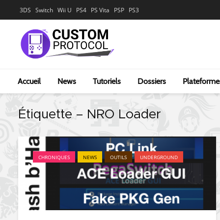
3DS
Switch
Wii U
PS4
PS Vita
PSP
PS3
Accueil
News
Tutoriels
Dossiers
Plateforme
Étiquette – NRO Loader
CHRONIQUES
NEWS
OUTILS
UNDERGROUND