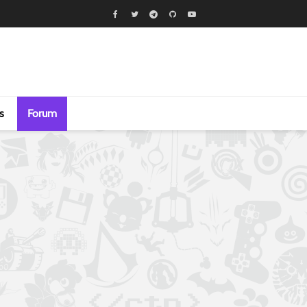
s
Forum