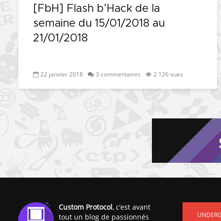
[FbH] Flash b’Hack de la
semaine du 15/01/2018 au
21/01/2018
22 janvier 2018
3 commentaires
2 126 vues
Custom Protocol
, c’est avant
UNDER
tout un blog de passionnés