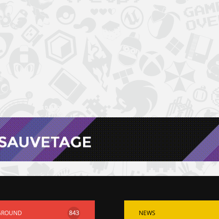
GROUND
843
NEWS