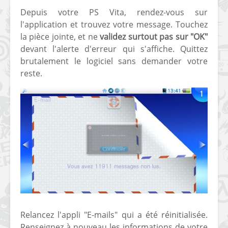
Depuis votre PS Vita, rendez-vous sur
[PS4] Le point sur le
[PSP] Joye
l'application et trouvez votre message. Touchez
fameux jailbreak pour
anniversair
6.72 / 7.02
qui fête ses
la pièce jointe, et ne
validez surtout pas sur "OK"
devant l'alerte d'erreur qui s'affiche. Quittez
[Vita] La team CBPS
Custom Pro
brutalement le logiciel sans demander votre
dévoile dans une
de retour !
reste.
vidéo une flopée de
nouveaux projets
Relancez l'appli "E-mails" qui a été réinitialisée.
Renseignez à nouveau les informations de votre