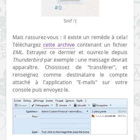
Snif :'(
Mais rassurez-vous : il existe un remède à cela !
Téléchargez
cette archive
contenant un fichier
[Vita] Ouverture de
[Switch] Le
EML
. Extrayez ce dernier et ouvrez-le depuis
KyûHEN, le nouveau
commande
Thunderbird
par exemple : une message devrait
concours de
nouveaux S
apparaître. Choisissez de "transférer", et
homebrews
SX Lite so
renseignez comme destinataire le compte
attaché à l'application "E-mails" sur votre
[PSP] Débricker une
[Switch] S
console puis envoyez-le.
PSP 2000/3000 est
SX Lite : re
désormais
prévoir ma
possible avec Baryon
de test lan
Sweeper !
[3DS]
[PS4] TUTO - Hacker
TUTO - Inst
/ Jailbreaker sa PS4
jouer à de
en 6.72
« .CIA » vi