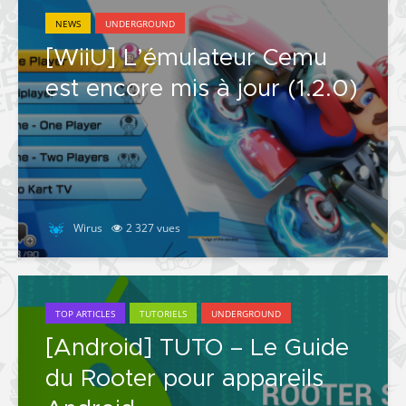
NEWS
UNDERGROUND
[WiiU] L’émulateur Cemu
est encore mis à jour (1.2.0)
Wirus
2 327 vues
TOP ARTICLES
TUTORIELS
UNDERGROUND
[Android] TUTO – Le Guide
du Rooter pour appareils