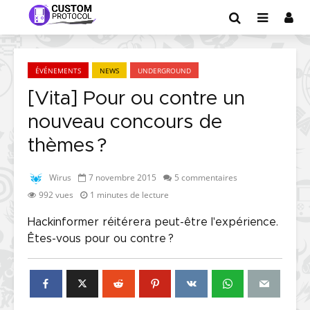
ÉVÉNEMENTS
NEWS
UNDERGROUND
[Vita] Pour ou contre un
nouveau concours de
thèmes ?
Wirus
7 novembre 2015
5 commentaires
992 vues
1 minutes de lecture
Hackinformer réitérera peut-être l'expérience.
Êtes-vous pour ou contre ?