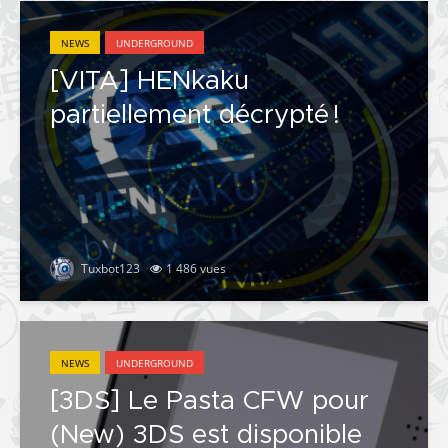
NEWS
UNDERGROUND
[VITA] HENkaku
partiellement décrypté !
Tuxbot123
1 486 vues
NEWS
UNDERGROUND
[3DS] Le Pasta CFW pour
(New) 3DS est disponible