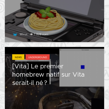
Wirus
1 828 vues
NEWS
UNDERGROUND
[Vita] Le premier
homebrew natif sur Vita
serait-il né ?