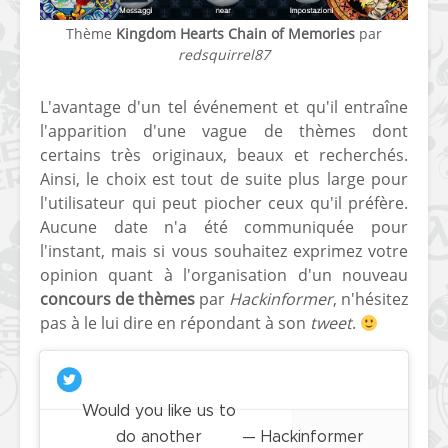
Thème
Kingdom Hearts Chain of Memories
par
redsquirrel87
L'avantage d'un tel événement et qu'il entraîne
l'apparition d'une vague de thèmes dont
certains très originaux, beaux et recherchés.
[Vita] Ouverture de
[Switch] Le
Ainsi, le choix est tout de suite plus large pour
KyûHEN, le nouveau
commande
l'utilisateur qui peut piocher ceux qu'il préfère.
concours de
nouveaux S
homebrews
SX Lite so
Aucune date n'a été communiquée pour
l'instant, mais si vous souhaitez exprimez votre
[PSP] Débricker une
[Switch] S
opinion quant à l'organisation d'un nouveau
PSP 2000/3000 est
SX Lite : re
concours de thèmes
par
Hackinformer
, n'hésitez
désormais
prévoir ma
pas à le lui dire en répondant à son
tweet
.
possible avec Baryon
de test lan
Sweeper !
[3DS]
[PS4] TUTO - Hacker
TUTO - Inst
Would you like us to
/ Jailbreaker sa PS4
jouer à de
en 6.72
« .CIA » vi
do another
— Hackinformer