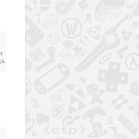
st
ça,