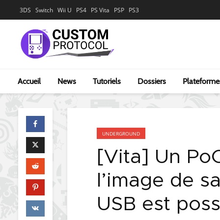
3DS
Switch
Wii U
PS4
PS Vita
PSP
PS3
Accueil
News
Tutoriels
Dossiers
Plateforme
UNDERGROUND
[Vita] Un Po
l’image de sa
USB est poss