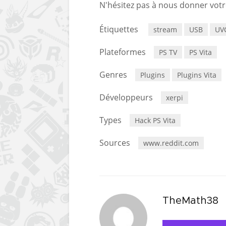
N'hésitez pas à nous donner votre
Étiquettes
stream
USB
UV
Plateformes
PS TV
PS Vita
Genres
Plugins
Plugins Vita
Développeurs
xerpi
Types
Hack PS Vita
Sources
www.reddit.com
TheMath38