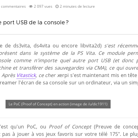
 commentaires
2 097 vues
2 minutes de lecture
 port USB de la console ?
ne de ds3vita, ds4vita ou encore libvita2d)
s'est récemm
résent dans le système de la PS Vita. Ce module per
console comme n'importe quel autre port USB (et donc 
ine et transférer des sauvegardes via CMA), ce qui ouvre
s. Après
Vitastick
, c
e cher x
erpi s'est maintenant mis en tête
reamer l'écran de sa console sur un ordinateur, via un sim
Le PoC (Proof of Concept) en action (image de /u/dic1911)
n'est qu'un PoC, ou
Proof of Concept
(Preuve de concep
pas à jouer à vos jeux favoris sur votre télé 175". Le plu