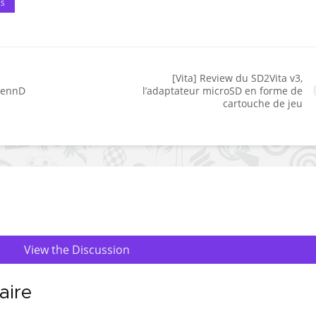
ES
[Vita] Review du SD2Vita v3,
SvennD
l’adaptateur microSD en forme de
cartouche de jeu
View the Discussion
aire