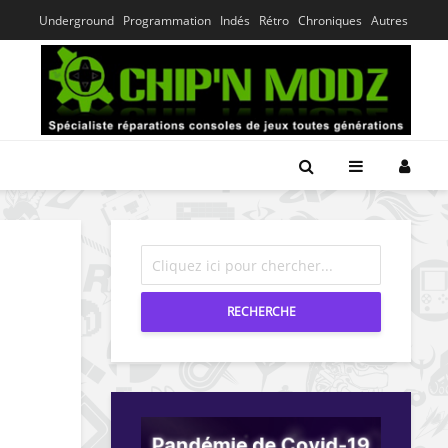
Underground
Programmation
Indés
Rétro
Chroniques
Autres
RECHERCHE